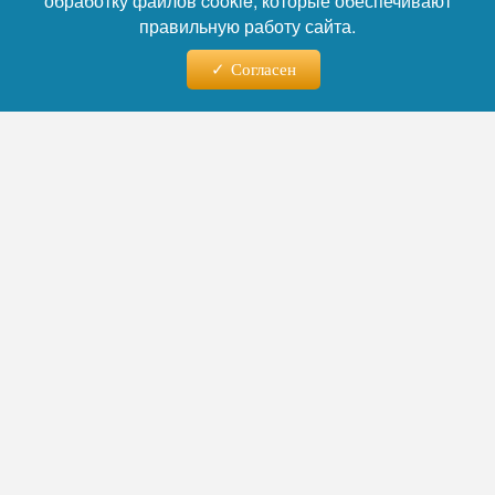
обработку файлов cookie, которые обеспечивают
Бурлачко.
правильную работу сайта.
Согласен
Автор:
Руслан Лебедев
Читайте нас в телеграм
05.08.2026 - 11:54
Пекарни уходят под контроль
сетей: Краснодар в эпицентре
тренда
Сокращение числа независимых пекарен в