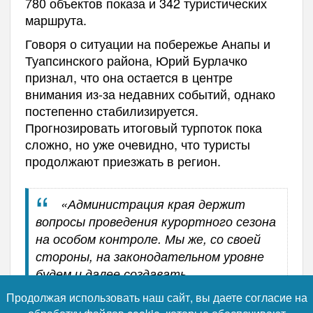
780 объектов показа и 342 туристических
маршрута.
Говоря о ситуации на побережье Анапы и
Туапсинского района, Юрий Бурлачко
признал, что она остается в центре
внимания из‑за недавних событий, однако
постепенно стабилизируется.
Прогнозировать итоговый турпоток пока
сложно, но уже очевидно, что туристы
продолжают приезжать в регион.
«Администрация края держит
вопросы проведения курортного сезона
на особом контроле. Мы же, со своей
стороны, на законодательном уровне
будем и далее создавать
благоприятные условия для развития
Продолжая использовать наш сайт, вы даете согласие на
– отметил Юрий
наших курортов»,