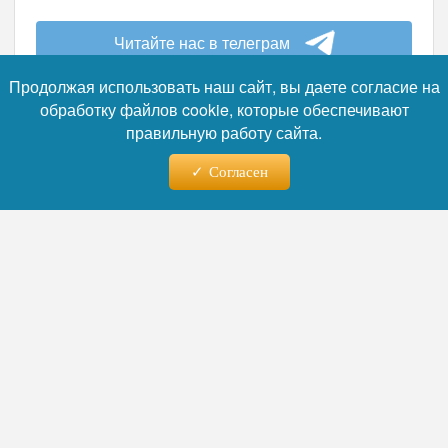
Читайте нас в телеграм
Продолжая использовать наш сайт, вы даете согласие на
обработку файлов cookie, которые обеспечивают
правильную работу сайта.
04.08.2026 - 13:53
Согласен
«Потенциал региона работает
людям во благо»: Спикер
Заксобрания Роман Береснев
поздравил губернатора
Кировской области
Александра Соколова с днем
рождения
Председатель Законодательного Собрания