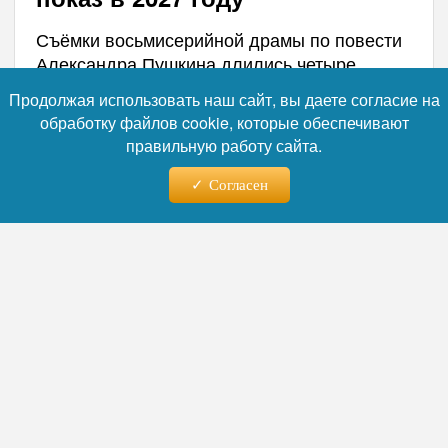
Съёмки восьмисерийной драмы по повести
Александра Пушкина длились четыре
месяца. Премьера запланирована на 2027
Продолжая использовать наш сайт, вы даете согласие на
год — сначала в онлайн-кинотеатре
обработку файлов cookie, которые обеспечивают
«КИОН», затем на телеканале «Россия».
правильную работу сайта.
Производством занималась ON Студия при
участии Star Media и поддержке Института
Согласен
развития интернета.