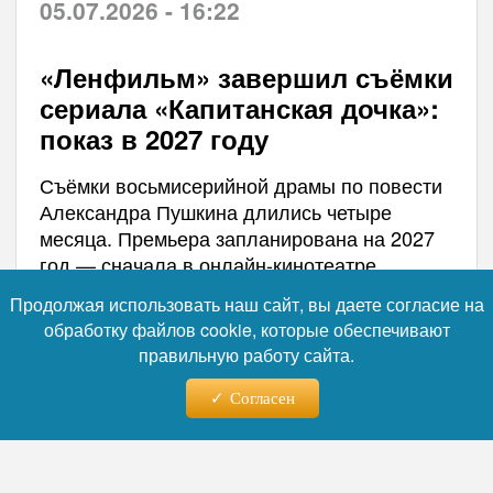
05.07.2026 - 16:22
«Ленфильм» завершил съёмки
сериала «Капитанская дочка»:
показ в 2027 году
Съёмки восьмисерийной драмы по повести
Александра Пушкина длились четыре
месяца. Премьера запланирована на 2027
год — сначала в онлайн-кинотеатре
«КИОН», затем на телеканале «Россия».
Продолжая использовать наш сайт, вы даете согласие на
Производством занималась ON Студия при
обработку файлов cookie, которые обеспечивают
участии Star Media и поддержке Института
правильную работу сайта.
развития интернета.
Согласен