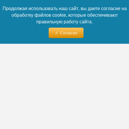
Продолжая использовать наш сайт, вы даете согласие на
обработку файлов cookie, которые обеспечивают
правильную работу сайта.
Согласен
Фото: Правительство ХМАО
Читайте нас в телеграм
По словам главы региона, плавучие
поликлиники уже посетили 42
труднодоступных населенных пункта в