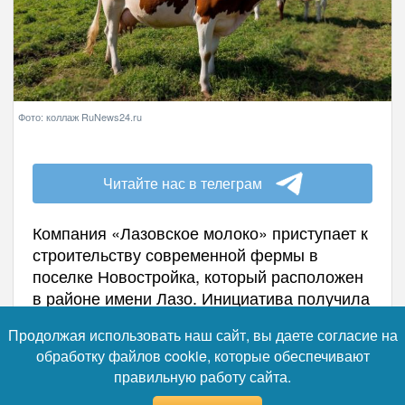
Фото: коллаж RuNews24.ru
Читайте нас в телеграм
Компания «Лазовское молоко» приступает к
строительству современной фермы в
поселке Новостройка, который расположен
в районе имени Лазо. Инициатива получила
статус масштабного инвестиционного
Продолжая использовать наш сайт, вы даете согласие на
проекта — соответствующее решение
обработку файлов cookie, которые обеспечивают
принял губернатор Дмитрий Демешин, что
правильную работу сайта.
позволит ускорить все административные