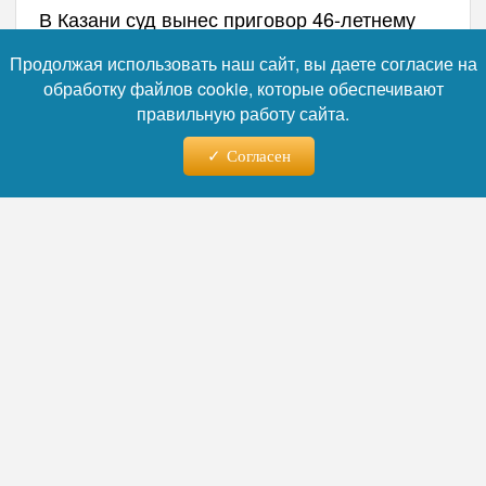
В Казани суд вынес приговор 46-летнему
преподавателю одного из вузов,
Продолжая использовать наш сайт, вы даете согласие на
признанному виновным в незаконной
обработку файлов cookie, которые обеспечивают
помощи студентам при подготовке
правильную работу сайта.
выпускных квалификационных работ.
Согласен
Фото: коллаж RuNews24.ru