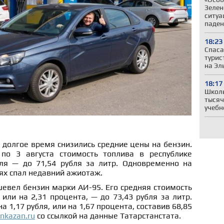
Зелен
ситуа
паден
18:23
Спаса
турис
на Эл
18:17
Школы
тысяч
учебн
 долгое время снизились средние цены на бензин.
о 3 августа стоимость топлива в республике
ля — до 71,54 рубля за литр. Одновременно на
ях спал недавний ажиотаж.
евел бензин марки АИ-95. Его средняя стоимость
 или на 2,31 процента, — до 73,43 рубля за литр.
а 1,17 рубля, или на 1,67 процента, составив 68,85
inkazan.ru
со ссылкой на данные Татарстанстата.