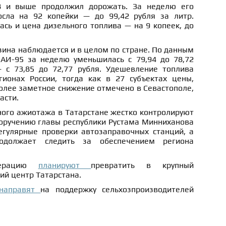
8 и выше продолжил дорожать. За неделю его
осла на 92 копейки — до 99,42 рубля за литр.
сь и цена дизельного топлива — на 9 копеек, до
ина наблюдается и в целом по стране. По данным
 АИ-95 за неделю уменьшилась с 79,94 до 78,72
 с 73,85 до 72,77 рубля. Удешевление топлива
ионах России, тогда как в 27 субъектах цены,
олее заметное снижение отмечено в Севастополе,
асти.
ного ажиотажа в Татарстане жестко контролируют
поручению главы республики Рустама Минниханова
егулярные проверки автозаправочных станций, а
одолжает следить за обеспечением региона
омерацию
планируют
превратить в крупный
ий центр Татарстана.
направят
на поддержку сельхозпроизводителей