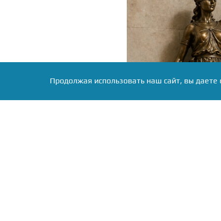
Продолжая использовать наш сайт, вы даете 
Фото: коллаж RuNews24.ru
В Татарстане раскрыто к
рамках гособоронзака
прокуратурой пресекли 