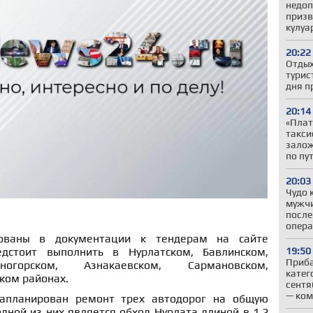
недоп
призв
кулуа
20:22
Отдых
турис
дня п
20:14
«Плат
такси
залож
по пу
20:03
Чудо 
мужчи
после
опер
ованы в документации к тендерам на сайте
19:50
едстоит выполнить в Нурлатском, Бавлинском,
Приба
ногорском, Азнакаевском, Сармановском,
катег
ком районах.
сентя
— ком
апланирован ремонт трех автодорог на общую
одной из них является обход Нурлата длиной в 1,2