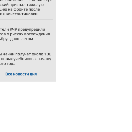
ский признал тяжелую
цию на фронте после
ия Константиновки
тели КЧР предупредили
тов о рисках восхождения
ьбрус даже летом
 Чечни получат около 190
 новых учебников к началу
ого года
Все новости дня