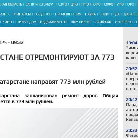
КАЯ ОБЛАСТЬ
САНКТ-ПЕТЕРБУРГ
СЗФО
ЦФО
ПФО
ЮФО
СКФО
УФО
СФО
ИЗНЕС
ФИНАНСЫ
ОБЩЕСТВО
ПРОИСШЕСТВИЯ
НАУКА
СПОРТ
ЕДА
ЗДОРОВЬ
КИНО
СТИЛЬ
ДОМ
НЕДВИЖИМОСТЬ
ШОУ-БИЗНЕС
ЛАЙФХАК
ИНТЕРВЬЮ
025 -
09:32
10:04
Зимни
короч
РСТАНЕ ОТРЕМОНТИРУЮТ ЗА 773
кален
20:52
«Наро
вперв
Татарстане направят 773 млн рублей
верси
вот п
арстана запланирован ремонт дорог. Общая
20:42
ется в 773 млн рублей.
Парад
автор
прода
Renau
20:32
Фетис