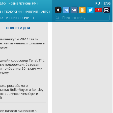
RU
|
ENG
ДФО
НОВЫЕ РЕГИОНЫ РФ
Е
ТЕХНОЛОГИИ
ИНТЕРНЕТ
АВТО
СТАТЬИ
ПРЕСС-ПОРТРЕТЫ
НОВОСТИ ДНЯ
е каникулы-2027 стали
е: как изменился школьный
дарь
дный» кроссовер Tenet T4L
ые подорожал: базовая
я прибавила 20 тысяч — и
очему
окс российского
ынка: Rolls-Royce и Bentley
ются лучше, чем Opel и
lt
ов назвал виновных в