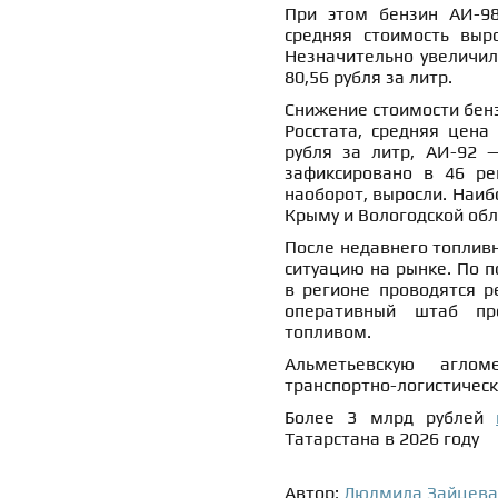
При этом бензин АИ-9
средняя стоимость выр
Незначительно увеличила
80,56 рубля за литр.
Снижение стоимости бенз
Росстата, средняя цена
рубля за литр, АИ-92 —
зафиксировано в 46 рег
наоборот, выросли. Наиб
Крыму и Вологодской обл
После недавнего топлив
ситуацию на рынке. По 
в регионе проводятся р
оперативный штаб пр
топливом.
Альметьевскую агл
транспортно-логистическ
Более 3 млрд рублей
Татарстана в 2026 году
Автор:
Людмила Зайцева