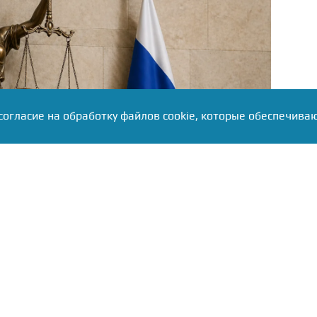
согласие на обработку файлов cookie, которые обеспечива
рупное хищение бюджетных средств, выделенных в
за. УФСБ по РТ совместно с республиканской
деятельность группы, похитившей более 49 млн