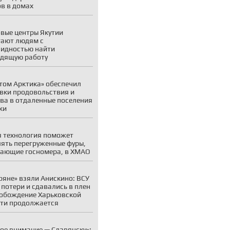
в в домах
вые центры Якутии
ают людям с
идностью найти
дящую работу
том Арктика» обеспечил
вки продовольствия и
ва в отдаленные поселения
ки
 технология поможет
ять перегруженные фуры,
ающие госномера, в ХМАО
ряне» взяли Анискино: ВСУ
 потери и сдавались в плен
обождение Харьковской
ти продолжается
ое внимание — Славянску»: