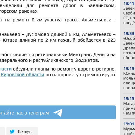
19:41
выделили для ремонта дорог в Бавлинском,
Зелен
горском районах.
Серби
ЕС, н
т на ремонт 6 км участка трассы Альметьевск –
введё
19:33
знакаево – Дусюмово длиной 6 км, Альметьевск –
«Особ
 Ютаза длиной по 2 км каждый обойдется в 223
Зелен
Драпа
позиц
абот является региональный Минтранс. Деньги на
обор
едерального и республиканского бюджетов.
19:19
ласти
обсудили планы по ремонту дорог в регионе.
Южно
в
Кировской области
по нацпроекту отремонтируют
моль 
овоще
напр
19:15
Магад
приме
итайте нас в телеграм
чем п
19:01
Мурма
тройк