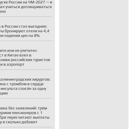
уске России на ЧМ-2027 — и
ал учиться договариваться
рно
 в России стал выгоднее:
ты бронируют отели на 4,4
ри падении цен на 8%
ите или не улетите»:
ст в Китае взял в
ники российских туристов
ти в аэропорт
калининградских хирургов:
на с тромбом в сердце
 инсульта спасён за одну
ацию
вка без заявлений: трём
ориям пенсионеров с 1
бря пересчитают выплаты
у и сколько добавят