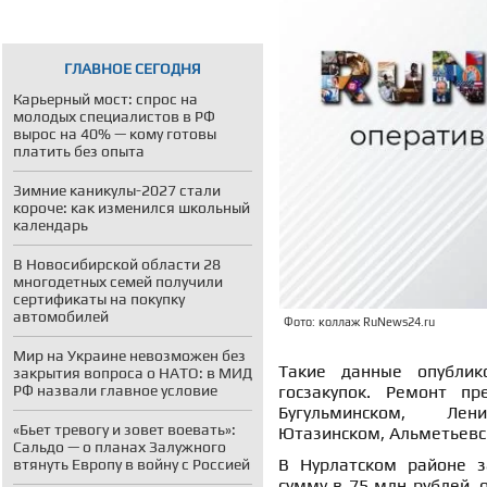
ГЛАВНОЕ СЕГОДНЯ
Карьерный мост: спрос на
молодых специалистов в РФ
вырос на 40% — кому готовы
платить без опыта
Зимние каникулы-2027 стали
короче: как изменился школьный
календарь
В Новосибирской области 28
многодетных семей получили
сертификаты на покупку
автомобилей
Фото: коллаж RuNews24.ru
Мир на Украине невозможен без
Такие данные опублик
закрытия вопроса о НАТО: в МИД
РФ назвали главное условие
госзакупок. Ремонт пр
Бугульминском, Лени
«Бьет тревогу и зовет воевать»:
Ютазинском, Альметьевс
Сальдо — о планах Залужного
В Нурлатском районе з
втянуть Европу в войну с Россией
сумму в 75 млн рублей, 