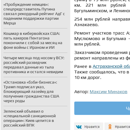
«Пробуждение немцев»:
км. 221 млн рублей 
спецпредставитель Путина
Бугульминском, и Ленино
связал рекордный рейтинг АдГ с
падением поддержки партии
254 млн рублей направя
Мерца
Азнакаево.
Ремонт участков трасс А
Кошмар в кибервойсках США:
пять хакеров Пентагона
Муслюмово и Бугульма –
покончили с собой за месяц на
млн рублей.
фоне войны с Ираном и ИИ
Заказчиком проведения р
ремонт направлены из ф
Четыре месяца под носом у ВСУ:
российский разведчик
Ранее в
Астраханской об
передавал данные из тыла
Также сообщалось, что 
противника и остался невидим
10 км дорог.
«Остановка «бэби-бизнеса»:
Трамп подписал указ,
Автор:
Максим Минаков
блокирующий лазейку для
получения гражданства США
через роды
Ч
Зеленский объявил о
«специальной санкционной
операции»: Киев целится в
российский ВПК