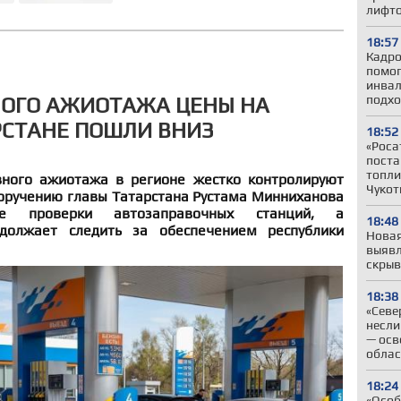
лифто
18:57
Кадро
помог
инвал
подхо
НОГО АЖИОТАЖА ЦЕНЫ НА
РСТАНЕ ПОШЛИ ВНИЗ
18:52
«Роса
поста
топли
вного ажиотажа в регионе жестко контролируют
Чукот
поручению главы Татарстана Рустама Минниханова
ые проверки автозаправочных станций, а
18:48
должает следить за обеспечением республики
Новая
выявл
скрыв
18:38
«Севе
несли
— осв
облас
18:24
«Особ