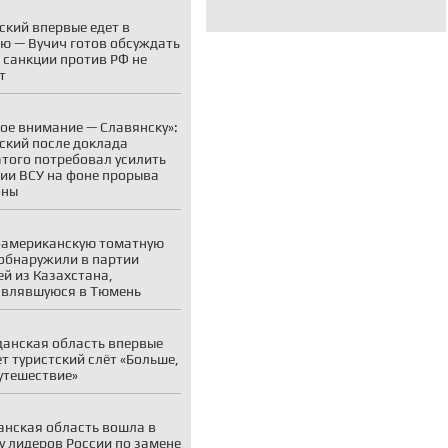
ский впервые едет в
ю — Вучич готов обсуждать
о санкции против РФ не
т
ое внимание — Славянску»:
ский после доклада
того потребовал усилить
ии ВСУ на фоне прорыва
оны
американскую томатную
обнаружили в партии
й из Казахстана,
авлявшуюся в Тюмень
анская область впервые
т туристский слёт «Больше,
утешествие»
нская область вошла в
у лидеров России по замене