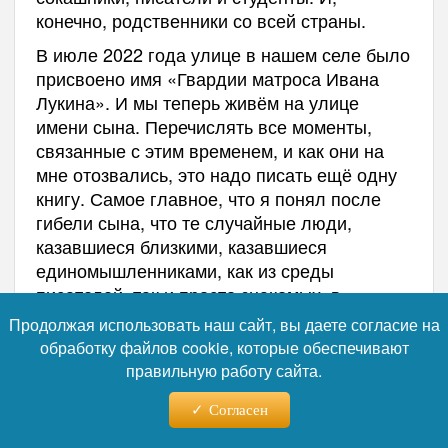
конечно, родственники со всей страны.
В июле 2022 года улице в нашем селе было
присвоено имя «Гвардии матроса Ивана
Лукина». И мы теперь живём на улице
имени сына. Перечислять все моменты,
связанные с этим временем, и как они на
мне отозвались, это надо писать ещё одну
книгу. Самое главное, что я понял после
гибели сына, что те случайные люди,
казавшиеся близкими, казавшиеся
единомышленниками, как из среды
писателей, так и просто знакомых, в
большинстве своём оказались чужими,
Продолжая использовать наш сайт, вы даете согласие на
равнодушными, а иногда и враждебно
обработку файлов cookie, которые обеспечивают
настроенными и ко мне, и к подвигу сына.
правильную работу сайта.
Вы не подумайте, что их было много.
Намного больше было людей, с которыми
Согласен
мне было сердечно, трогательно общаться