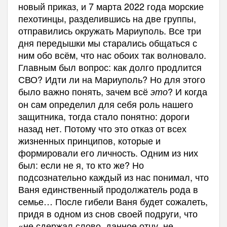
новый приказ, и 7 марта 2022 года морские
пехотинцы, разделившись на две группы,
отправились окружать Мариуполь. Все три
дня передышки мы старались общаться с
ним обо всём, что нас обоих так волновало.
Главным был вопрос: как долго продлится
СВО? Идти ли на Мариуполь? Но для этого
было важно понять, зачем всё
? И когда
это
он сам определил для себя роль нашего
защитника, тогда стало понятно: дороги
назад нет. Потому что это отказ от всех
жизненных принципов, которые и
формировали его личность. Одним из них
был: если не я, то кто же? Но
подсознательно каждый из нас понимал, что
Ваня единственный продолжатель рода в
семье… После гибели Ваня будет сожалеть,
придя в одном из снов своей подруги, что
«не сдержал слово, данное отцу, не