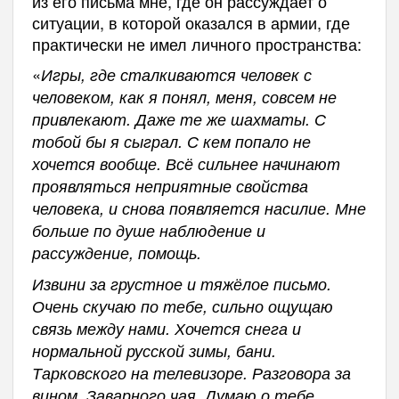
из его письма мне, где он рассуждает о
ситуации, в которой оказался в армии, где
практически не имел личного пространства:
«
Игры, где сталкиваются человек с
человеком, как я понял, меня, совсем не
привлекают. Даже те же шахматы. С
тобой бы я сыграл. С кем попало не
хочется вообще. Вс
ё
сильнее начинают
проявляться неприятные свойства
человека, и снова появляется насилие. Мне
больше по душе наблюдение и
рассуждение, помощь.
Извини за грустное и тяж
ё
лое письмо.
Очень скучаю по тебе, сильно ощущаю
связь между нами. Хочется снега и
нормальной русской зимы, бани.
Тарковского на телевизоре. Разговора за
вином. Заварного чая. Думаю о тебе