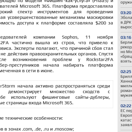
рующую по модели «Фишинг-как-услуга» (PhaaS) и
оружи
вателей Microsoft 365. Платформа предоставляла
рокий спектр инструментов для проведения
03:20
чая усовершенствованные механизмы маскировки
Эбола
в ДРК
оимость доступа к платформе составляла $200 за
вырос
едователей компании Sophos, 11 ноября
03:16
Берли
ar2FA частично вышла из строя, что привело к
рекор
иса. Эксперты полагают, что причиной сбоя стал
но Мо
 не действия правоохранительных органов. Спустя
«бряц
сле возникновения проблем у Rockstar2FA
взять
бер-преступников начала набирать платформа
меченная в сети в июне.
02:25
Брилл
Ханна
rStorm начала активно распространяться среди
милли
роман
и демонстрирует множество сходств с
муже
обе используют фишинговые сайты-дублеры,
 страницы входа Microsoft 365.
02:22
ЕС пе
Европ
е технические особенности:
катас
заявл
в зонах .com, .de, .ru и .moscow;