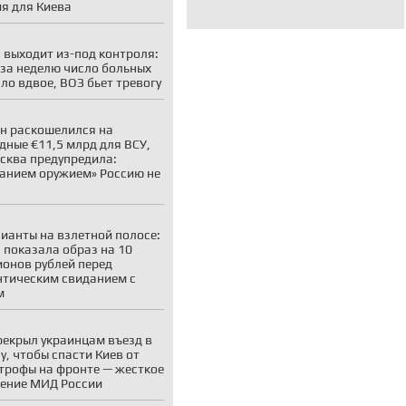
я для Киева
 выходит из-под контроля:
 за неделю число больных
ло вдвое, ВОЗ бьет тревогу
н раскошелился на
дные €11,5 млрд для ВСУ,
сква предупредила:
анием оружием» Россию не
ианты на взлетной полосе:
 показала образ на 10
онов рублей перед
тическим свиданием с
м
рекрыл украинцам въезд в
у, чтобы спасти Киев от
трофы на фронте — жесткое
ение МИД России