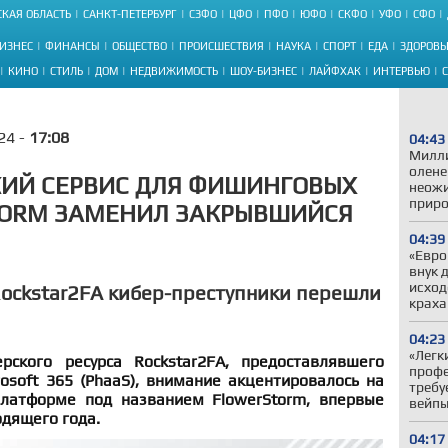
КАЯ ОБЛАСТЬ
САНКТ-ПЕТЕРБУРГ
СЗФО
ЦФО
ПФО
ЮФО
СКФО
УФО
СФО
ИЗНЕС
ФИНАНСЫ
ОБЩЕСТВО
ПРОИСШЕСТВИЯ
НАУКА
СПОРТ
ЕДА
ЗДОРОВЬ
КИНО
СТИЛЬ
ДОМ
НЕДВИЖИМОСТЬ
ШОУ-БИЗНЕС
ЛАЙФХАК
ИНТЕРВЬЮ
24 -
17:08
04:43
Милли
олене
КИЙ СЕРВИС ДЛЯ ФИШИНГОВЫХ
неожи
приро
TORM ЗАМЕНИЛ ЗАКРЫВШИЙСЯ
04:39
«Евро
внук 
исход
ockstar2FA кибер-преступники перешли
краха
04:23
«Легк
рского ресурса Rockstar2FA, предоставлявшего
профе
osoft 365 (PhaaS), внимание акцентировалось на
требу
платформе под названием FlowerStorm, впервые
вейп
дящего года.
04:17