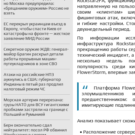
Rockstar2FA, функциони
но Москва предупредила:
направленную на пользо
«бряцанием оружием» Россию не
своим «клиентам» ши
взять
фишинговых атак, вклю
и гибкие настройки. Ст
ЕС перекрыл украинцам въезд в
Европу, чтобы спасти Киев от
двухнедельный период.
катастрофы на фронте — жесткое
По информации иссл
заявление МИД России
инфраструктура Rockst
прекращению работы серв
Секретное оружие ЖДВ: генерал-
майор Брагин раскрыл детали
технический инцидент, а
работы прорывных машин-
несколько недель по
путеукладчиков в зоне СВО
популярность среди ки
FlowerStorm, впервые за
Атаки на российские НПЗ
аукнулись в США: губернатор
Индианы в пятый раз продлил
Платформа Flowe
налоговый режим ЧС
злоумышленников 
предшественником: 
Морская артерия перерезана:
грузы НАТО для ВСУ гигантскими
имитирующие подлинные
пробками застряли на границе с
Польшей и Румынией
Анализ показывает схожи
Берн окончательно сдал
нейтралитет: посол РФ обвинил
Расположение серверов 
Швейцарию в слепом