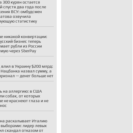
а 300 курян остается
й спустя два года после
ения ВСУ: омбудсмен
атова озвучила
ующую статистику
е никакой конвертации:
усский бизнес теперь
мает рубли из России
мую через SberPay
 влил в Украину $200 млрд:
 Нацбанка назвал сумму, а
признал — денег больше нет
ь на аллергию: в США
ли собак, от которых
е не краснеют глаза и не
 нос
на раскалывает Италию
 выборами: лидер левых
ил скандал отказом от