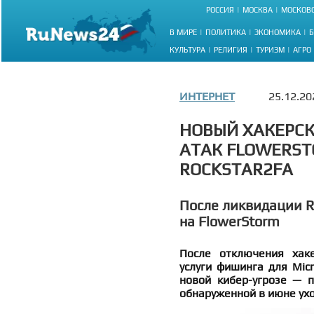
РОССИЯ
МОСКВА
МОСКОВС
В МИРЕ
ПОЛИТИКА
ЭКОНОМИКА
Б
КУЛЬТУРА
РЕЛИГИЯ
ТУРИЗМ
АГРО
ИНТЕРНЕТ
25.12.20
НОВЫЙ ХАКЕРС
АТАК FLOWERS
ROCKSTAR2FA
После ликвидации R
на FlowerStorm
После отключения хаке
услуги фишинга для Micr
новой кибер-угрозе — 
обнаруженной в июне ухо