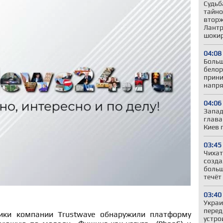
Судьб
тайно
вторж
Лантр
шокир
04:08
Больш
белор
прини
напря
04:06
Запад
глава
Киев 
03:45
Чихат
созда
больш
течёт
03:40
Украи
перед
ики компании Trustwave обнаружили платформу
устро