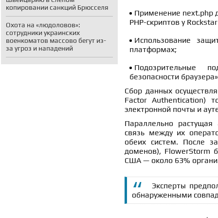
копировании санкций Брюсселя
Применение next.php 
PHP-скриптов у Rockstar
Охота на «людоловов»:
сотрудники украинских
Использование защит
военкоматов массово бегут из-
за угроз и нападений
платформах;
Подозрительные по
безопасности браузера»
Сбор данных осуществляе
Factor Authentication)
электронной почты и ау
Параллельно растущая 
связь между их операт
обеих систем. После за
доменов), FlowerStorm 
США — около 63% органи
Эксперты предпо
обнаруженными совпа