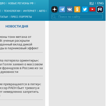
RU
|
ENG
ДФО
НОВЫЕ РЕГИОНЫ РФ
Е
ТЕХНОЛОГИИ
ИНТЕРНЕТ
АВТО
СТАТЬИ
ПРЕСС-ПОРТРЕТЫ
НОВОСТИ ДНЯ
оны тонн метана от
й: ученые раскрыли
данный вклад дикой
ды в парниковый эффект
па потеряла ориентиры»:
де Голля заявил о массовом
е французов в Россию из-за
 духовности
ие превращаются в пятку»:
ссор РАЕН бьет тревогу и
ет немедленно запретить
ы