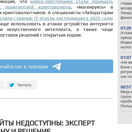
рмация, что
кибер-преступники стали похищать
«Чумо
х похитителей криптовалюты
, «маскируясь» в
возвр
х криптовалютчиков. А специалисты «Лаборатории
Линдс
фанат
слили главные IT-угрозы наступающего 2025 года
:
аще использовать в атаках устройства интернета
01:26
ии искусственного интеллекта, а также чаще
Атаки
поставок решений с открытым кодом.
аукну
Индиа
налог
01:07
«Не м
итайте нас в телеграм
Боня 
ретри
наста
00:57
Морск
грузы
пробк
Польш
ЙТЫ НЕДОСТУПНЫ: ЭКСПЕРТ
НУ И РЕШЕНИЕ