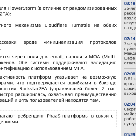
02:18
для FlowerStorm (в отличие от рандомизированных
36-ле
рассе
2FA);
возлю
искус
ного механизма Cloudflare Turnstile на обеих
на од
02:14
дсказки вроде «Инициализация протоколов
Экс-п
.
публи
Менде
тся через поля для email, пароля и МФА (Multi-
шефа 
 токенов. Обе системы поддерживают валидацию
ответ
тентификацию с использованием MFA.
02:08
активность платформ указывает на возможную
В 81 
орами, что подтверждается ошибками в бэкэнде
краса
крытия Rockstar2FA (управлявшей более 2 тыс.
шокир
выход
быстро расширилась, охватывая преимущественно
заций и 84% пользователей находятся там.
02:04
Секре
майор
лагают ребрендинг PhaaS-платформы в связи с
работ
дениями.
путеу
01:29