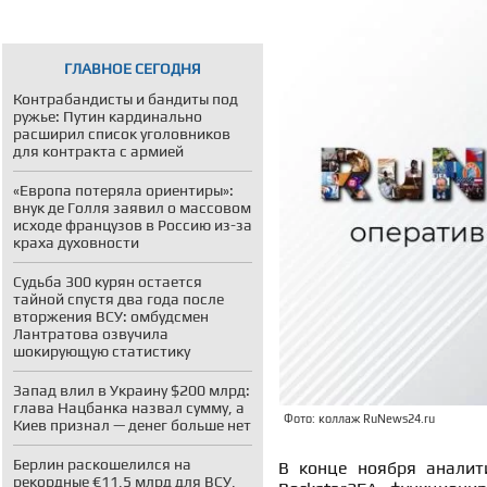
ГЛАВНОЕ СЕГОДНЯ
Контрабандисты и бандиты под
ружье: Путин кардинально
расширил список уголовников
для контракта с армией
«Европа потеряла ориентиры»:
внук де Голля заявил о массовом
исходе французов в Россию из-за
краха духовности
Судьба 300 курян остается
тайной спустя два года после
вторжения ВСУ: омбудсмен
Лантратова озвучила
шокирующую статистику
Запад влил в Украину $200 млрд:
глава Нацбанка назвал сумму, а
Фото: коллаж RuNews24.ru
Киев признал — денег больше нет
Берлин раскошелился на
В конце ноября аналит
рекордные €11,5 млрд для ВСУ,