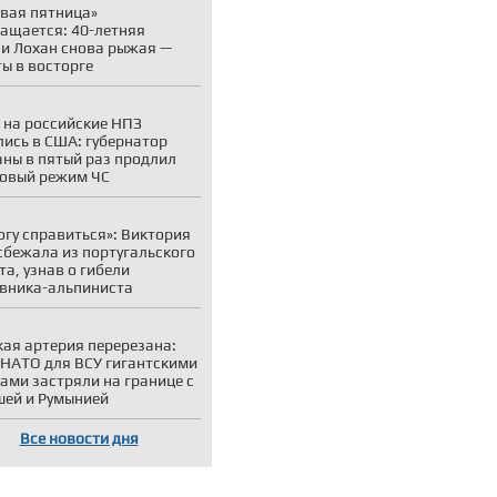
вая пятница»
ащается: 40-летняя
и Лохан снова рыжая —
ы в восторге
 на российские НПЗ
лись в США: губернатор
ны в пятый раз продлил
овый режим ЧС
огу справиться»: Виктория
сбежала из португальского
та, узнав о гибели
вника-альпиниста
ая артерия перерезана:
 НАТО для ВСУ гигантскими
ами застряли на границе с
ей и Румынией
Все новости дня