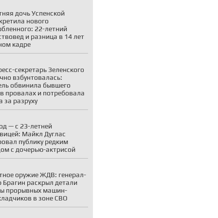
тняя дочь Успенской
кретила нового
бленного: 22-летний
ствовед и разница в 14 лет
ном кадре
ресс-секретарь Зеленского
чно взбунтовалась:
ль обвинила бывшего
в провалах и потребовала
а за разруху
год — с 23-летней
вицей: Майкл Дуглас
овал публику редким
ом с дочерью-актрисой
тное оружие ЖДВ: генерал-
 Брагин раскрыл детали
ы прорывных машин-
кладчиков в зоне СВО