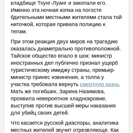
кладбище Тхунг-Луанг и закопали его.
Именно эта ночная копка на погосте
бдительными местными жителями стала той
ниточкой, которая привела полицию к
телам.
При этом реакция двух миров на трагедию
оказалась диаметрально противоположной.
Тайское общество впало в шок: министр
иностранных дел публично признал ущерб
туристическому имиджу страны, премьер-
министр принес извинения, а толпа у
участка требовала вернуть
смертную казнь
.
Мать же погибших, Зарина Назимова,
проявила невероятное хладнокровие,
выступив против высшей меры наказания
для убийц своих детей.
Что касается русской диаспоры, аналитика
местных жителей звучит отрезвляюще. Как