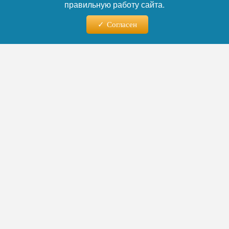
правильную работу сайта.
Согласен
04.08.2026 - 17:15
«Почти 90% старшеклассников
пользуются ИИ»: первое в
России исследование ВШЭ
показало, как нейросети
захватили школы
Первое масштабное исследование влияния
искусственного интеллекта на школьное
образование в России показало: нейросети
стали повседневным инструментом для
большинства учеников. В 6–7 классах ИИ
регулярно используют почти 70%