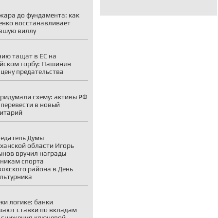
жара до фундамента: как
енко восстанавливает
вшую виллу
ию тащат в ЕС на
йском горбу: Пашинян
 цену предательства
придумали схему: активы РФ
 перевести в новый
итарий
едатель Думы
ханской области Игорь
нов вручил награды
никам спорта
якского района в День
льтурника
ки логике: банки
ают ставки по вкладам
 снижения ключевой