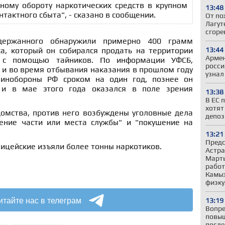
нному обороту наркотических средств в крупном
13:48
тактного сбыта", - сказано в сообщении.
От по
Лагут
сгоре
держанного обнаружили примерно 400 грамм
13:44
ка, который он собирался продать на территории
Армен
и с помощью тайников. По информации УФСБ,
росси
 и во время отбывания наказания в прошлом году
узнал
инобороны РФ сроком на один год, познее он
 и в мае этого года оказался в поле зрения
13:38
В ЕС 
хотят
омства, против него возбуждены уголовные дела
депоз
ение части или места службы" и "покушение на
13:21
Предс
ицейские изъяли более тонны наркотиков.
Астра
Марты
работ
Камыз
физку
итайте нас в телеграм
13:19
Вопре
повыш
после