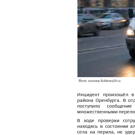
Фото: коллаж RuNews24.ru
Инцидент произошёл в
района Оренбурга. В о
поступило сообщени
множественными перел
В ходе проверки сотру
находясь в состоянии а
села на перила, не уде