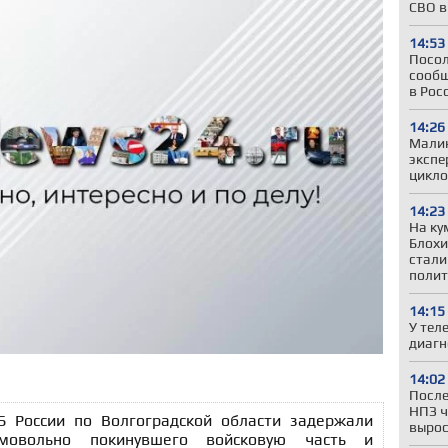
СВО в
14:53
Посол
сообщ
в Рос
14:26
Малин
экспе
цикло
14:23
На ку
Блохи
стали
полит
14:15
У тел
диагн
14:02
После
НПЗ ч
Б России по Волгоградской области задержали
вырос
амовольно покинувшего войсковую часть и