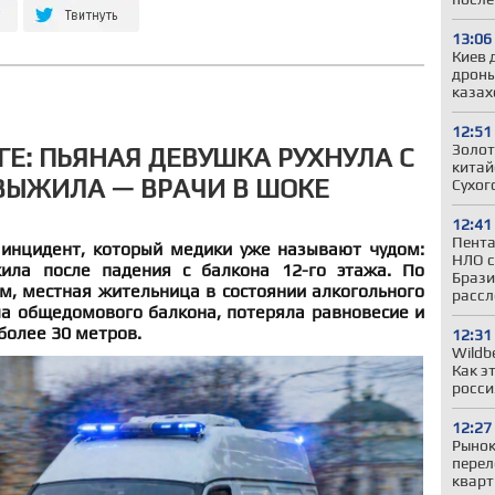
13:06
Киев 
дроны
казах
12:51
Золот
ГЕ: ПЬЯНАЯ ДЕВУШКА РУХНУЛА С
китай
 ВЫЖИЛА — ВРАЧИ В ШОКЕ
Сухог
12:41
Пента
инцидент, который медики уже называют чудом:
НЛО с
ила после падения с балкона 12-го этажа. По
Брази
, местная жительница в состоянии алкогольного
рассл
ла общедомового балкона, потеряла равновесие и
более 30 метров.
12:31
Wildb
Как э
росси
12:27
Рынок
перел
кварт