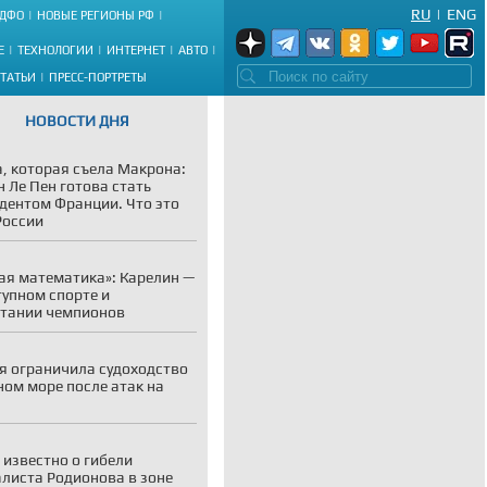
RU
|
ENG
ДФО
НОВЫЕ РЕГИОНЫ РФ
Е
ТЕХНОЛОГИИ
ИНТЕРНЕТ
АВТО
СТАТЬИ
ПРЕСС-ПОРТРЕТЫ
НОВОСТИ ДНЯ
, которая съела Макрона:
 Ле Пен готова стать
дентом Франции. Что это
России
ая математика»: Карелин —
тупном спорте и
тании чемпионов
я ограничила судоходство
ном море после атак на
 известно о гибели
листа Родионова в зоне