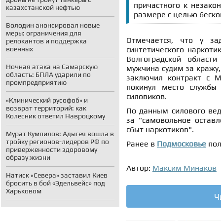
причастного к незако
казахстанской нефтью
размере с целью бескон
Володин анонсировал новые
меры: ограничения для
Отмечается, что у за
релокантов и поддержка
военных
синтетического наркоти
Волгоградской област
Ночная атака на Самарскую
мужчина судим за кражу,
область: БПЛА ударили по
заключил контракт с М
промпредприятию
покинул место службы
силовиков.
«Клинический русофоб» и
возврат территорий: как
По данным силового вед
Колесник ответил Навроцкому
за "самовольное оставл
сбыт наркотиков".
Мурат Кумпилов: Адыгея вошла в
тройку регионов-лидеров РФ по
Ранее в
Подмосковье
пол
приверженности здоровому
образу жизни
Автор:
Максим Минаков
Натиск «Севера» заставил Киев
бросить в бой «Эдельвейс» под
Харьковом
Ч