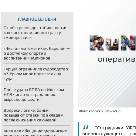
ГЛАВНОЕ СЕГОДНЯ
От обстрелов до стабильности:
как восстанавливали трассу
«Новороссия»
«Чистая математика»: Карелин —
о доступном спорте и
воспитании чемпионов
Турция ограничила судоходство
в Чёрном море после атак на
суда
После удара БПЛА на Ильском
НПЗ число пострадавших
выросло до шести
Вопреки логике: банки
Фото: коллаж RuNews24.ru
повышают ставки по вкладам
после снижения ключевой
"Сотрудники УФС
Киев дал обещание: украинские
военнослужащего, с
дроны не тронут танкеры с