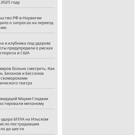
 2025 году
ьство РФ в Норвегии
ило о запросах на переезд
сию
а и клубника под ударом:
рты предупредили о рисках
спороза в США
миров больно смотреть. Как
н, Беланов и Бессонов
 скоморохами
ического театра
еведущей Марии Гладких
остировали меланому
 удара БПЛА на Ильском
исло пострадавших
ло до шести