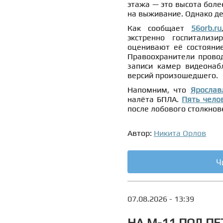
этажа — это высота боле
на выживание. Однако де
Как сообщает
56orb.ru
экстренно госпитализ
оценивают её состояние
Правоохранители провод
записи камер видеонаб
версий произошедшего.
Напомним, что
Ярослав
налёта БПЛА.
Пять чело
после лобового столкнов
Автор:
Никита Орлов
Ч
07.08.2026 - 13:39
НА М-11 ПОД ПЕ