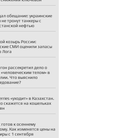
дал обещание: украинские
 не тронут танкеры с
станской нефтью
ой козырь России:
ские СМИ оценили запасы
о Лога
гон рассекретил дело о
 «человеческим телом» в
лии. Что выяснило
едование?
erries «уходит» в Казахстан.
то скажется на кошельках
ян
 готов к осеннему
ому. Как изменятся цены на
иры с 1 сентября