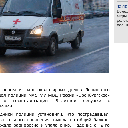
12:10
Волод
меры:
релок
воен
 одном из многоквартирных домов Ленинского
тдел полиции №5 МУ МВД России «Оренбургское»
е о госпитализации 20-летней девушки с
омами.
дники полиции установили, что пострадавшая,
лкогольного опьянения, вышла на общий балкон,
ржала равновесие и упала вниз. Падение с 12-го