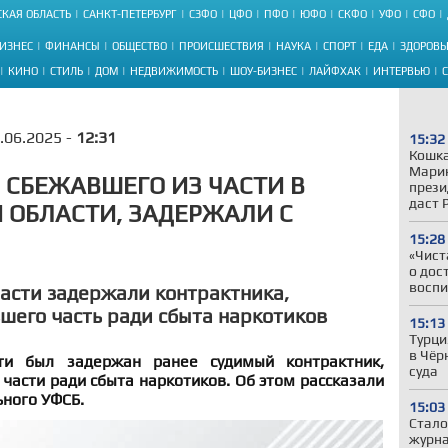
КАЯ ОБЛАСТЬ
САНКТ-ПЕТЕРБУРГ
СЗФО
ЦФО
ПФО
ЮФО
СКФО
УФО
СФО
ИЗНЕС
ФИНАНСЫ
ОБЩЕСТВО
ПРОИСШЕСТВИЯ
НАУКА
СПОРТ
ЕДА
ЗДОРОВЬ
КИНО
СТИЛЬ
ДОМ
НЕДВИЖИМОСТЬ
ШОУ-БИЗНЕС
ЛАЙФХАК
ИНТЕРВЬЮ
.06.2025 -
12:31
15:32
Кошка
Марин
 СБЕЖАВШЕГО ИЗ ЧАСТИ В
прези
даст 
 ОБЛАСТИ, ЗАДЕРЖАЛИ С
15:28
«Чист
о дос
воспи
ласти задержали контрактника,
шего часть ради сбыта наркотиков
15:13
Турци
в Чёр
ти был задержан ранее судимый контрактник,
суда
части ради сбыта наркотиков. Об этом рассказали
ьного УФСБ.
15:03
Стало
журна