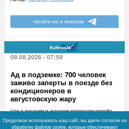
Читайте нас в телеграм
09.08.2026 - 07:59
Ад в подземке: 700 человек
заживо заперты в поезде без
кондиционеров в
августовскую жару
Час с лишним в душном железном коробе
без воздуха — так провели ночь почти
Продолжая использовать наш сайт, вы даете согласие на
семьсот жителей и гостей Нью-Йорка,
обработку файлов cookie, которые обеспечивают