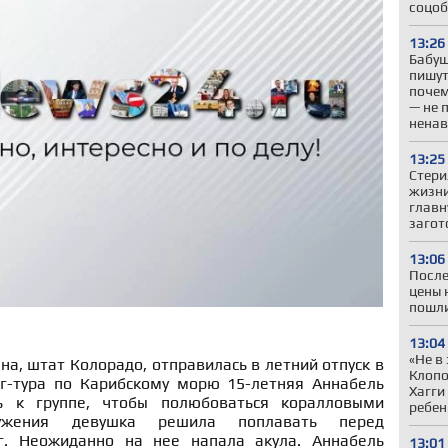
соцоб
13:26
Бабуш
пишут
почем
— не 
ненав
13:25
Стери
жизни
главн
загот
13:06
После
цены 
пошли
13:04
«Не в
на, штат Колорадо, отправилась в летний отпуск в
Клопо
г-тура по Карибскому морю 15-летняя Аннабель
Хагги
ь к группе, чтобы полюбоваться коралловыми
ребен
ужения девушка решила поплавать перед
. Неожиданно на нее напала акула. Аннабель
13:01