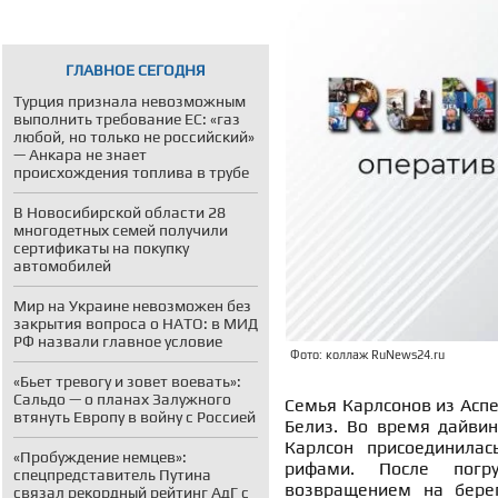
ГЛАВНОЕ СЕГОДНЯ
Турция признала невозможным
выполнить требование ЕС: «газ
любой, но только не российский»
— Анкара не знает
происхождения топлива в трубе
В Новосибирской области 28
многодетных семей получили
сертификаты на покупку
автомобилей
Мир на Украине невозможен без
закрытия вопроса о НАТО: в МИД
РФ назвали главное условие
Фото: коллаж RuNews24.ru
«Бьет тревогу и зовет воевать»:
Сальдо — о планах Залужного
Семья Карлсонов из Аспе
втянуть Европу в войну с Россией
Белиз. Во время дайвин
Карлсон присоединилас
«Пробуждение немцев»:
рифами. После погр
спецпредставитель Путина
возвращением на берег
связал рекордный рейтинг АдГ с