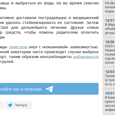
ницы и выбраться из воды, но во время схватки
На До
охлаж
вмы.
жары
ративно доставили пострадавшую в медицинский
12:57
ам удалось стабилизировать ее состояние. Затем
В Мур
США для дальнейшего лечения. Друзья семьи
объяв
р средств, чтобы помочь родителям оплатить
розыс
ри.
12:56
ООО «
риды
заметили
акул с «кокаиновой» зависимостью.
Новом
анной акватории часто происходят случаи выброса
полов
борт, таким образом контрабандисты
избавляются
год и
трулей.
логис
12:53
Трамп
уступ
есть 
итайте нас в телеграм
12:51
В Баш
купат
после
инфе