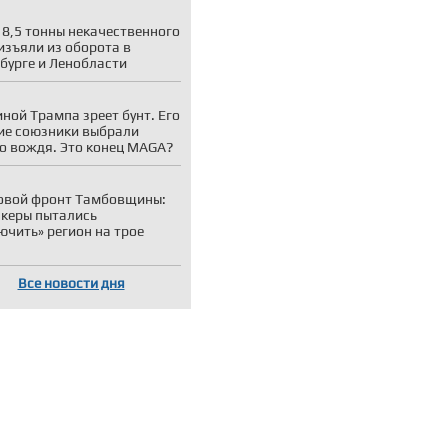
 8,5 тонны некачественного
изъяли из оборота в
бурге и Ленобласти
иной Трампа зреет бунт. Его
е союзники выбрали
о вождя. Это конец MAGA?
овой фронт Тамбовщины:
акеры пытались
ючить» регион на трое
Все новости дня