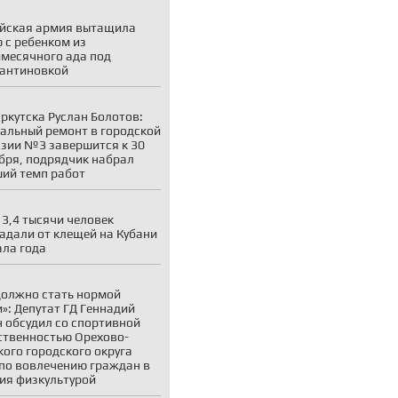
йская армия вытащила
 с ребенком из
месячного ада под
антиновкой
ркутска Руслан Болотов:
альный ремонт в городской
зии №3 завершится к 30
бря, подрядчик набрал
ий темп работ
 3,4 тысячи человек
адали от клещей на Кубани
ала года
должно стать нормой
»: Депутат ГД Геннадий
 обсудил со спортивной
твенностью Орехово-
кого городского округа
по вовлечению граждан в
ия физкультурой