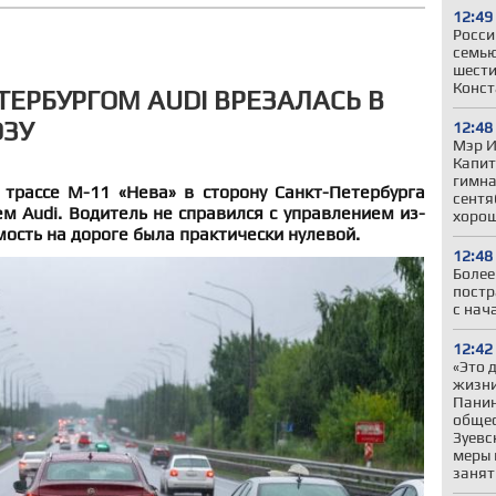
12:49
Росси
семью
шести
Конст
ТЕРБУРГОМ AUDI ВРЕЗАЛАСЬ В
ОЗУ
12:48
Мэр И
Капит
гимна
 трассе М-11 «Нева» в сторону Санкт-Петербурга
сентя
м Audi. Водитель не справился с управлением из-
хорош
мость на дороге была практически нулевой.
12:48
Более
постр
с нач
12:42
«Это 
жизни
Панин
общес
Зуевс
меры 
занят