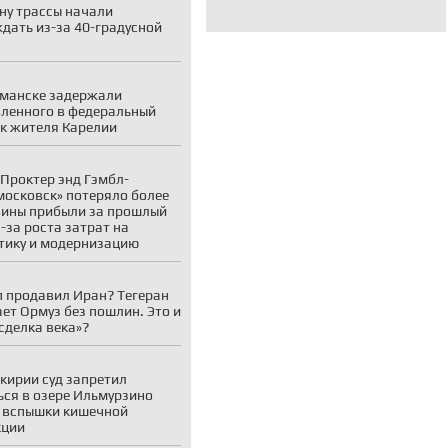
ну трассы начали
дать из-за 40-градусной
манске задержали
ленного в федеральный
к жителя Карелии
Проктер энд Гэмбл-
осковск» потеряло более
ины прибыли за прошлый
з-за роста затрат на
тику и модернизацию
 продавил Иран? Тегеран
ает Ормуз без пошлин. Это и
«сделка века»?
кирии суд запретил
ься в озере Ильмурзино
 вспышки кишечной
кции