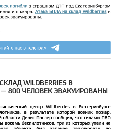
овек погибли
в страшном ДТП под Екатеринбургом
вения и пожара.
Атака БПЛА на склад Wildberries
в
овек эвакуированы.
о
итайте нас в телеграм
СКЛАД WILDBERRIES В
 — 800 ЧЕЛОВЕК ЭВАКУИРОВАНЫ
истический центр Wildberries в Екатеринбурге
лотников, в результате которой возник пожар.
й области Денис Паслер сообщил, что силами ПВО
 восемь беспилотников, три из которых упали на
онал объекта был заранее эвакуирован до