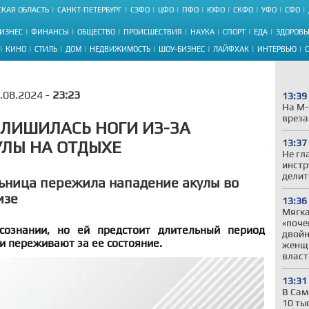
КАЯ ОБЛАСТЬ
САНКТ-ПЕТЕРБУРГ
СЗФО
ЦФО
ПФО
ЮФО
СКФО
УФО
СФО
ИЗНЕС
ФИНАНСЫ
ОБЩЕСТВО
ПРОИСШЕСТВИЯ
НАУКА
СПОРТ
ЕДА
ЗДОРОВЬ
КИНО
СТИЛЬ
ДОМ
НЕДВИЖИМОСТЬ
ШОУ-БИЗНЕС
ЛАЙФХАК
ИНТЕРВЬЮ
.08.2024 -
23:23
13:39
На М-
вреза
 ЛИШИЛАСЬ НОГИ ИЗ-ЗА
13:37
ЛЫ НА ОТДЫХЕ
Не гл
инстр
делит
ьница пережила нападение акулы во
изе
13:36
Мягка
«поче
сознании, но ей предстоит длительный период
двойн
и переживают за ее состояние.
женщи
власт
13:31
В Сам
10 ты