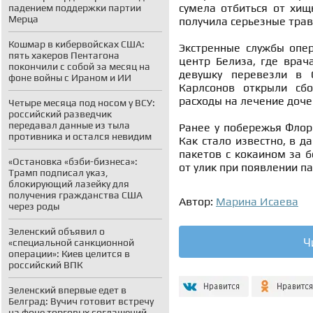
сумела отбиться от хищ
падением поддержки партии
Мерца
получила серьезные тра
Кошмар в кибервойсках США:
Экстренные службы опе
пять хакеров Пентагона
центр Белиза, где врач
покончили с собой за месяц на
девушку перевезли в 
фоне войны с Ираном и ИИ
Карлсонов открыли сбо
расходы на лечение доче
Четыре месяца под носом у ВСУ:
российский разведчик
передавал данные из тыла
Ранее у побережья Фло
противника и остался невидим
Как стало известно, в д
пакетов с кокаином за 
«Остановка «бэби-бизнеса»:
от улик при появлении па
Трамп подписал указ,
блокирующий лазейку для
получения гражданства США
Автор:
Марина Исаева
через роды
Зеленский объявил о
Ч
«специальной санкционной
операции»: Киев целится в
российский ВПК
Зеленский впервые едет в
Белград: Вучич готовит встречу
на фоне торговых соглашений