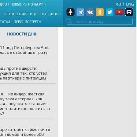
RU
|
ENG
ДФО
НОВЫЕ РЕГИОНЫ РФ
Е
ТЕХНОЛОГИИ
ИНТЕРНЕТ
АВТО
СТАТЬИ
ПРЕСС-ПОРТРЕТЫ
НОВОСТИ ДНЯ
11 под Петербургом Audi
лась в отбойник в грозу
адь против шерсти:
укция для тех, кто устал
ь партнера с питомцем
я — не лидер, жёсткая —
му такая стерва»: как
ая ловушка заставляет
н-политиков платить за
ь?
аре готовят к зиме почти
сяч домов и более 500