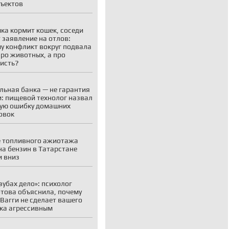
ъектов
ка кормит кошек, соседи
 заявление на отлов:
у конфликт вокруг подвала
про животных, а про
исть?
льная банка — не гарантия
: пищевой технолог назвал
ую ошибку домашних
овок
 топливного ажиотажа
на бензин в Татарстане
 вниз
 зубах дело»: психолог
това объяснила, почему
 Вагги не сделает вашего
ка агрессивным