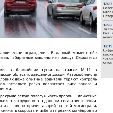
12:23
Более
мяса 
Петер
12:22
За сп
бывши
новог
12:19
Цифр
аллическое ограждение. В данный момент обе
как х
ыты, габаритные машины не проедут. Ожидается
«откл
суток
ики, в ближайшие сутки на трассе М-11 в
адской областях ожидались дожди. Автомобилисты
условиях даже опытные водители теряют контроль
ом асфальте резко возрастает риск заноса и
виями.
рекрыла левую полосу и часть правой — движение
рьёзно затруднено. По данным Госавтоинспекции,
а из главных причин аварий на этой магистрали.
снижать скорость и избегать резких манёвров во