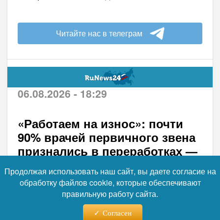
Читайте нас в телеграм
06.08.2026 - 18:29
«Работаем на износ»: почти
90% врачей первичного звена
признались в переработках —
62% спасаются только так
Продолжая использовать наш сайт, вы даете согласие на
обработку файлов cookie, которые обеспечивают
Подавляющее большинство врачей
правильную работу сайта.
первичного звена работают сверхурочно —
об этом заявили 89% опрошенных
Согласен