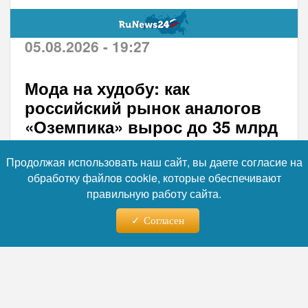
05.08.2026 - 19:27
Мода на худобу: как
российский рынок аналогов
«Оземпика» вырос до 35 млрд
и породил «оземпик-
клиентов»
Продолжая использовать наш сайт, вы даете согласие на
обработку файлов cookie, которые обеспечивают
Российский рынок препаратов для
правильную работу сайта.
похудения переживает бум: продажи
Согласен
аналогов «Оземпика» в 2025 году выросли
втрое — до 35,2 млрд рублей, а в первом
квартале 2026-го достигли 17 млрд. Однако
за впечатляющей статистикой стоят не
только медицинские, но и психологические