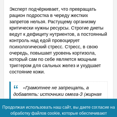
Эксперт подчёркивает, что превращать
рацион подростка в череду жестких
запретов нельзя. Растущему организму
критически нужны ресурсы. Строгие диеты
ведут к дефициту нутриентов, а постоянный
контроль над едой провоцирует
психологический стресс. Стресс, в свою
очередь, повышает уровень кортизола,
который сам по себе является мощным
триггером для сальных желез и ухудшает
состояние кожи.
«Грамотнее не запрещать, а
добавлять: источники омега-3 (жирная
рыба, орехи) обладают мягким
противовоспалительным действием, а
Продолжая использовать наш сайт, вы даете согласие на
обработку файлов cookie, которые обеспечивают
клетчатка из овощей, фруктов и