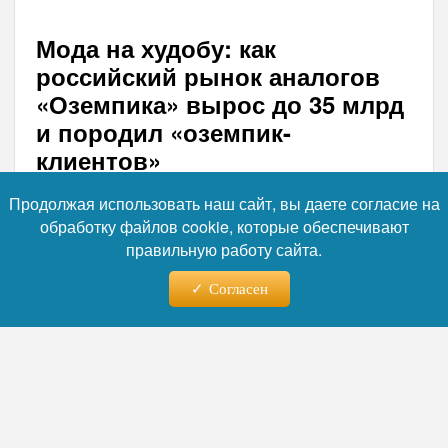
Мода на худобу: как
российский рынок аналогов
«Оземпика» вырос до 35 млрд
и породил «оземпик-
клиентов»
Российский рынок препаратов для
Продолжая использовать наш сайт, вы даете согласие на
похудения переживает бум: продажи
обработку файлов cookie, которые обеспечивают
аналогов «Оземпика» в 2025 году выросли
правильную работу сайта.
втрое — до 35,2 млрд рублей, а в первом
Согласен
квартале 2026-го достигли 17 млрд. Однако
за впечатляющей статистикой стоят не
только медицинские, но и психологические
последствия. Психологи отмечают рост
тревоги по поводу внешности, усиление
социального сравнения и ложное
убеждение, что похудение невозможно без