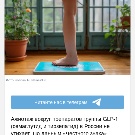
Фото: коллаж RuNews24.ru
Читайте нас в телеграм
Ажиотаж вокруг препаратов группы GLP-1
(семаглутид и тирзепатид) в России не
утихает. По данным «Честного знака»,