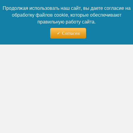
изменится для россиян
с 1 августа
.
Продолжая использовать наш сайт, вы даете согласие на
обработку файлов cookie, которые обеспечивают
Автор:
Никита Орлов
правильную работу сайта.
Согласен
Читайте нас в телеграм
04.08.2026 - 09:45
Аудиоконсультация вместо
очереди: в ГД разъяснили
новый порядок получения
больничных