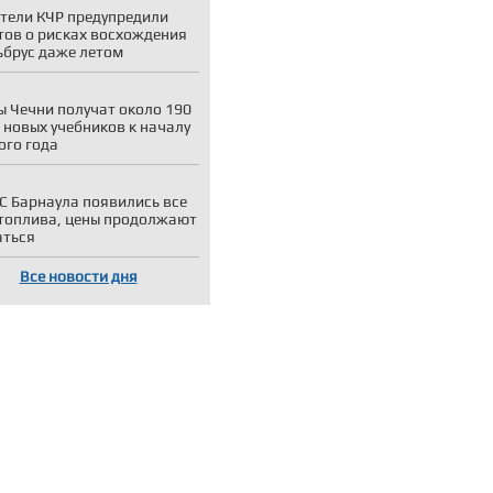
тели КЧР предупредили
тов о рисках восхождения
ьбрус даже летом
 Чечни получат около 190
 новых учебников к началу
ого года
С Барнаула появились все
топлива, цены продолжают
аться
Все новости дня