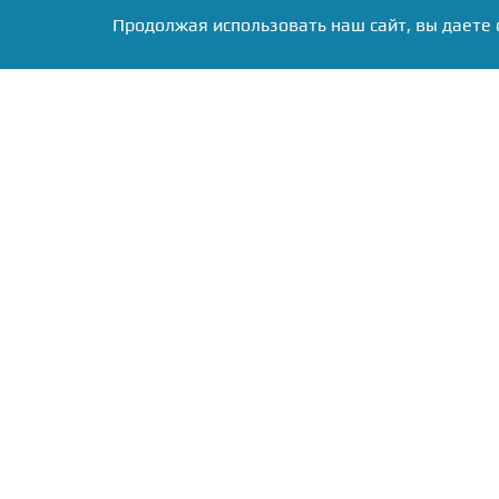
Продолжая использовать наш сайт, вы даете 
Фото: Коллаж RuNews24.ru
Специалист разделил пр
людей старше сорока 
старение — пресбиопия.
предметы вблизи на
физиологический процес
возрастов исходит от хр
По словам доктора Каз
атеросклероз и любые с
глаза и зрительный 
заболевание
, не подозр
микроциркуляторных нар
К этому добавляется 