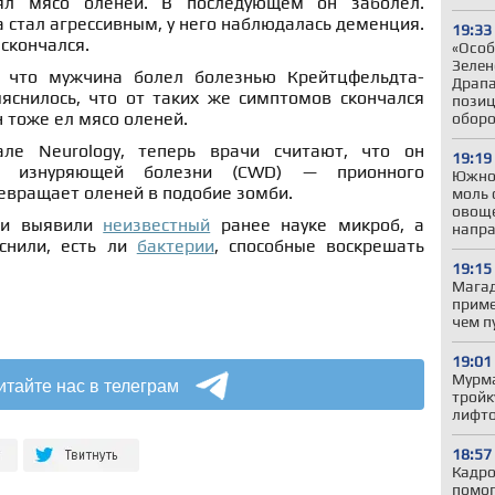
ял мясо оленей. В последующем он заболел.
 стал агрессивным, у него наблюдалась деменция.
19:33
 скончался.
«Особ
Зелен
, что мужчина болел болезнью Крейтцфельдта-
Драпа
яснилось, что от таких же симптомов скончался
позиц
 тоже ел мясо оленей.
обор
ле Neurology, теперь врачи считают, что он
19:19
ой изнуряющей болезни (CWD) — прионного
Южно
евращает оленей в подобие зомби.
моль 
овоще
ии выявили
неизвестный
ранее науке микроб, а
напр
яснили, есть ли
бактерии
, способные воскрешать
19:15
Магад
приме
чем п
19:01
Мурма
итайте нас в телеграм
тройк
лифто
18:57
Кадро
помог