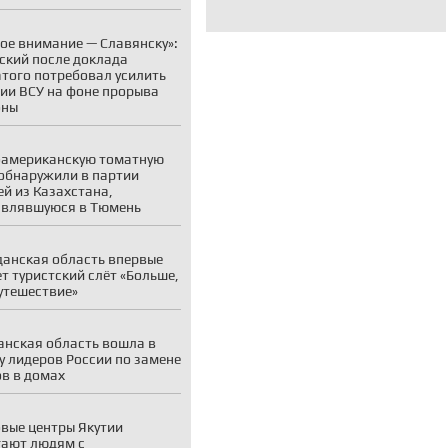
ое внимание — Славянску»:
ский после доклада
того потребовал усилить
ии ВСУ на фоне прорыва
оны
американскую томатную
обнаружили в партии
й из Казахстана,
авлявшуюся в Тюмень
анская область впервые
т туристский слёт «Больше,
утешествие»
нская область вошла в
у лидеров России по замене
в в домах
вые центры Якутии
ают людям с