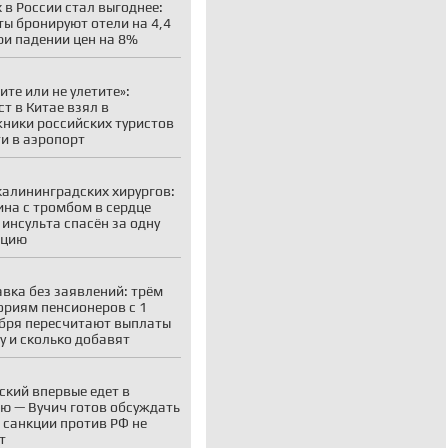
 в России стал выгоднее:
ты бронируют отели на 4,4
ри падении цен на 8%
ите или не улетите»:
ст в Китае взял в
ники российских туристов
ти в аэропорт
калининградских хирургов:
на с тромбом в сердце
 инсульта спасён за одну
ацию
вка без заявлений: трём
ориям пенсионеров с 1
бря пересчитают выплаты
у и сколько добавят
ский впервые едет в
ю — Вучич готов обсуждать
о санкции против РФ не
т