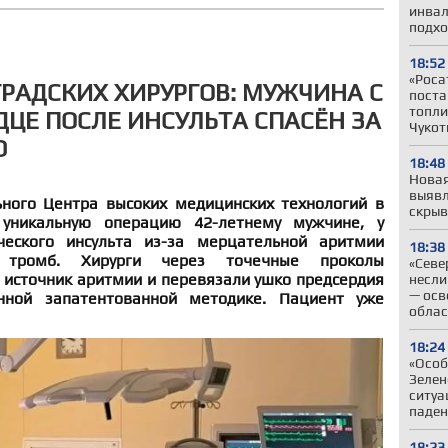
инвал
подхо
18:52
«Роса
РАДСКИХ ХИРУРГОВ: МУЖЧИНА С
поста
топли
ДЦЕ ПОСЛЕ ИНСУЛЬТА СПАСЁН ЗА
Чукот
Ю
18:48
Новая
выявл
ного Центра высоких медицинских технологий в
скрыв
 уникальную операцию 42-летнему мужчине, у
еского инсульта из-за мерцательной аритмии
18:38
 тромб. Хирурги через точечные проколы
«Севе
 источник аритмии и перевязали ушко предсердия
несли
— осв
нной запатентованной методике. Пациент уже
облас
18:24
«Особ
Зелен
ситуа
паден
18:23