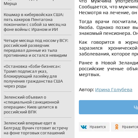
что мужчина употребл
Мерца
Сообщается, что мужчина
Несмотря на лечение, он
Кошмар в кибервойсках США:
пять хакеров Пентагона
Тогда врачи посчитали
покончили с собой за месяц на
Якоба. Однако позже вы
фоне войны с Ираном и ИИ
знакомый пенсионера. Он
Четыре месяца под носом у ВСУ:
Как говорится в журна
российский разведчик
заразился хроническ
передавал данные из тыла
заболевания, которое пр
противника и остался невидим
Ранее в Новой Зеланд
«Остановка «бэби-бизнеса»:
российские ученые объ
Трамп подписал указ,
мертвых.
блокирующий лазейку для
получения гражданства США
через роды
Автор:
Ирина Голубева
Зеленский объявил о
«специальной санкционной
Ч
операции»: Киев целится в
российский ВПК
Зеленский впервые едет в
Белград: Вучич готовит встречу
на фоне торговых соглашений