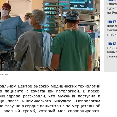
Спаса
турис
на Эл
18:17
Школы
тысяч
учебн
18:12
На АЗ
виды 
сниж
бласти
ральном Центре высоких медицинских технологий
о пациента с сочетанной патологией. В пресс-
Минздрава рассказали, что мужчина поступил в
щи после ишемического инсульта. Неврологам
ую фазу, но в сердце пациента из-за мерцательной
 опасный тромб, который мог спровоцировать