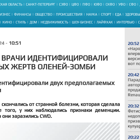
КАЯ ОБЛАСТЬ
САНКТ-ПЕТЕРБУРГ
СЗФО
ЦФО
ПФО
ЮФО
СКФО
УФО
СФО
ИЗНЕС
ФИНАНСЫ
ОБЩЕСТВО
ПРОИСШЕСТВИЯ
НАУКА
СПОРТ
ЕДА
ЗДОРОВЬ
КИНО
СТИЛЬ
ДОМ
НЕДВИЖИМОСТЬ
ШОУ-БИЗНЕС
ЛАЙФХАК
ИНТЕРВЬЮ
24 -
10:51
20:52
«Наро
вперв
 ВРАЧИ ИДЕНТИФИЦИРОВАЛИ
верси
вот п
ЫХ ЖЕРТВ ОЛЕНЕЙ-ЗОМБИ
20:42
Парад
дентифицировали двух предполагаемых
автор
и
прода
Renau
 скончались от странной болезни, которая сделала
20:32
е того, у них наблюдались признаки деменции.
Фетис
 они заразились CWD.
недоп
призв
кулуа
20:22