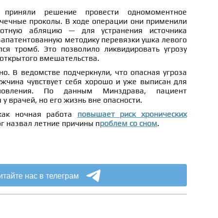
а приняли решение провести одномоментное
чечные проколы. В ходе операции они применили
тотную абляцию — для устранения источника
запатентованную методику перевязки ушка левого
лся тромб. Это позволило ликвидировать угрозу
 открытого вмешательства.
о. В ведомстве подчеркнули, что опасная угроза
ужчина чувствует себя хорошо и уже выписан для
ановления. По данным Минздрава, пациент
у врачей, но его жизнь вне опасности.
 как ночная работа
повышает риск хронических
ог назвал летние причины п
роблем со сном
.
итайте нас в телеграм