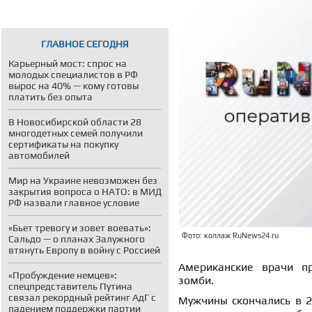
ГЛАВНОЕ СЕГОДНЯ
Карьерный мост: спрос на
молодых специалистов в РФ
вырос на 40% — кому готовы
платить без опыта
В Новосибирской области 28
многодетных семей получили
сертификаты на покупку
автомобилей
Мир на Украине невозможен без
закрытия вопроса о НАТО: в МИД
РФ назвали главное условие
«Бьет тревогу и зовет воевать»:
Фото: коллаж RuNews24.ru
Сальдо — о планах Залужного
втянуть Европу в войну с Россией
Американские врачи п
«Пробуждение немцев»:
зомби.
спецпредставитель Путина
связал рекордный рейтинг АдГ с
Мужчины скончались в 20
падением поддержки партии