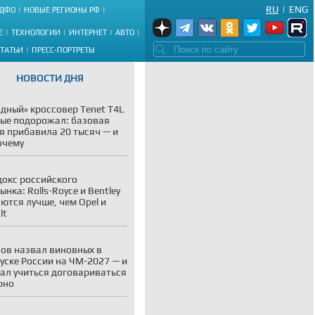
RU
|
ENG
ДФО
НОВЫЕ РЕГИОНЫ РФ
Е
ТЕХНОЛОГИИ
ИНТЕРНЕТ
АВТО
СТАТЬИ
ПРЕСС-ПОРТРЕТЫ
НОВОСТИ ДНЯ
дный» кроссовер Tenet T4L
ые подорожал: базовая
я прибавила 20 тысяч — и
очему
окс российского
ынка: Rolls-Royce и Bentley
ются лучше, чем Opel и
lt
ов назвал виновных в
уске России на ЧМ-2027 — и
ал учиться договариваться
рно