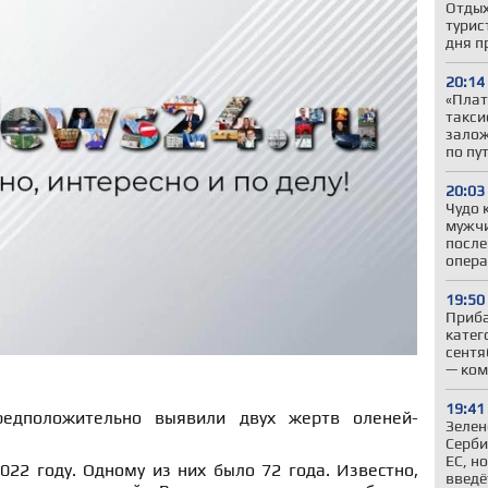
Отдых
турис
дня п
20:14
«Плат
такси
залож
по пу
20:03
Чудо 
мужчи
после
опер
19:50
Приба
катег
сентя
— ком
19:41
редположительно выявили двух жертв оленей-
Зелен
Серби
ЕС, н
22 году. Одному из них было 72 года. Известно,
введё