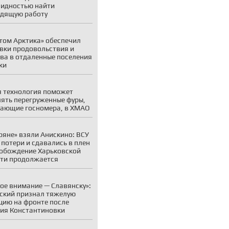
идностью найти
дящую работу
том Арктика» обеспечил
вки продовольствия и
ва в отдаленные поселения
ки
 технология поможет
ять перегруженные фуры,
ающие госномера, в ХМАО
ряне» взяли Анискино: ВСУ
 потери и сдавались в плен
обождение Харьковской
ти продолжается
ое внимание — Славянску»:
ский признал тяжелую
цию на фронте после
ия Константиновки