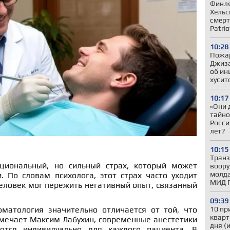
Финля
Хельс
смерт
Patrio
10:28
Пожар
Джиза
об ин
хусит
10:17
«Они 
тайно
Росси
лет?
10:15
Транз
циональный, но сильный страх, который может
воору
молда
. По словам психолога, этот страх часто уходит
МИД 
человек мог пережить негативный опыт, связанный
09:39
матология значительно отличается от той, что
10 пр
кварт
тмечает Максим Лабухин, современные анестетики
дня (
ются индивидуально для каждого пациента. В