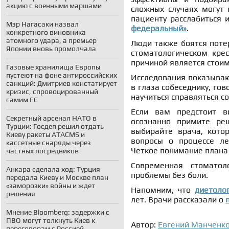
акцию с военными маршами
сложных случаях могут 
пациенту расслабиться 
Мэр Нагасаки назвал
федеральный»
.
конкретного виновника
атомного удара, а премьер
Люди также боятся поте
Японии вновь промолчала
стоматологическом крес
причиной является стоим
Газовые хранилища Европы
пустеют на фоне антироссийских
Исследования показываю
санкций: Дмитриев констатирует
в глаза собеседнику, го
кризис, спровоцированный
научиться справляться со
самим ЕС
Если вам предстоит ви
Секретный арсенал НАТО в
осознанно примите ре
Турции: Госдеп решил отдать
выбирайте врача, кото
Киеву ракеты ATACMS и
вопросы о процессе леч
кассетные снаряды через
Четкое понимание плана 
частных посредников
Современная стомато
Анкара сделала ход: Турция
проблемы без боли.
передала Киеву и Москве план
«заморозки» войны и ждет
Напомним, что
диетоло
решения
лет. Врачи рассказали о
Мнение Bloomberg: задержки с
ПВО могут толкнуть Киев к
Автор:
Евгений Манченк
переговорам с Россией