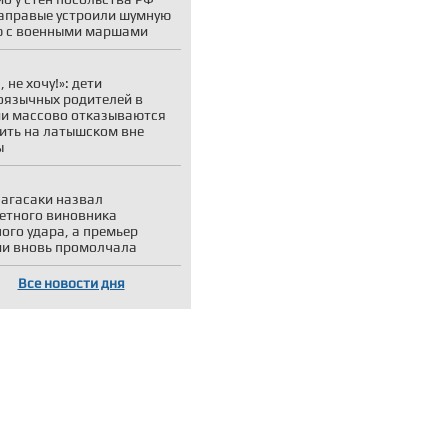
аправые устроили шумную
 с военными маршами
 не хочу!»: дети
оязычных родителей в
и массово отказываются
ить на латышском вне
ы
агасаки назвал
етного виновника
ого удара, а премьер
и вновь промолчала
Все новости дня