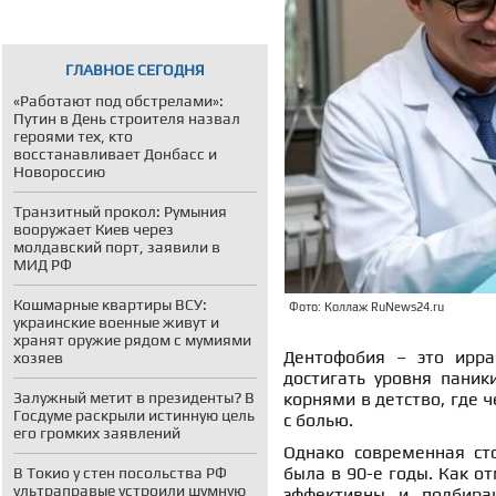
ГЛАВНОЕ СЕГОДНЯ
«Работают под обстрелами»:
Путин в День строителя назвал
героями тех, кто
восстанавливает Донбасс и
Новороссию
Транзитный прокол: Румыния
вооружает Киев через
молдавский порт, заявили в
МИД РФ
Кошмарные квартиры ВСУ:
Фото: Коллаж RuNews24.ru
украинские военные живут и
хранят оружие рядом с мумиями
Дентофобия – это ирра
хозяев
достигать уровня паники
корнями в детство, где 
Залужный метит в президенты? В
Госдуме раскрыли истинную цель
с болью.
его громких заявлений
Однако современная сто
была в 90-е годы. Как о
В Токио у стен посольства РФ
ультраправые устроили шумную
эффективны и подбира