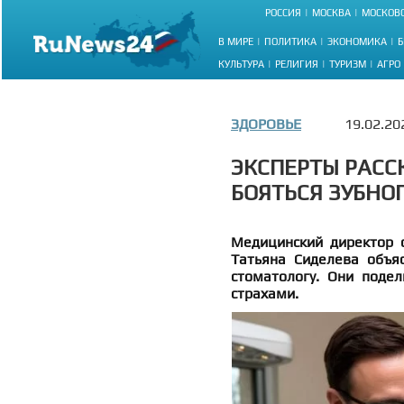
РОССИЯ
МОСКВА
МОСКОВС
В МИРЕ
ПОЛИТИКА
ЭКОНОМИКА
Б
КУЛЬТУРА
РЕЛИГИЯ
ТУРИЗМ
АГРО
ЗДОРОВЬЕ
19.02.20
ЭКСПЕРТЫ РАСС
БОЯТЬСЯ ЗУБНО
Медицинский директор 
Татьяна Сиделева объя
стоматологу. Они подел
страхами.