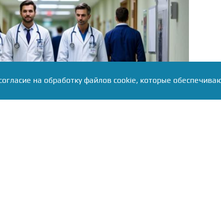
согласие на обработку файлов cookie, которые обеспечива
улся с резким ростом смертности от инфекции,
 окрестили «плотоядной». Согласно официальной
а здравоохранения Луизианы, с января текущего
 девять случаев заражения бактерией Vibrio