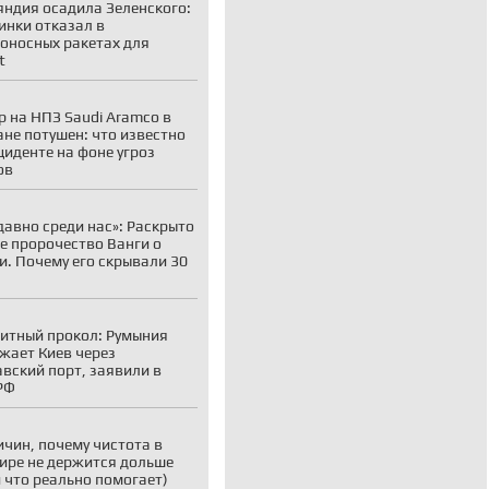
ндия осадила Зеленского:
инки отказал в
оносных ракетах для
t
 на НПЗ Saudi Aramco в
не потушен: что известно
циденте на фоне угроз
ов
давно среди нас»: Раскрыто
е пророчество Ванги о
и. Почему его скрывали 30
итный прокол: Румыния
жает Киев через
вский порт, заявили в
РФ
ичин, почему чистота в
ире не держится дольше
и что реально помогает)