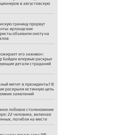
ционеров в августовскую
нскую границу прорвут
нты: ирландские
ристы объявили охоту на
алов
пожирает его заживо»:
р Байден впервые раскрыл
ующие детали страданий
ный метит в президенты? В
ме раскрыли истинную цель
ромких заявлений
ное лобовое столкновение
ере: 22 человека, включая
енных, погибли на месте
ио у стен посольства РФ