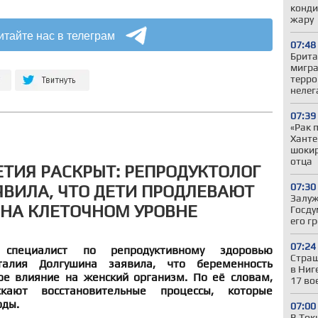
конди
жару
итайте нас в телеграм
07:48
Брита
мигра
терро
нелег
07:39
«Рак 
Ханте
шокир
отца
ЕТИЯ РАСКРЫТ: РЕПРОДУКТОЛОГ
07:30
ВИЛА, ЧТО ДЕТИ ПРОДЛЕВАЮТ
Залуж
НА КЛЕТОЧНОМ УРОВНЕ
Госду
его г
07:24
специалист по репродуктивному здоровью
Страш
алия Долгушина заявила, что беременность
в Ниг
е влияние на женский организм. По её словам,
17 во
кают восстановительные процессы, которые
оды.
07:00
В Ток