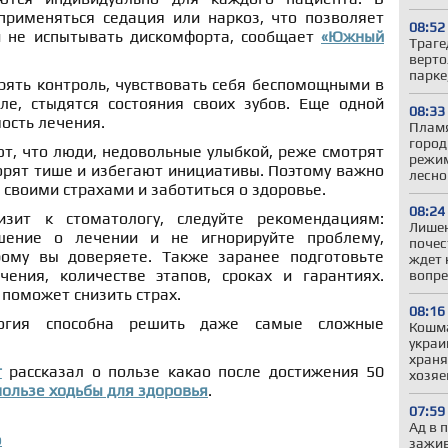
применяться седация или наркоз, что позволяет
08:52
и не испытывать дискомфорта, сообщает
«Южный
Траге
верто
парке
рять контроль, чувствовать себя беспомощными в
ле, стыдятся состояния своих зубов. Еще одной
08:33
ость лечения.
Пламя
город
т, что люди, недовольные улыбкой, реже смотрят
режим
ворят тише и избегают инициативы. Поэтому важно
лесно
 своими страхами и заботиться о здоровье.
08:24
зит к стоматологу, следуйте рекомендациям:
Лишен
шение о лечении и не игнорируйте проблему,
почес
рому вы доверяете. Также заранее подготовьте
ждет 
ения, количестве этапов, сроках и гарантиях.
вопре
поможет снизить страх.
08:16
логия способна решить даже самые сложные
Кошма
украи
храня
г
рассказал о пользе какао после достижения 50
хозяе
пользе ходьбы для здоровья
.
07:59
Ад в 
о
зажив