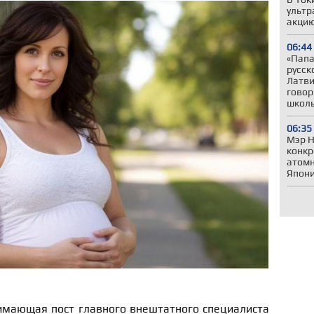
ультр
акцию
06:44
«Папа,
русск
Латви
говор
школ
06:35
Мэр Н
конкр
атомн
Япони
имающая пост главного внештатного специалиста