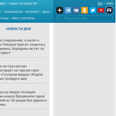
RU
|
ENG
ДФО
НОВЫЕ РЕГИОНЫ РФ
Е
ТЕХНОЛОГИИ
ИНТЕРНЕТ
АВТО
СТАТЬИ
ПРЕСС-ПОРТРЕТЫ
НОВОСТИ ДНЯ
асследование, а налет»:
н Омаров просит защиты у
ыкина. Бородина мстит за
сума»?
а экстрасенсов»
итирует на чужом горе:
 «Газпром-медиа» Жаров
ыл правду о шоу
р на якоре: полиция
ы нашла брошенное судно
ией из 30 кошек без единого
ека