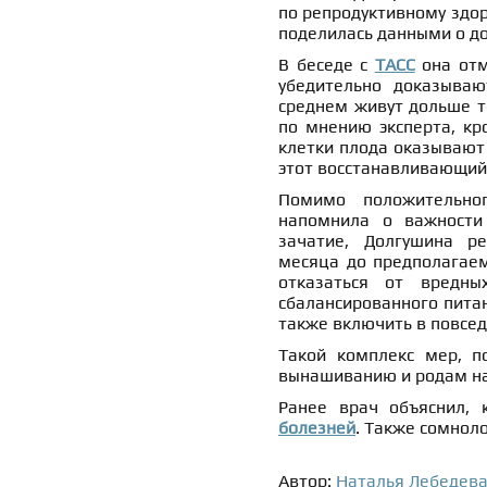
по репродуктивному здо
поделилась данными о д
В беседе с
ТАСС
она отм
убедительно доказываю
среднем живут дольше те
по мнению эксперта, кр
клетки плода оказывают
этот восстанавливающий 
Помимо положительног
напомнила о важности 
зачатие, Долгушина ре
месяца до предполагаем
отказаться от вредны
сбалансированного питан
также включить в повсед
Такой комплекс мер, п
вынашиванию и родам н
Ранее врач объяснил,
болезней
. Также сомнол
Автор:
Наталья Лебедев