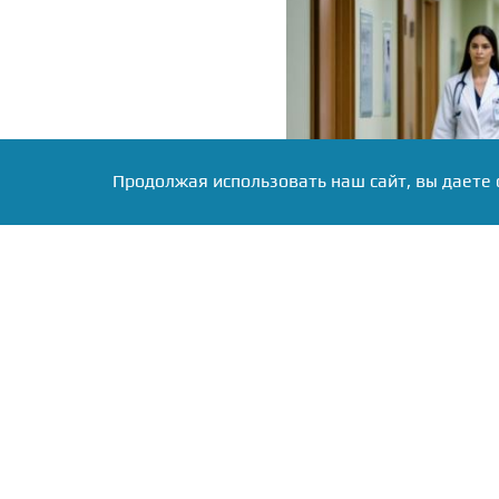
Продолжая использовать наш сайт, вы даете 
Фото: коллаж RuNews24.ru
Южный штат США столкн
которую местные медики
статистике Департамент
года зарегистрировано
vulnificus.