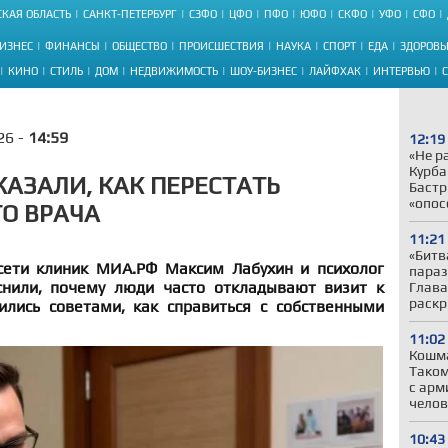
КАЯ ОБЛАСТЬ
САНКТ-ПЕТЕРБУРГ
СЗФО
ЦФО
ПФО
ЮФО
СКФО
УФО
СФО
ИЗНЕС
ФИНАНСЫ
ОБЩЕСТВО
ПРОИСШЕСТВИЯ
НАУКА
СПОРТ
ЕДА
ЗДОРОВЬ
КИНО
СТИЛЬ
ДОМ
НЕДВИЖИМОСТЬ
ШОУ-БИЗНЕС
ЛАЙФХАК
ИНТЕРВЬЮ
26 -
14:59
12:19
«Не р
Курба
КАЗАЛИ, КАК ПЕРЕСТАТЬ
Бастр
«опос
ГО ВРАЧА
11:21
«Битв
сети клиник МИА.РФ Максим Лабухин и психолог
параз
снили, почему люди часто откладывают визит к
Глава
раскр
ились советами, как справиться с собственными
11:02
Кошма
Таком
с арм
челов
10:43