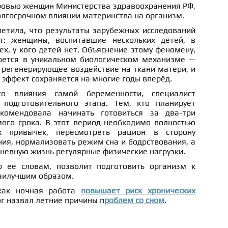
ровью женщин Министерства здравоохранения РФ,
олгосрочном влиянии материнства на организм.
етила, что результаты зарубежных исследований
т: женщины, воспитавшие нескольких детей, в
х, у кого детей нет. Объяснение этому феномену,
оется в уникальном биологическом механизме —
 регенерирующее воздействие на ткани матери, и
эффект сохраняется на многие годы вперёд.
о влияния самой беременности, специалист
подготовительного этапа. Тем, кто планирует
комендовала начинать готовиться за два-три
ого срока. В этот период необходимо полностью
х привычек, пересмотреть рацион в сторону
ия, нормализовать режим сна и бодрствования, а
невную жизнь регулярные физические нагрузки.
о её словам, позволит подготовить организм к
аилучшим образом.
 как ночная работа
повышает риск хронических
ог назвал летние причины п
роблем со сном
.
а