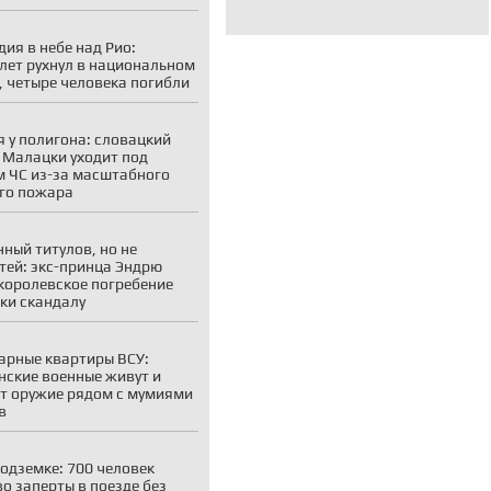
дия в небе над Рио:
лет рухнул в национальном
, четыре человека погибли
 у полигона: словацкий
 Малацки уходит под
 ЧС из-за масштабного
го пожара
ный титулов, но не
тей: экс-принца Эндрю
королевское погребение
ки скандалу
рные квартиры ВСУ:
нские военные живут и
т оружие рядом с мумиями
в
подземке: 700 человек
о заперты в поезде без