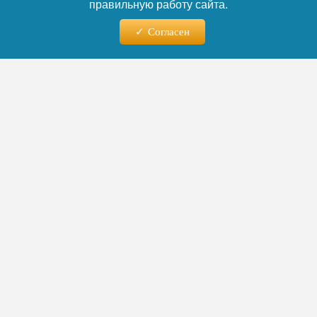
правильную работу сайта.
Согласен
09.08.2026 - 05:38
Секрет долголетия раскрыт:
репродуктолог Минздрава
заявила, что дети продлевают
жизнь матери на клеточном
уровне
Главный внештатный специалист по
репродуктивному здоровью Минздрава
России Наталия Долгушина заявила, что
беременность оказывает положительное
влияние на женский организм. По её
словам, клетки ребёнка запускают
восстановительные процессы, которые