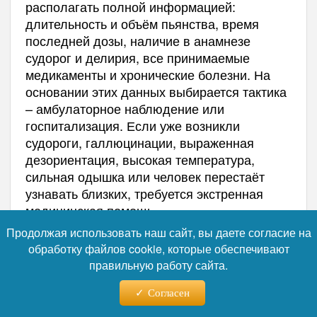
располагать полной информацией:
длительность и объём пьянства, время
последней дозы, наличие в анамнезе
судорог и делирия, все принимаемые
медикаменты и хронические болезни. На
основании этих данных выбирается тактика
– амбулаторное наблюдение или
госпитализация. Если уже возникли
судороги, галлюцинации, выраженная
дезориентация, высокая температура,
сильная одышка или человек перестаёт
узнавать близких, требуется экстренная
медицинская помощь.
Продолжая использовать наш сайт, вы даете согласие на
Медицински безопасная отмена алкоголя
обработку файлов cookie, которые обеспечивают
является лишь первым шагом на пути к
правильную работу сайта.
выздоровлению. После стабилизации
состояния необходимо продолжать работу
Согласен
над снижением патологического влечения,