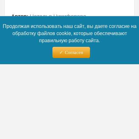
Автор:
Наталья Никифорова
Продолжая использовать наш сайт, вы даете согласие на
обработку файлов cookie, которые обеспечивают
правильную работу сайта.
Читайте нас в телеграм
Согласен
07.08.2026 - 04:30
Минздрав полностью
перезагрузил подход к
ведению беременных: новый
порядок уже работает
Министерство здравоохранения России