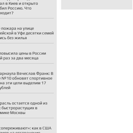
ал в Киев и открыто
бил Россию. Что
ходит?
 пожара на улице
ейской в Уфе десятки семей
ись без жилья
 повысила цены в России
й раз за два месяца
арнаула Вячеслав Франк: В
 №10 обновят спортивное
 на эти цели выделим 17
ублей
расль остается одной из
 быстрорастущих в
мике Москвы
сопереживают»: как в США
руют на отстранение