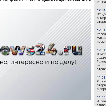
Росси
12:04
От ид
выигр
второ
12:01
Росси
массо
прем
12:01
«Вмес
задач
Гольд
работ
отрас
11:59
Россе
отпра
в Кор
11:56
«Испа
глав