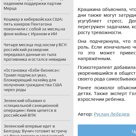
падением поддержки партии
Мерца
Крашкина объяснила, чт
дни также могут затрудн
Кошмар в кибервойсках США:
усугубляет стресс. Д
пять хакеров Пентагона
перегружен задачами, ко
покончили с собой за месяц на
росту тревожности.
фоне войны с Ираном и ИИ
Она подчеркнула, что п
Четыре месяца под носом у ВСУ:
роль. Если изначально ч
российский разведчик
то это может привес
передавал данные из тыла
напряжённым.
противника и остался невидим
Психотерапевт добавил
«Остановка «бэби-бизнеса»:
укоренившийся в обществ
Трамп подписал указ,
своего рода самосбываю
блокирующий лазейку для
получения гражданства США
Ранее психолог объясн
через роды
детях. Также эксперт Г
взрослении ребенка.
Зеленский объявил о
«специальной санкционной
операции»: Киев целится в
Автор:
Руслан Лебедев
российский ВПК
Зеленский впервые едет в
Ч
Белград: Вучич готовит встречу
на фоне торговых соглашений