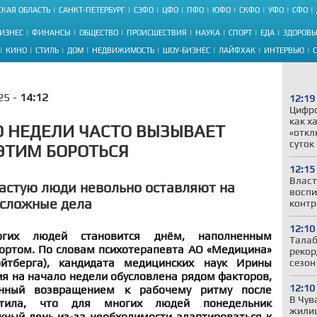
КАЯ ОБЛАСТЬ
САНКТ-ПЕТЕРБУРГ
СЗФО
ЦФО
ПФО
ЮФО
СКФО
УФО
СФО
ИЗНЕС
ФИНАНСЫ
ОБЩЕСТВО
ПРОИСШЕСТВИЯ
НАУКА
СПОРТ
ЕДА
ЗДОРОВЬ
КИНО
СТИЛЬ
ДОМ
НЕДВИЖИМОСТЬ
ШОУ-БИЗНЕС
ЛАЙФХАК
ИНТЕРВЬЮ
25 -
14:12
12:19
Цифр
как х
 НЕДЕЛИ ЧАСТО ВЫЗЫВАЕТ
«откл
суток
 ЭТИМ БОРОТЬСЯ
12:15
Власт
астую люди невольно оставляют на
воспи
 сложные дела
контр
12:10
гих людей становится днём, наполненным
Талаб
ртом. По словам психотерапевта АО «Медицина»
рекор
йтберга), кандидата медицинских наук Ирины
сезон
я на начало недели обусловлена рядом факторов,
12:10
анный возвращением к рабочему ритму после
В Чув
тила, что для многих людей понедельник
жили
жный день из-за необходимости адаптироваться к