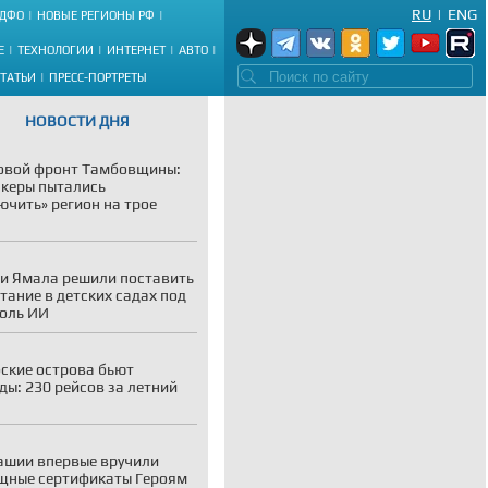
RU
|
ENG
ДФО
НОВЫЕ РЕГИОНЫ РФ
Е
ТЕХНОЛОГИИ
ИНТЕРНЕТ
АВТО
СТАТЬИ
ПРЕСС-ПОРТРЕТЫ
НОВОСТИ ДНЯ
овой фронт Тамбовщины:
акеры пытались
ючить» регион на трое
и Ямала решили поставить
тание в детских садах под
оль ИИ
ские острова бьют
ды: 230 рейсов за летний
ашии впервые вручили
щные сертификаты Героям