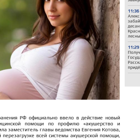
11:36
Алекс
забай
десан
Красн
лесн
11:29
Получ
Госуд
Расск
придё
ранения РФ официально ввело в действие новый
ицинской помощи по профилю «акушерство и
ила заместитель главы ведомства Евгения Котова,
й перезагрузке всей системы акушерской помощи,