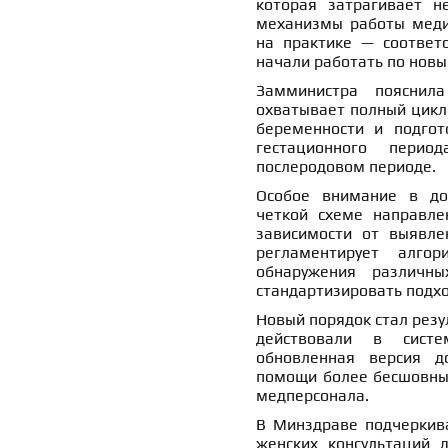
которая затрагивает н
механизмы работы меди
на практике — соответс
начали работать по нов
Замминистра поясни
охватывает полный цикл
беременности и подгот
гестационного пери
послеродовом периоде.
Особое внимание в до
четкой схеме направле
зависимости от выявле
регламентирует алго
обнаружения различны
стандартизировать подхо
Новый порядок стал резу
действовали в систе
обновленная версия д
помощи более бесшовным
медперсонала.
В Минздраве подчеркива
женских консультаций 