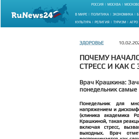
РОССИЯ
МОСКВА
МОСКОВС
В МИРЕ
ПОЛИТИКА
ЭКОНОМИКА
Б
КУЛЬТУРА
РЕЛИГИЯ
ТУРИЗМ
АГРО
ЗДОРОВЬЕ
10.02.20
ПОЧЕМУ НАЧАЛО
СТРЕСС И КАК С
Врач Крашкина: Зач
понедельник самые
Понедельник для мно
напряжением и дискомфо
(клиника академика Ро
Крашкиной, такая реакци
включая стресс, вызв
выходных. Врач отме
воспринимается как сло