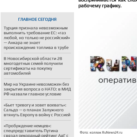
рабочему графику.
ГЛАВНОЕ СЕГОДНЯ
Турция признала невозможным
выполнить требование ЕС: «газ
любой, но только не российский»
— Анкара не знает
происхождения топлива в трубе
В Новосибирской области 28
многодетных семей получили
сертификаты на покупку
автомобилей
Мир на Украине невозможен без
закрытия вопроса о НАТО: в МИД
РФ назвали главное условие
«Бьет тревогу и зовет воевать»:
Сальдо — о планах Залужного
втянуть Европу в войну с Россией
«Пробуждение немцев»:
спецпредставитель Путина
Фото: коллаж RuNews24.ru
связал рекордный рейтинг АдГ с