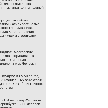
йских легкоатлетов —
ия прыгуньи Арины Разиной
труд меняет облик
блики и открывает новые
жности»: Глава Тувы
слав Ховалыг вручил
ды лучшим строителям
на
надцать московских
ников отправились в
ую арктическую
дицию на мыс Челюскин
н Кухарук: В ХМАО за год
 20 социальных объектов и
устроили 73 общественных
ранства
 БПЛА на склад Wildberries
теринбурге — 800 человек
ированы