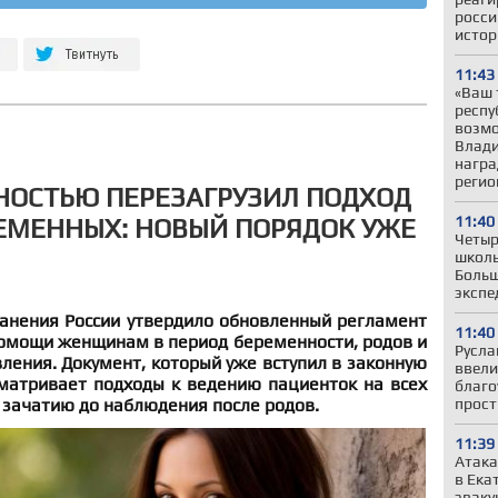
росси
истор
11:43
«Ваш 
респу
возмо
Влади
награ
регио
НОСТЬЮ ПЕРЕЗАГРУЗИЛ ПОДХОД
11:40
ЕМЕННЫХ: НОВЫЙ ПОРЯДОК УЖЕ
Четыр
школь
Больш
экспе
анения России утвердило обновленный регламент
11:40
омощи женщинам в период беременности, родов и
Русла
ления. Документ, который уже вступил в законную
ввели
сматривает подходы к ведению пациенток на всех
благо
к зачатию до наблюдения после родов.
прост
11:39
Атака
в Ека
эваку