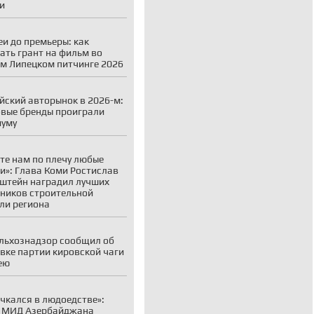
и
еи до премьеры: как
ать грант на фильм во
м Липецком питчинге 2026
йский авторынок в 2026-м:
вые бренды проиграли
иуму
те нам по плечу любые
и»: Глава Коми Ростислав
штейн наградил лучших
ников строительной
ли региона
льхознадзор сообщил об
вке партии кировской чаги
ею
чкался в людоедстве»:
а МИД Азербайджана