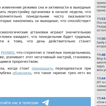
приех
оскор
о изменения режима сна и активности в выходные
проис
ить перестройку организма в начале недели, что
ополнительно понедельник часто оказывается
11:53
торые накопились за выходные, что способствует
После
Гвард
остал
сихологические установки играют значительную
еловек ожидает, что понедельник будет трудным,
11:50
ти к тому, что день действительно станет
Geely
второ
а
РИАМО
, что стереотип о тяжёлых понедельниках,
11:48
е, усиливает этот негативный настрой, становясь
Мэр Б
щимся пророчеством.
школе
ядро,
ила, когда стоит
прекращать
переодеваться при
млн р
олубева
объяснила
, что такое «кризис трех лет» во
11:44
ИТ-от
самых
эконо
11:44
итайте нас в телеграм
«Они 
реаги