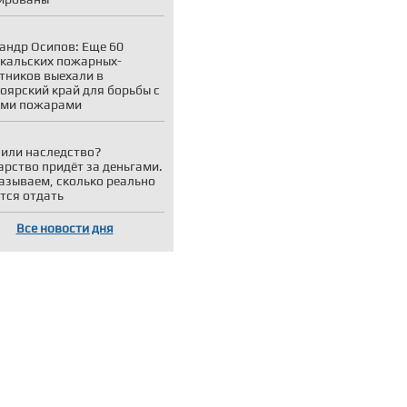
андр Осипов: Еще 60
кальских пожарных-
тников выехали в
оярский край для борьбы с
ыми пожарами
или наследство?
арство придёт за деньгами.
азываем, сколько реально
тся отдать
Все новости дня