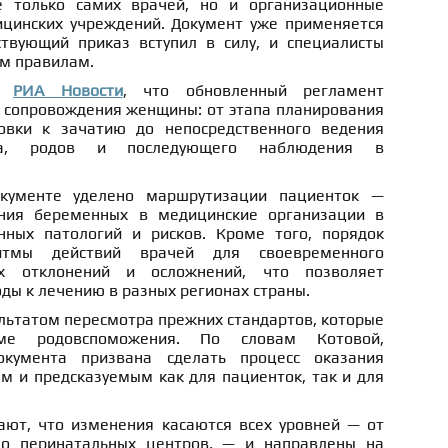
е только самих врачей, но и организационные
цинских учреждений. Документ уже применяется
твующий приказ вступил в силу, и специалисты
ым правилам.
ла
РИА Новости
, что обновленный регламент
 сопровождения женщины: от этапа планирования
овки к зачатию до непосредственного ведения
ода, родов и последующего наблюдения в
кументе уделено маршрутизации пациенток —
ния беременных в медицинские организации в
нных патологий и рисков. Кроме того, порядок
ритмы действий врачей для своевременного
х отклонений и осложнений, что позволяет
ды к лечению в разных регионах страны.
льтатом пересмотра прежних стандартов, которые
ме родовспоможения. По словам Котовой,
окумента призвана сделать процесс оказания
 и предсказуемым как для пациенток, так и для
ют, что изменения касаются всех уровней — от
до перинатальных центров, — и направлены на