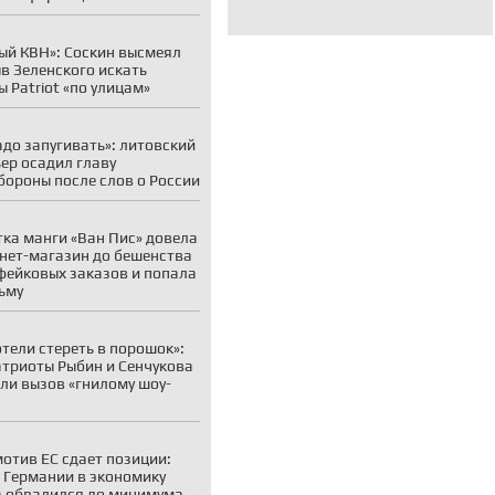
ый КВН»: Соскин высмеял
в Зеленского искать
ы Patriot «по улицам»
адо запугивать»: литовский
ер осадил главу
ороны после слов о России
ка манги «Ван Пис» довела
нет-магазин до бешенства
фейковых заказов и попала
ьму
отели стереть в порошок»:
атриоты Рыбин и Сенчукова
ли вызов «гнилому шоу-
отив ЕС сдает позиции:
 Германии в экономику
 обвалился до минимума