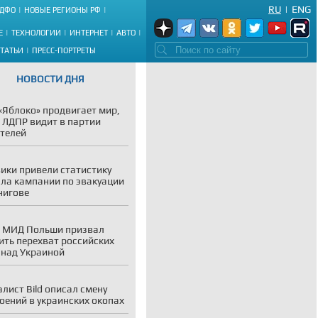
RU
|
ENG
ДФО
НОВЫЕ РЕГИОНЫ РФ
Е
ТЕХНОЛОГИИ
ИНТЕРНЕТ
АВТО
СТАТЬИ
ПРЕСС-ПОРТРЕТЫ
НОВОСТИ ДНЯ
«Яблоко» продвигает мир,
 ЛДПР видит в партии
телей
ики привели статистику
ла кампании по эвакуации
нигове
 МИД Польши призвал
ить перехват российских
 над Украиной
лист Bild описал смену
оений в украинских окопах