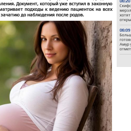
06:20
ления. Документ, который уже вступил в законную
Скифс
сматривает подходы к ведению пациенток на всех
мерзл
к зачатию до наблюдения после родов.
хотят
откры
06:09
Больш
готов
Амур 
отмет