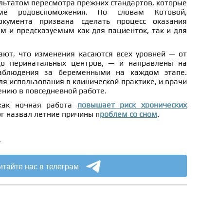
льтатом пересмотра прежних стандартов, которые
ме родовспоможения. По словам Котовой,
окумента призвана сделать процесс оказания
 и предсказуемым как для пациенток, так и для
ют, что изменения касаются всех уровней — от
до перинатальных центров, — и направлены на
аблюдения за беременными на каждом этапе.
ля использования в клинической практике, и врачи
ению в повседневной работе.
 как ночная работа
повышает риск хронических
ог назвал летние причины п
роблем со сном
.
а
итайте нас в телеграм