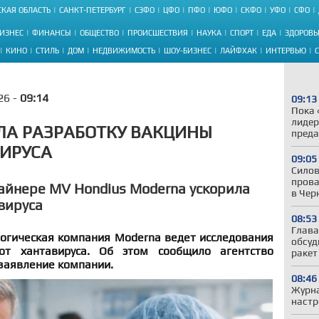
КАЯ ОБЛАСТЬ
САНКТ-ПЕТЕРБУРГ
СЗФО
ЦФО
ПФО
ЮФО
СКФО
УФО
СФО
ИЗНЕС
ФИНАНСЫ
ОБЩЕСТВО
ПРОИСШЕСТВИЯ
НАУКА
СПОРТ
ЕДА
ЗДОРОВЬ
КИНО
СТИЛЬ
ДОМ
НЕДВИЖИМОСТЬ
ШОУ-БИЗНЕС
ЛАЙФХАК
ИНТЕРВЬЮ
26 -
09:14
09:13
Пока 
лидер
ЛА РАЗРАБОТКУ ВАКЦИНЫ
преда
ИРУСА
09:05
Силов
прова
айнере MV Hondius Moderna ускорила
в Чер
вируса
08:53
Глава
огическая компания Moderna ведет исследования
обсуд
т хантавируса. Об этом сообщило агентство
ракет
 заявление компании.
08:46
Журна
настр