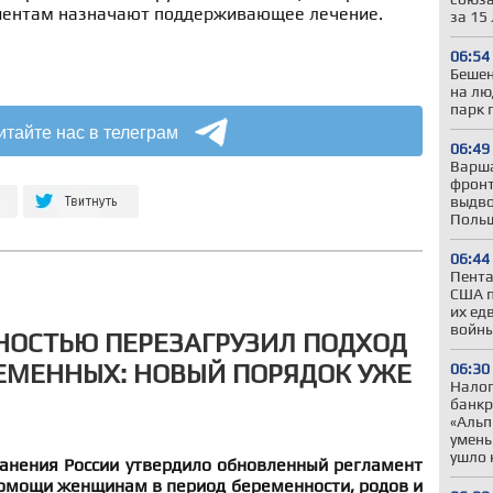
циентам назначают поддерживающее лечение.
за 15
06:54
Бешен
на лю
парк 
итайте нас в телеграм
06:49
Варша
фронт
выдво
Польш
06:44
Пента
США п
их ед
войны
НОСТЬЮ ПЕРЕЗАГРУЗИЛ ПОДХОД
ЕМЕННЫХ: НОВЫЙ ПОРЯДОК УЖЕ
06:30
Налог
банкр
«Альп
умень
ушло 
анения России утвердило обновленный регламент
омощи женщинам в период беременности, родов и