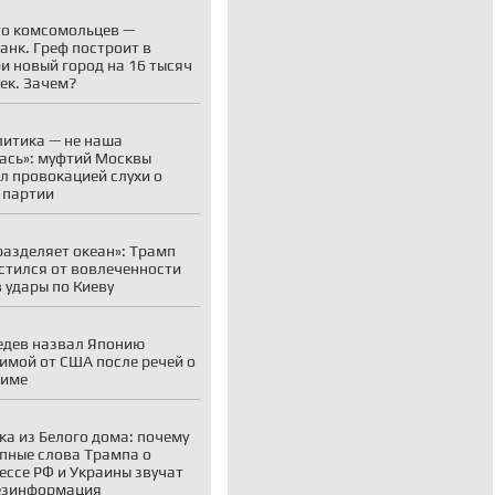
о комсомольцев —
анк. Греф построит в
и новый город на 16 тысяч
ек. Зачем?
литика — не наша
ась»: муфтий Москвы
л провокацией слухи о
 партии
разделяет океан»: Трамп
стился от вовлеченности
 удары по Киеву
дев назвал Японию
имой от США после речей о
симе
ка из Белого дома: почему
пные слова Трампа о
ессе РФ и Украины звучат
езинформация