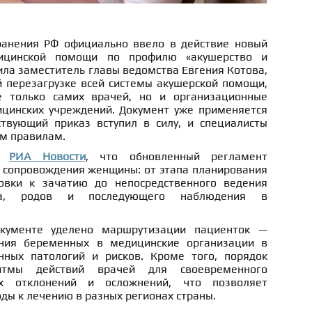
ранения РФ официально ввело в действие новый
ицинской помощи по профилю «акушерство и
ила заместитель главы ведомства Евгения Котова,
й перезагрузке всей системы акушерской помощи,
е только самих врачей, но и организационные
цинских учреждений. Документ уже применяется
твующий приказ вступил в силу, и специалисты
ым правилам.
ла
РИА Новости
, что обновленный регламент
 сопровождения женщины: от этапа планирования
овки к зачатию до непосредственного ведения
ода, родов и последующего наблюдения в
кументе уделено маршрутизации пациенток —
ния беременных в медицинские организации в
нных патологий и рисков. Кроме того, порядок
ритмы действий врачей для своевременного
х отклонений и осложнений, что позволяет
ды к лечению в разных регионах страны.