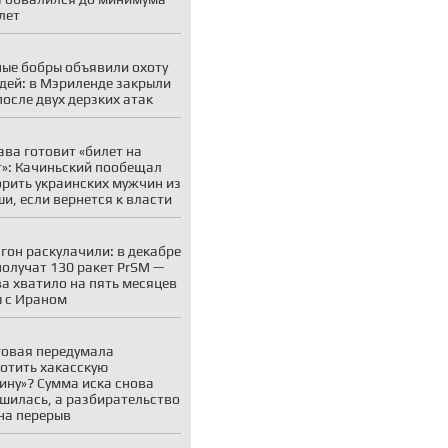
 лет
ые бобры объявили охоту
дей: в Мэриленде закрыли
после двух дерзких атак
ва готовит «билет на
»: Качиньский пообещал
рить украинских мужчин из
и, если вернется к власти
гон раскулачили: в декабре
олучат 130 ракет PrSM —
ва хватило на пять месяцев
 с Ираном
овая передумала
отить хакасскую
ину»? Сумма иска снова
шилась, а разбирательство
на перерыв