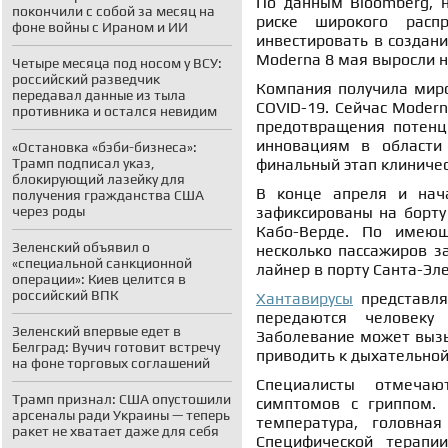
По данным Bloomberg, н
покончили с собой за месяц на
риске широкого распр
фоне войны с Ираном и ИИ
инвестировать в создан
Moderna 8 мая выросли н
Четыре месяца под носом у ВСУ:
российский разведчик
Компания получила миро
передавал данные из тыла
COVID-19. Сейчас Moder
противника и остался невидим
предотвращения потенц
инновациям в области
«Остановка «бэби-бизнеса»:
Трамп подписал указ,
финальный этап клиничес
блокирующий лазейку для
В конце апреля и нач
получения гражданства США
через роды
зафиксированы на борту
Кабо-Верде. По имеющ
Зеленский объявил о
несколько пассажиров з
«специальной санкционной
лайнер в порту Санта-Эл
операции»: Киев целится в
российский ВПК
Хантавирусы
представля
передаются человеку
Зеленский впервые едет в
Заболевание может вызы
Белград: Вучич готовит встречу
приводить к дыхательной
на фоне торговых соглашений
Специалисты отмечаю
Трамп признал: США опустошили
симптомов с гриппом. 
арсеналы ради Украины — теперь
температура, головна
ракет не хватает даже для себя
Специфической терапи