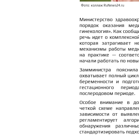
Фото: коллаж RuNews24.ru
Министерство здравоох
порядок оказания мед
гинекология». Как сообщ
речь идет о комплексно
которая затрагивает н
механизмы работы меди
на практике — соответс
начали работать по нов
Замминистра поясни
охватывает полный цикл
беременности и подгот
гестационного пери
послеродовом периоде.
Особое внимание в до
четкой схеме направле
зависимости от выявле
регламентирует алго
обнаружения различны
стандартизировать подхо