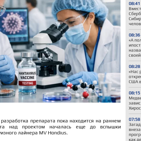
08:41
Вмест
Сберб
Сибир
челов
08:36
«А по
ипост
назва
своей
08:28
«Нас 
откре
США в
08:15
Медве
завис
Хиро
07:58
 разработка препарата пока находится на раннем
Загад
ота над проектом началась еще до вспышки
внеза
уизного лайнера MV Hondius.
прогр
как д