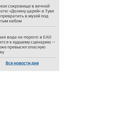
кое сокровище в вечной
оте: «Долину царей» в Туве
 превратить в музей под
тым небом
ая вода на пороге: в ЕАО
ятся к худшему сценарию —
уже превысил опасную
ку
Все новости дня