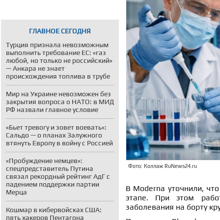
ГЛАВНОЕ СЕГОДНЯ
Турция признала невозможным
выполнить требование ЕС: «газ
любой, но только не российский»
— Анкара не знает
происхождения топлива в трубе
Мир на Украине невозможен без
закрытия вопроса о НАТО: в МИД
РФ назвали главное условие
«Бьет тревогу и зовет воевать»:
Сальдо — о планах Залужного
втянуть Европу в войну с Россией
«Пробуждение немцев»:
Фото: Коллаж RuNews24.ru
спецпредставитель Путина
связал рекордный рейтинг АдГ с
падением поддержки партии
В Moderna уточнили, что
Мерца
этапе. При этом раб
заболевания на борту кр
Кошмар в кибервойсках США:
пять хакеров Пентагона