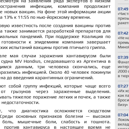
есмотря на заявления ряда экспертов о низком
остранения инфекции, компания продолжает
07:49
ие новых вакцин. На фоне этой информации акции
«Чист
а 13% к 11:55 по нью-йоркскому времени.
призы
ракет
вую известность после создания вакцины против
na также занимается разработкой препаратов для
07:42
иальных пандемий. При поддержке Коалиция по
«Не н
 готовности к эпидемиям компания завершает
премь
Миноб
ких испытаний вакцины против птичьего гриппа.
але мая случаи заражения хантавирусом были
07:39
 судна MV Hondius, следовавшего из Аргентина в
Фанат
имся данным, три человека скончались, еще
интер
2000 
аразились инфекцией. Около 40 человек покинули
в тюр
ена до введения карантинных ограничений.
ют собой группу инфекций, которые чаще всего
07:27
«Их х
 от грызунов через зараженные выделения.
как п
вать тяжелое поражение легких и почек, а также
броси
 недостаточности.
бизу»
т, что диагностика осложняется сходством
07:04
Среди основных признаков болезни — высокая
Локом
я боль, мышечные боли, слабость и тошнота.
вклад
и против хантавируса в настоящее время не
союза