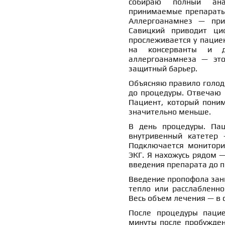
собираю полный анам
принимаемые препараты,
Аллергоанамнез — при
Савицкий приводит ци
прослеживается у пациен
на консерванты и д
аллергоанамнеза — эт
защитный барьер.
Объясняю правило голодно
до процедуры. Отвечаю н
Пациент, который поним
значительно меньше.
В день процедуры. Пац
внутривенный катетер 
Подключается мониторин
ЭКГ. Я нахожусь рядом —
введения препарата до 
Введение пропофола зани
тепло или расслабленно
Весь объем лечения — в 
После процедуры пацие
минуты после пробужде