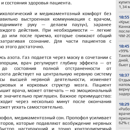
купит
 и состояния здоровья пациента.
1,34 
ихологический и медикаментозный комфорт без
18:55
равильно выстроенная коммуникация с врачом,
«Крыс
«поднимите руку — делаем паузу»), заранее
Канна
аждого действия. При необходимости — легкие
после
 до или после приема, которые снижают общий
ЧМ-2
 затрагивая сознание. Для части пациентов с
18:45
ю этого достаточно.
«99% 
Таила
сь азота. Газ подается через маску в сочетании с
дней,
опорции, врач регулирует глубину эффекта — от
бьют 
 до состояния полной отстраненности от
азота действует на центральную нервную систему
18:37
сы высшей нервной деятельности, изменяет
Отдых
напом
орковых и корковых структур мозга. Пациент
верну
слышит врача, может отвечать — но эмоциональный
задер
е значительно приглушен. Важное преимущество:
ходит через несколько минут после окончания
18:29
ожет уехать самостоятельно.
«Рабо
враче
пофол, медикаментозный сон. Пропофол усиливает
призн
62% с
пторов, которые подавляют возбуждение нервных
 быстро наступающий и точно контролируемый