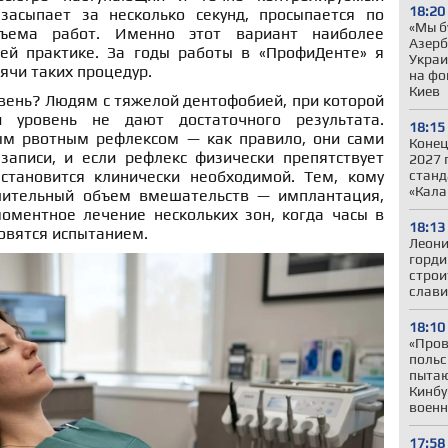
18:20
засыпает за несколько секунд, просыпается по
«Мы б
бъема работ. Именно этот вариант наиболее
Азер
ей практике. За годы работы в «ПрофиДенте» я
Украи
ячи таких процедур.
на фо
Киев
вень? Людям с тяжелой дентофобией, при которой
 уровень не дают достаточного результата.
18:15
м рвотным рефлексом — как правило, они сами
Конец
аписи, и если рефлекс физически препятствует
2027 
станд
становится клинически необходимой. Тем, кому
«Кала
лительный объем вмешательств — имплантация,
моментное лечение нескольких зон, когда часы в
18:13
новятся испытанием.
Леони
горди
строи
слави
18:10
«Пров
польс
пытаю
Кинбу
военн
17:58