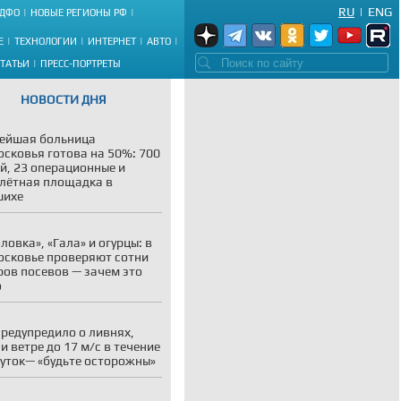
RU
|
ENG
ДФО
НОВЫЕ РЕГИОНЫ РФ
Е
ТЕХНОЛОГИИ
ИНТЕРНЕТ
АВТО
СТАТЬИ
ПРЕСС-ПОРТРЕТЫ
НОВОСТИ ДНЯ
ейшая больница
сковья готова на 50%: 700
й, 23 операционные и
лётная площадка в
шихе
ловка», «Гала» и огурцы: в
сковье проверяют сотни
ров посевов — зачем это
о
редупредило о ливнях,
 и ветре до 17 м/с в течение
суток— «будьте осторожны»