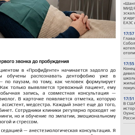
«Шант
МИД Р
эскал
усиде
ЕАЭС 
17:57
Глава
Собол
котел
отопи
ервого звонка до пробуждения
17:55
Конец
циентом в «ПрофиДенте» начинается задолго до
девел
ры обучены распознавать дентофобию уже в
школы
 по паузам, по тому, как человек формулирует
жильё
 Как только выявляется тревожный пациент, ему
покуп
 обычная запись, а совместная консультация —
зиолог. В карточке появляется отметка, которую
17:51
В США
 ассистент, медсестра. Каждый знает еще до того,
истор
бинет. Сотрудники клиники регулярно проходят не
Оуэнс
инги, но и обучение по эмпатии, эмоциональному
Росси
вогой и стрессом.
седацией — анестезиологическая консультация. Я