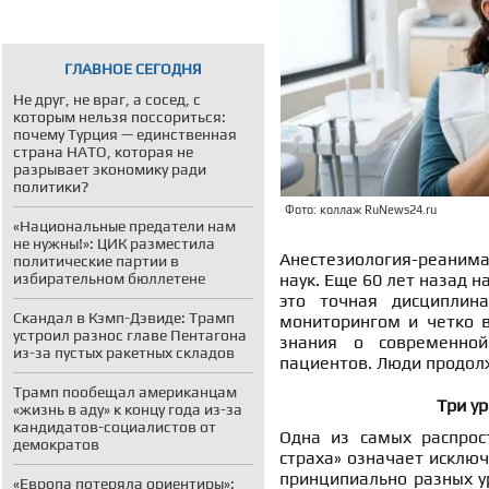
ГЛАВНОЕ СЕГОДНЯ
Не друг, не враг, а сосед, с
которым нельзя поссориться:
почему Турция — единственная
страна НАТО, которая не
разрывает экономику ради
политики?
Фото: коллаж RuNews24.ru
«Национальные предатели нам
не нужны!»: ЦИК разместила
Анестезиология-реаним
политические партии в
избирательном бюллетене
наук. Еще 60 лет назад 
это точная дисциплин
Скандал в Кэмп-Дэвиде: Трамп
мониторингом и четко 
устроил разнос главе Пентагона
знания о современной
из-за пустых ракетных складов
пациентов. Люди продолж
Трамп пообещал американцам
Три ур
«жизнь в аду» к концу года из-за
кандидатов-социалистов от
Одна из самых распрос
демократов
страха» означает исключ
принципиально разных у
«Европа потеряла ориентиры»: