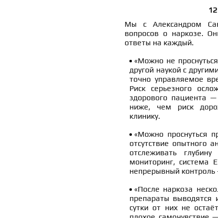
12
Мы с Александром Сав
вопросов о наркозе. О
ответы на каждый.
«Можно не проснуться»
другой наукой с други
точно управляемое вр
Риск серьезного осло
здорового пациента —
ниже, чем риск доро
клинику.
«Можно проснуться п
отсутствие опытного 
отслеживать глубину
мониторинг, система E
непрерывный контроль 
«После наркоза неско
препараты выводятся и
сутки от них не остаё
плохое самочувствие 