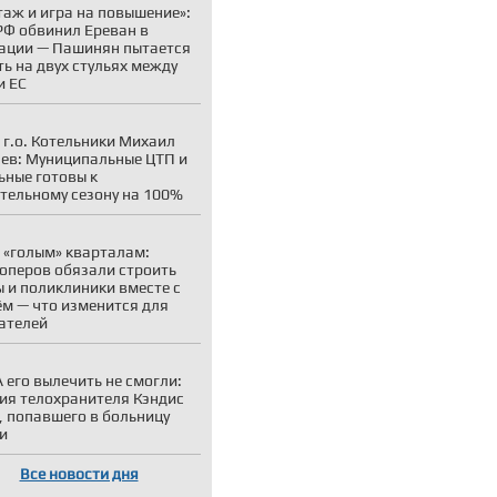
аж и игра на повышение»:
Ф обвинил Ереван в
ации — Пашинян пытается
ть на двух стульях между
и ЕС
 г.о. Котельники Михаил
ев: Муниципальные ЦТП и
ьные готовы к
тельному сезону на 100%
 «голым» кварталам:
оперов обязали строить
 и поликлиники вместе с
м — что изменится для
ателей
 его вылечить не смогли:
ия телохранителя Кэндис
, попавшего в больницу
и
Все новости дня