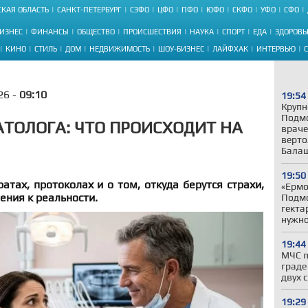
КАЯ ОБЛАСТЬ
САНКТ-ПЕТЕРБУРГ
СЗФО
ЦФО
ПФО
ЮФО
СКФО
УФО
СФО
ИЗНЕС
ФИНАНСЫ
ОБЩЕСТВО
ПРОИСШЕСТВИЯ
НАУКА
СПОРТ
ЕДА
ЗДОРОВЬ
КИНО
СТИЛЬ
ДОМ
НЕДВИЖИМОСТЬ
ШОУ-БИЗНЕС
ЛАЙФХАК
ИНТЕРВЬЮ
26 -
09:10
19:54
Крупн
Подмо
АТОЛОГА: ЧТО ПРОИСХОДИТ НА
враче
верто
Бала
19:50
атах, протоколах и о том, откуда берутся страхи,
«Ермо
ения к реальности.
Подмо
гекта
нужн
19:44
МЧС п
граде
двух 
19:29