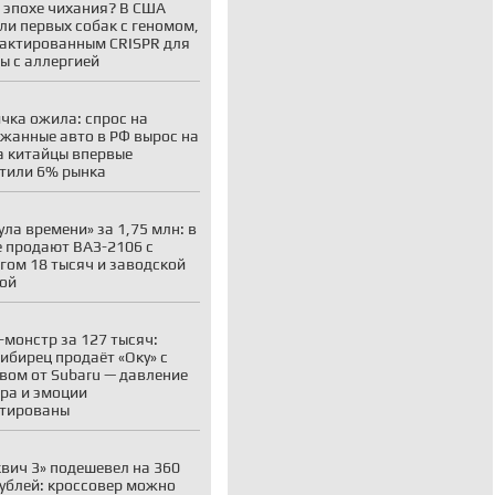
 эпохе чихания? В США
ли первых собак с геномом,
актированным CRISPR для
ы с аллергией
чка ожила: спрос на
жанные авто в РФ вырос на
а китайцы впервые
тили 6% рынка
ула времени» за 1,75 млн: в
 продают ВАЗ-2106 с
гом 18 тысяч и заводской
ой
-монстр за 127 тысяч:
ибирец продаёт «Оку» с
вом от Subaru — давление
ара и эмоции
нтированы
вич 3» подешевел на 360
рублей: кроссовер можно