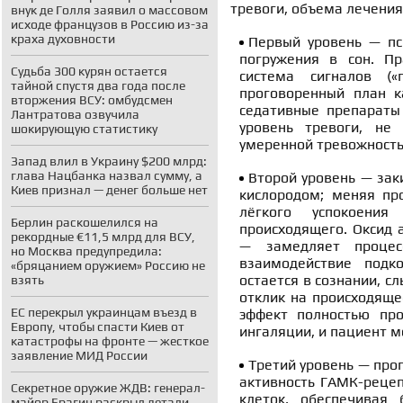
тревоги, объема лечения
внук де Голля заявил о массовом
исходе французов в Россию из-за
краха духовности
Первый уровень — пс
погружения в сон. П
Судьба 300 курян остается
система сигналов (
тайной спустя два года после
проговоренный план к
вторжения ВСУ: омбудсмен
седативные препараты
Лантратова озвучила
уровень тревоги, не
шокирующую статистику
умеренной тревожность
Запад влил в Украину $200 млрд:
глава Нацбанка назвал сумму, а
Второй уровень — заки
Киев признал — денег больше нет
кислородом; меняя пр
лёгкого успокоения
Берлин раскошелился на
происходящего. Оксид 
рекордные €11,5 млрд для ВСУ,
— замедляет процес
но Москва предупредила:
взаимодействие подк
«бряцанием оружием» Россию не
остается в сознании, 
взять
отклик на происходяще
ЕС перекрыл украинцам въезд в
эффект полностью про
Европу, чтобы спасти Киев от
ингаляции, и пациент м
катастрофы на фронте — жесткое
заявление МИД России
Третий уровень — про
активность ГАМК-реце
Секретное оружие ЖДВ: генерал-
клеток, обеспечивая
майор Брагин раскрыл детали