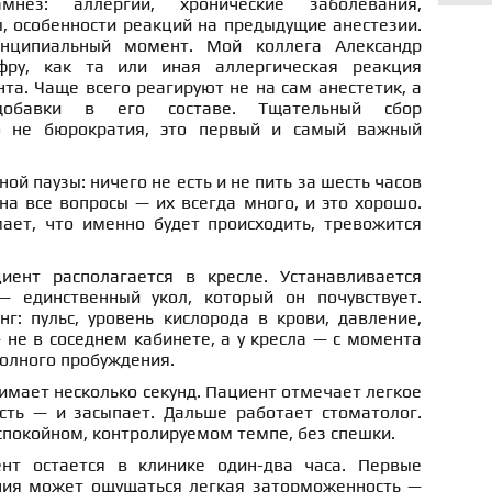
нез: аллергии, хронические заболевания,
 особенности реакций на предыдущие анестезии.
нципиальный момент. Мой коллега Александр
фру, как та или иная аллергическая реакция
та. Чаще всего реагируют не на сам анестетик, а
обавки в его составе. Тщательный сбор
о не бюрократия, это первый и самый важный
й паузы: ничего не есть и не пить за шесть часов
а все вопросы — их всегда много, и это хорошо.
ает, что именно будет происходить, тревожится
иент располагается в кресле. Устанавливается
— единственный укол, который он почувствует.
г: пульс, уровень кислорода в крови, давление,
 не в соседнем кабинете, а у кресла — с момента
полного пробуждения.
мает несколько секунд. Пациент отмечает легкое
сть — и засыпает. Дальше работает стоматолог.
спокойном, контролируемом темпе, без спешки.
нт остается в клинике один-два часа. Первые
ния может ощущаться легкая заторможенность —