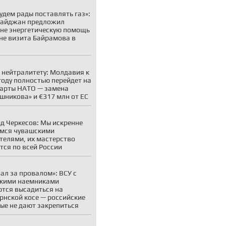
удем рады поставлять газ»:
байджан предложил
не энергетическую помощь
не визита Байрамова в
 нейтралитету: Молдавия к
году полностью перейдет на
арты НАТО — замена
шникова» и €317 млн от ЕС
д Черкесов: Мы искренне
мся чувашскими
телями, их мастерство
тся по всей России
ал за провалом»: ВСУ с
кими наемниками
тся высадиться на
рнской косе — российские
ые не дают закрепиться