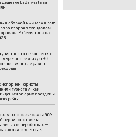
ь дешевле Lada Vesta за
млн
а» в сборной и €2 млн в год:
варо взорвал скандалом
 провала Узбекистана на
026
туристов это не коснется»:
нд урезает безвиз до 30
 но россияне всё равно
рекорды
 испорчен: юристы
нили туристам, как
ть деньги за срыв поездки и
жку рейса
таем на износ»: почти 90%
й первичного звена
ались в переработках —
пасаются только так