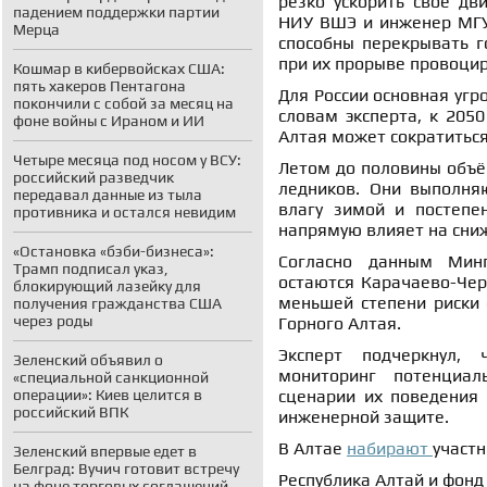
резко ускорить своё дв
падением поддержки партии
НИУ ВШЭ и инженер МГУ 
Мерца
способны перекрывать г
при их прорыве провоцир
Кошмар в кибервойсках США:
пять хакеров Пентагона
Для России основная угр
покончили с собой за месяц на
словам эксперта, к 2050
фоне войны с Ираном и ИИ
Алтая может сократиться
Четыре месяца под носом у ВСУ:
Летом до половины объём
российский разведчик
ледников. Они выполня
передавал данные из тыла
влагу зимой и постепе
противника и остался невидим
напрямую влияет на сни
«Остановка «бэби-бизнеса»:
Согласно данным Мин
Трамп подписал указ,
остаются Карачаево-Чер
блокирующий лазейку для
меньшей степени риски 
получения гражданства США
через роды
Горного Алтая.
Эксперт подчеркнул,
Зеленский объявил о
мониторинг потенциал
«специальной санкционной
операции»: Киев целится в
сценарии их поведения 
российский ВПК
инженерной защите.
В Алтае
набирают
участн
Зеленский впервые едет в
Белград: Вучич готовит встречу
Республика Алтай и фонд
на фоне торговых соглашений