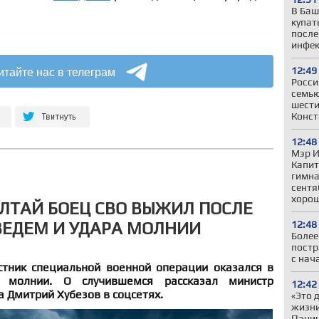
В Баш
купат
после
инфе
итайте нас в телеграм
12:49
Росси
семью
шести
Конст
12:48
Мэр И
Капит
гимна
сентя
хорош
АЛТАЙ БОЕЦ СВО ВЫЖИЛ ПОСЛЕ
ВЕДЕМ И УДАРА МОЛНИИ
12:48
Более
постр
с нач
стник специальной военной операции оказался в
 молнии. О случившемся рассказал министр
12:42
 Дмитрий Хубезов в соцсетях.
«Это 
жизни
Панин