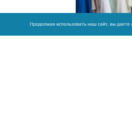
Продолжая использовать наш сайт, вы даете 
Фото: коллаж RuNews24.ru
По информации министер
к участию приглашаютс
предпринимательскую д
собственного проекта.
По итогам конкурсного о
покрывающие стоимос
участницы составляет 
программы слушател
квалификации.
Подать заявку могут со