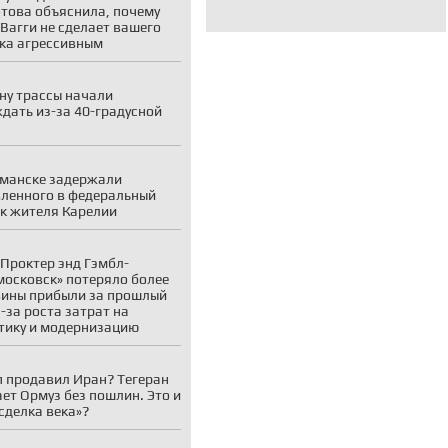
това объяснила, почему
 Вагги не сделает вашего
ка агрессивным
ну трассы начали
дать из-за 40-градусной
манске задержали
ленного в федеральный
к жителя Карелии
Проктер энд Гэмбл-
осковск» потеряло более
ины прибыли за прошлый
з-за роста затрат на
тику и модернизацию
 продавил Иран? Тегеран
ает Ормуз без пошлин. Это и
«сделка века»?