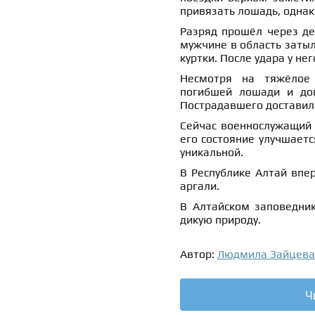
привязать лошадь, однак
Разряд прошёл через де
мужчине в область затыл
куртки. После удара у не
Несмотря на тяжёлое 
погибшей лошади и доп
Пострадавшего доставили
Сейчас военнослужащий 
его состояние улучшает
уникальной.
В Республике Алтай вп
аргали.
В Алтайском заповедни
дикую природу.
Автор:
Людмила Зайцева
Ч