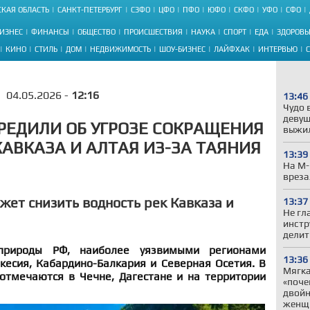
КАЯ ОБЛАСТЬ
САНКТ-ПЕТЕРБУРГ
СЗФО
ЦФО
ПФО
ЮФО
СКФО
УФО
СФО
ИЗНЕС
ФИНАНСЫ
ОБЩЕСТВО
ПРОИСШЕСТВИЯ
НАУКА
СПОРТ
ЕДА
ЗДОРОВЬ
КИНО
СТИЛЬ
ДОМ
НЕДВИЖИМОСТЬ
ШОУ-БИЗНЕС
ЛАЙФХАК
ИНТЕРВЬЮ
04.05.2026 -
12:16
13:46
Чудо 
девуш
РЕДИЛИ ОБ УГРОЗЕ СОКРАЩЕНИЯ
выжил
КАВКАЗА И АЛТАЯ ИЗ-ЗА ТАЯНИЯ
13:39
На М-
вреза
жет снизить водность рек Кавказа и
13:37
Не гл
инстр
делит
природы РФ, наиболее уязвимыми регионами
13:36
кесия, Кабардино-Балкария и Северная Осетия. В
Мягка
отмечаются в Чечне, Дагестане и на территории
«поче
двойн
женщи