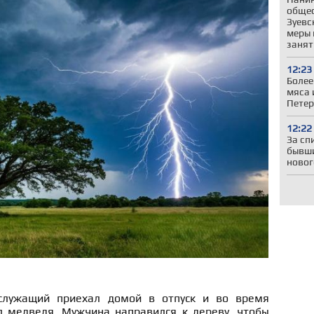
общес
Зуевс
меры 
занят
12:23
Более
мяса 
Петер
12:22
За сп
бывши
новог
служащий приехал домой в отпуск и во время
 медведя. Мужчина направился к дереву, чтобы