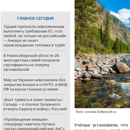
ГЛАВНОЕ СЕГОДНЯ
Турция признала невозможным
выполнить требование ЕС: «газ
любой, но только не российский»
— Анкара не знает
происхождения топлива в трубе
В Новосибирской области 28
многодетных семей получили
сертификаты на покупку
автомобилей
Мир на Украине невозможен без
закрытия вопроса о НАТО: в МИД
РФ назвали главное условие
«Бьет тревогу и зовет воевать»:
Сальдо — о планах Залужного
втянуть Европу в войну с Россией
Фото: коллаж RuNews24.ru
«Пробуждение немцев»:
спецпредставитель Путина
Учёные установили, что
связал рекордный рейтинг АдГ с