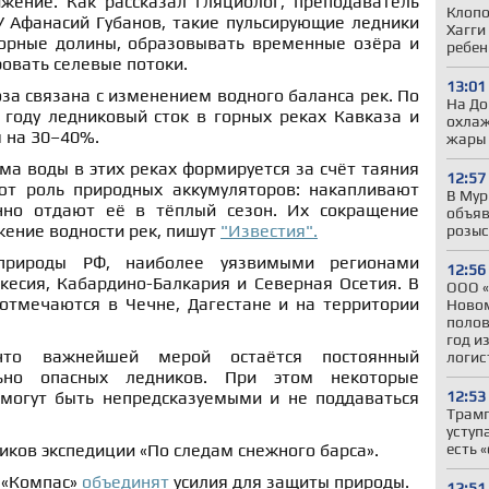
ижение. Как рассказал гляциолог, преподаватель
Клопо
Афанасий Губанов, такие пульсирующие ледники
Хагги
орные долины, образовывать временные озёра и
ребен
овать селевые потоки.
13:01
оза связана с изменением водного баланса рек. По
На До
 году ледниковый сток в горных реках Кавказа и
охлаж
 на 30–40%.
жары
а воды в этих реках формируется за счёт таяния
12:57
ют роль природных аккумуляторов: накапливают
В Мур
нно отдают её в тёплый сезон. Их сокращение
объяв
жение водности рек, пишут
"Известия".
розыс
природы РФ, наиболее уязвимыми регионами
12:56
кесия, Кабардино-Балкария и Северная Осетия. В
ООО «
отмечаются в Чечне, Дагестане и на территории
Новом
полов
год и
 что важнейшей мерой остаётся постоянный
логис
ьно опасных ледников. При этом некоторые
12:53
могут быть непредсказуемыми и не поддаваться
Трамп
уступ
есть 
иков экспедиции «По следам снежного барса».
 «Компас»
объединят
усилия для защиты природы.
12:51