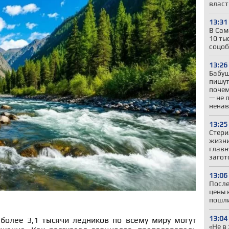
власт
13:31
В Сам
10 ты
соцоб
13:26
Бабуш
пишут
почем
— не 
ненав
13:25
Стери
жизни
главн
загот
13:06
После
цены 
пошли
13:04
 более 3,1 тысячи ледников по всему миру могут
«Не в