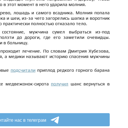
о в этот момент в него ударила молния.
рево, лошадь и самого всадника. Молния попала
ка и шеи, из-за чего загорелись шапка и воротник
го практически полностью отказало тело.
состояние, мужчина сумел выбраться из-под
олзти до дороги, где его заметили очевидцы.
 в больницу.
проходит лечение. По словам Дмитрия Хубезова,
ся, а медики называют историю спасения мужчины
ервые
подсчитали
приплод редкого горного барана
ке медвежонок-сирота
получил
шанс вернуться в
итайте нас в телеграм