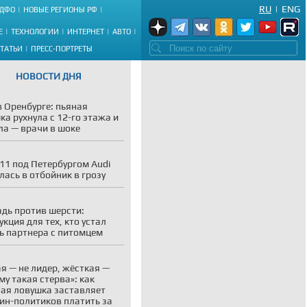
RU
|
ENG
ДФО
НОВЫЕ РЕГИОНЫ РФ
Е
ТЕХНОЛОГИИ
ИНТЕРНЕТ
АВТО
СТАТЬИ
ПРЕСС-ПОРТРЕТЫ
НОВОСТИ ДНЯ
в Оренбурге: пьяная
ка рухнула с 12-го этажа и
а — врачи в шоке
11 под Петербургом Audi
лась в отбойник в грозу
адь против шерсти:
укция для тех, кто устал
ь партнера с питомцем
я — не лидер, жёсткая —
му такая стерва»: как
ая ловушка заставляет
н-политиков платить за