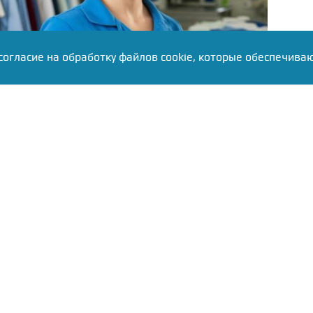
согласие на обработку файлов cookie, которые обеспечива
ства экономического развития Республики Алтай,
я женщины старше 18 лет, которые уже ведут
еятельность или находятся на этапе развития
тбора победительницы получат гранты, полностью
ть обучения. Размер поддержки для одной
120 тыс. рублей. После успешного завершения
ям выдадут удостоверение о повышении
бственницы бизнеса, руководители организаций,