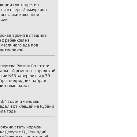
кирии суд запретил
ься в озере Ильмурзино
 вспышки кишечной
кции
йская армия вытащила
 с ребенком из
месячного ада под
антиновкой
ркутска Руслан Болотов:
альный ремонт в городской
зии №3 завершится к 30
бря, подрядчик набрал
ий темп работ
 3,4 тысячи человек
адали от клещей на Кубани
ала года
должно стать нормой
»: Депутат ГД Геннадий
 обсудил со спортивной