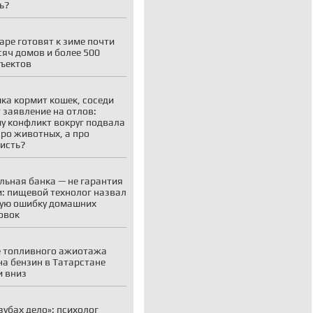
ь?
аре готовят к зиме почти
сяч домов и более 500
ъектов
ка кормит кошек, соседи
 заявление на отлов:
у конфликт вокруг подвала
про животных, а про
исть?
льная банка — не гарантия
: пищевой технолог назвал
ую ошибку домашних
овок
 топливного ажиотажа
на бензин в Татарстане
 вниз
 зубах дело»: психолог