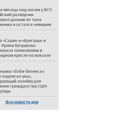
е месяца под носом у ВСУ:
йский разведчик
авал данные из тыла
вника и остался невидим
а «Саши» и «Бригады» в
: Ирина Безрукова
овала появлением в
идном кресле на вокзале
новка «бэби-бизнеса»:
 подписал указ,
рующий лазейку для
ения гражданства США
 роды
Все новости дня