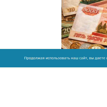
Продолжая использовать наш сайт, вы даете 
Фото: коллаж RuNews24.ru
По словам управляющ
Республике Калмыкия Юж
региона по-прежнему п
вкладах, несмотря на п
изменением ключевой ст