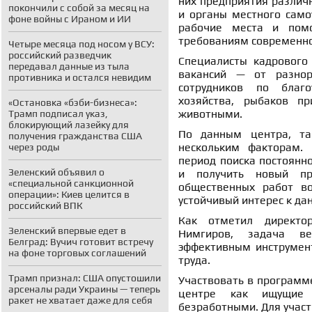
них предприятия различ
покончили с собой за месяц на
и органы местного само
фоне войны с Ираном и ИИ
рабочие места и помо
требованиям современно
Четыре месяца под носом у ВСУ:
российский разведчик
Специалисты кадрового
передавал данные из тыла
вакансий — от разнор
противника и остался невидим
сотрудников по благо
хозяйства, рыбаков п
«Остановка «бэби-бизнеса»:
животными.
Трамп подписал указ,
блокирующий лазейку для
По данным центра, та
получения гражданства США
нескольким факторам. 
через роды
период поиска постоянн
Зеленский объявил о
и получить новый пр
«специальной санкционной
общественных работ во
операции»: Киев целится в
устойчивый интерес к да
российский ВПК
Как отметил директор
Зеленский впервые едет в
Нимгиров, задача в
Белград: Вучич готовит встречу
эффективным инструмент
на фоне торговых соглашений
труда.
Трамп признал: США опустошили
Участвовать в программе
арсеналы ради Украины — теперь
центре как ищущие 
ракет не хватает даже для себя
безработными. Для учас