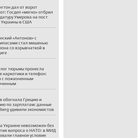
гтон дал от ворот
от: Госдеп «мягко» отбрил
датуру Умерова на пост
 Украины в США
нский «Антонов» с
ипасами стал мишенью
рона со взрывчаткой в
иге
лог тюрьмы пронесла
е наркотики и телефон:
 с пожизненным
юченным
я обогнала Грецию и
ию по зарплатам: данные
berg удивили экономистов
а Украине невозможен без
тия вопроса о НАТО: в МИД
звали главное условие