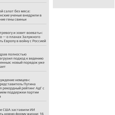
й салат без мяса:
нские ученые внедрили в
ние гены свиньи
 тревогу и зовет воевать»:
о — о планах Залужного
ть Европу в войну с Россией
драв полностью
агрузил подход к ведению
енных: новый порядок уже
ает
уждение немцев»:
редставитель Путина
л рекордный рейтинг АдГ с
ием поддержки партии
а
е США заставили ИИ
ть новую форму жизни: 16