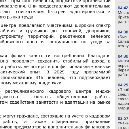
ных форм собственности, бюджетные организации
управления. Они предоставляют дополнительные
04:42
гают соискателям быстрее адаптироваться к
Мясно
го рынка труда.
брита
расте
 центра предлагают участникам широкий спектр
абочих и грузчиков до сторожей, дворников,
04:38
устройству территорий, работников зеленого
«Бьет
Сальд
рибрежного лова и специалистов по уходу за
втяну
кая форма занятости востребована благодаря
04:30
Она позволяет сохранить стабильный доход в
Минз
перез
ой работы, не потерять профессиональные навыки
берем
актический опыт. В 2025 году программой
работ
спользовались 416 человек, что подтверждает
нному механизму поддержки.
04:25
«Проб
 республиканского кадрового центра Инджи
спецп
едомства — сделать общественные работы
связа
ом содействия занятости и адаптации на рынке
паден
Мерц
 могут граждане, состоящие на учете в кадровом
03:57
работу, а также официально признанные
Учены
тников предусмотрена дополнительная финансовая
созда