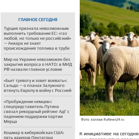
ГЛАВНОЕ СЕГОДНЯ
Турция признала невозможным
выполнить требование ЕС: «газ
любой, но только не российский»
— Анкара не знает
происхождения топлива в трубе
Мир на Украине невозможен без
закрытия вопроса о НАТО: в МИД
РФ назвали главное условие
«Бьет тревогу и зовет воевать»:
Сальдо — о планах Залужного
втянуть Европу в войну с Россией
«Пробуждение немцев»:
спецпредставитель Путина
связал рекордный рейтинг АдГ с
падением поддержки партии
Фото: коллаж RuNews24.ru
Мерца
Кошмар в кибервойсках США:
К инициативе на сегодня
пять хакеров Пентагона