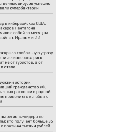
ственных вирусов успешно
вали супербактерии
р в кибервойсках США:
хакеров Пентагона
чили с собой за месяц на
войны с Ираном и ИИ
аскрыла глобальную угрозу
зни легионеров»: риск
ит не от туристов, а от
 в отеле
узский историк,
ивший гражданство РФ,
ыл, как раскопки в родной
не привели его к любви к
и
ны регионы-лидеры по
ям: кто получает больше 35
 и почти 44 тысячи рублей