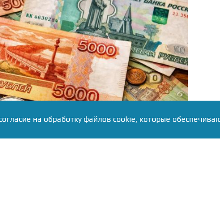
согласие на обработку файлов cookie, которые обеспечива
его Отделением — Национальным банком по
ного ГУ Банка России Аслана Медалиева, жители
редпочитают хранить средства на банковских
остепенное снижение процентных ставок вслед за
авки.