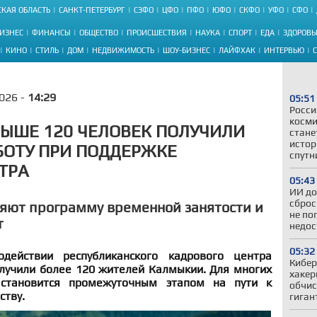
КАЯ ОБЛАСТЬ
САНКТ-ПЕТЕРБУРГ
СЗФО
ЦФО
ПФО
ЮФО
СКФО
УФО
СФО
ИЗНЕС
ФИНАНСЫ
ОБЩЕСТВО
ПРОИСШЕСТВИЯ
НАУКА
СПОРТ
ЕДА
ЗДОРОВЬ
КИНО
СТИЛЬ
ДОМ
НЕДВИЖИМОСТЬ
ШОУ-БИЗНЕС
ЛАЙФХАК
ИНТЕРВЬЮ
026 -
14:29
05:51
Росси
косми
ЫШЕ 120 ЧЕЛОВЕК ПОЛУЧИЛИ
стане
истор
ОТУ ПРИ ПОДДЕРЖКЕ
спутн
ТРА
05:43
ИИ до
сброс
яют программу временной занятости и
не по
т
недос
05:32
действии республиканского кадрового центра
Кибер
лучили более 120 жителей Калмыкии. Для многих
хакер
 становится промежуточным этапом на пути к
обчис
ству.
гиган