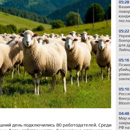
05:28
Вашин
повор
канди
посла
05:22
Украи
боепр
для д
Лейпц
05:16
Психо
убийц
роман
закл
05:10
Росси
Венгр
Bloom
04:48
Мир н
закры
шний день подключились 80 работодателей. Среди
РФ на