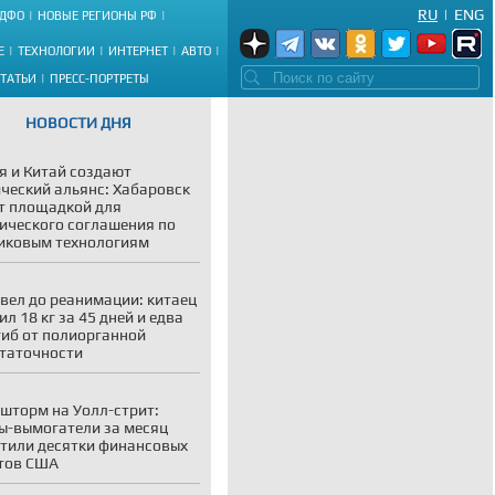
RU
|
ENG
ДФО
НОВЫЕ РЕГИОНЫ РФ
Е
ТЕХНОЛОГИИ
ИНТЕРНЕТ
АВТО
СТАТЬИ
ПРЕСС-ПОРТРЕТЫ
НОВОСТИ ДНЯ
я и Китай создают
ческий альянс: Хабаровск
т площадкой для
ического соглашения по
иковым технологиям
вел до реанимации: китаец
ил 18 кг за 45 дней и едва
гиб от полиорганной
таточности
шторм на Уолл-стрит:
ы-вымогатели за месяц
тили десятки финансовых
тов США