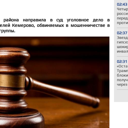
02:43
Четыр
росси
перед
о района направила в суд уголовное дело в
проти
елей Кемерово, обвиняемых в мошенничестве в
группы.
02:37
Звезд
гипсе
шокир
инвал
02:31
«Оста
Трамп
блоки
получ
через