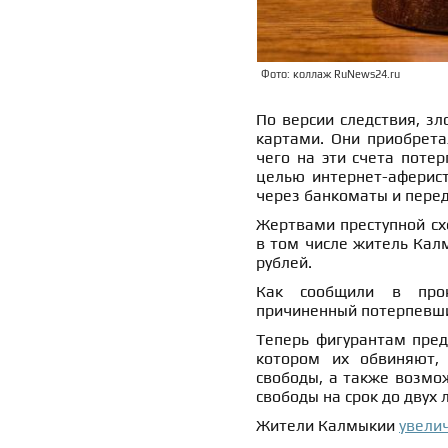
Фото: коллаж RuNews24.ru
По версии следствия, з
картами. Они приобрета
чего на эти счета поте
целью интернет-аферист
через банкоматы и пере
Жертвами преступной схе
в том числе житель Кал
рублей.
Как сообщили в прок
причиненный потерпевш
Теперь фигурантам предс
котором их обвиняют,
свободы, а также возмо
свободы на срок до двух л
Жители Калмыкии
увели