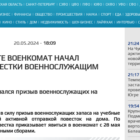
КАЯ ОБЛАСТЬ
САНКТ-ПЕТЕРБУРГ
СЗФО
ЦФО
ПФО
ЮФО
СКФО
УФО
СФО
ИЗНЕС
ФИНАНСЫ
ОБЩЕСТВО
ПРОИСШЕСТВИЯ
НАУКА
СПОРТ
ЕДА
ЗДОРОВЬ
КИНО
СТИЛЬ
ДОМ
НЕДВИЖИМОСТЬ
ШОУ-БИЗНЕС
ЛАЙФХАК
ИНТЕРВЬЮ
20.05.2024 -
18:09
21:24
На Чу
аркти
ГЕ ВОЕНКОМАТ НАЧАЛ
новой
терри
ВЕСТКИ ВОЕННОСЛУЖАЩИМ
21:17
Темпе
заста
прове
чался призыв военнослужащих на
Югре
19:54
Крупн
 в силу призыв военнослужащих запаса на учебные
Подмо
й активной отправкой повесток на дома. По
враче
вестка приказывает явиться в военкомат с 28 мая
верто
ебными сборами.
Бала