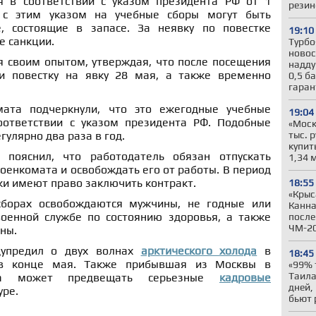
я в соответствии с указом президента РФ от 1
резин
 с этим указом на учебные сборы могут быть
, состоящие в запасе. За неявку по повестке
19:10
 санкции.
Турбо
новос
я своим опытом, утверждая, что после посещения
надду
и повестку на явку 28 мая, а также временно
0,5 б
гара
мата подчеркнули, что это ежегодные учебные
19:04
оответствии с указом президента РФ. Подобные
«Моск
тыс. 
гулярно два раза в год.
купит
пояснил, что работодатель обязан отпускать
1,34 
военкомата и освобождать его от работы. В период
ики имеют право заключить контракт.
18:55
«Крыс
сборах освобождаются мужчины, не годные или
Канна
оенной службе по состоянию здоровья, а также
после
ЧМ-2
ны.
дупредил о двух волнах
арктического холода
в
18:45
 в конце мая. Также прибывшая из Москвы в
«99% 
Таила
рка может предвещать серьезные
кадровые
дней,
уре.
бьют 