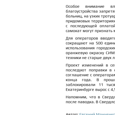
Особое внимание вл
благоустройства запретя
больниц, на узких тротуар
придомовых территориях
с последующей оплато
самокат могут признать 
Для операторов вводят
сокращают на 500 едини
использования городски
оранжевую окраску СИМ,
техники не старше двух 
Проект изменений в се
последуют поправки в 
соглашение с оператора
конца года. В прош
заблокировали 11 тыся
Екатеринбурге вырос с 4,
Напомним, что в Сверд
после паводка. В Сверд
Автор:
Евгений Манченк