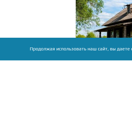
Продолжая использовать наш сайт, вы даете 
Фото: Коллаж RuNews24.ru
Главная задача се
муниципалитетах. Для э
технику из соседних об
Ирбитском, Невьянском и
22 населённых пункта.
Пока идёт восстановле