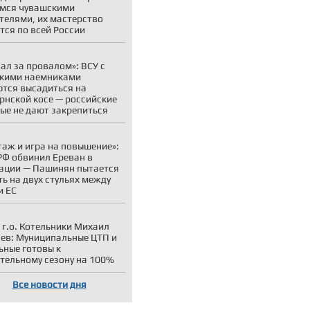
мся чувашскими
телями, их мастерство
тся по всей России
ал за провалом»: ВСУ с
кими наемниками
тся высадиться на
рнской косе — российские
ые не дают закрепиться
аж и игра на повышение»:
Ф обвинил Ереван в
ации — Пашинян пытается
ть на двух стульях между
и ЕС
 г.о. Котельники Михаил
ев: Муниципальные ЦТП и
ьные готовы к
тельному сезону на 100%
Все новости дня