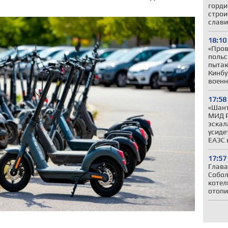
горди
строи
слави
18:10
«Пров
польс
пытаю
Кинбу
военн
17:58
«Шант
МИД Р
эскал
усиде
ЕАЭС 
17:57
Глава
Собол
котел
отопи