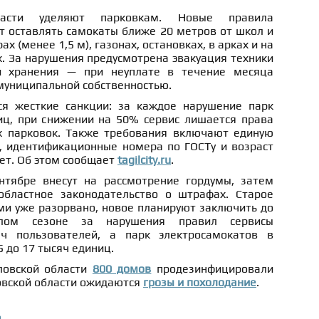
асти уделяют парковкам. Новые правила
т оставлять самокаты ближе 20 метров от школ и
ах (менее 1,5 м), газонах, остановках, в арках и на
. За нарушения предусмотрена эвакуация техники
й хранения — при неуплате в течение месяца
муниципальной собственностью.
ся жесткие санкции: за каждое нарушение парк
ц, при снижении на 50% сервис лишается права
х парковок. Также требования включают единую
 идентификационные номера по ГОСТу и возраст
лет. Об этом сообщает
tagilcity.ru
.
нтябре внесут на рассмотрение гордумы, затем
областное законодательство о штрафах. Старое
ми уже разорвано, новое планируют заключить до
лом сезоне за нарушения правил сервисы
ч пользователей, а парк электросамокатов в
5 до 17 тысяч единиц.
ловской области
800 домов
продезинфицировали
ловской области ожидаются
грозы и похолодание
.
о