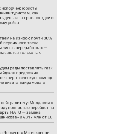
 испорчен: юристы
нили туристам, как
ть деньги за срыв поездки и
жку рейса
таем на износ»: почти 90%
й первичного звена
ались в переработках —
пасаются только так
удем рады поставлять газ»:
байджан предложил
не энергетическую помощь
не визита Байрамова в
 нейтралитету: Молдавия к
году полностью перейдет на
арты НАТО — замена
шникова» и €317 млн от ЕС
д Черкесов: Мы искренне