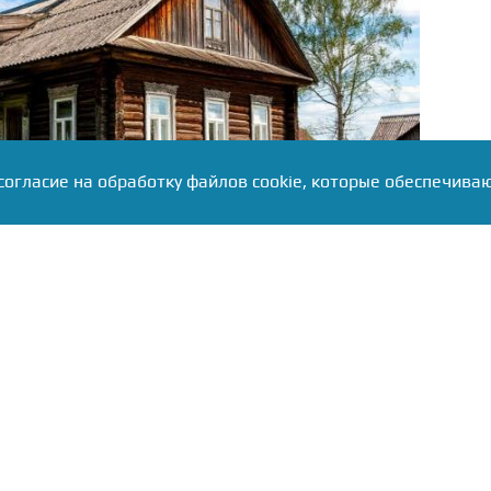
согласие на обработку файлов cookie, которые обеспечива
йчас — просушка жилья в пострадавших
того МЧС перебрасывает в регион дополнительную
ластей. Самая сложная ситуация сохраняется в
 Режевском округах — там вода отрезала от дорог
ние, санитарные врачи развернули масштабную