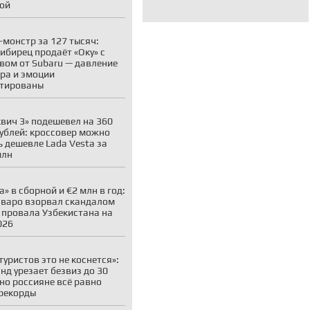
ой
-монстр за 127 тысяч:
ибирец продаёт «Оку» с
вом от Subaru — давление
ара и эмоции
нтированы
вич 3» подешевел на 360
рублей: кроссовер можно
ь дешевле Lada Vesta за
млн
а» в сборной и €2 млн в год:
варо взорвал скандалом
 провала Узбекистана на
026
туристов это не коснется»:
нд урезает безвиз до 30
 но россияне всё равно
рекорды