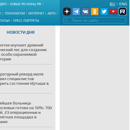
RU
|
ENG
ДФО
НОВЫЕ РЕГИОНЫ РФ
Е
ТЕХНОЛОГИИ
ИНТЕРНЕТ
АВТО
СТАТЬИ
ПРЕСС-ПОРТРЕТЫ
НОВОСТИ ДНЯ
котке изучают древний
ческий лес для создания
 особо охраняемой
тории
ратурный рекорд июля
вил специалистов
рить состояние Иртыша в
ейшая больница
сковья готова на 50%: 700
й, 23 операционные и
лётная площадка в
шихе