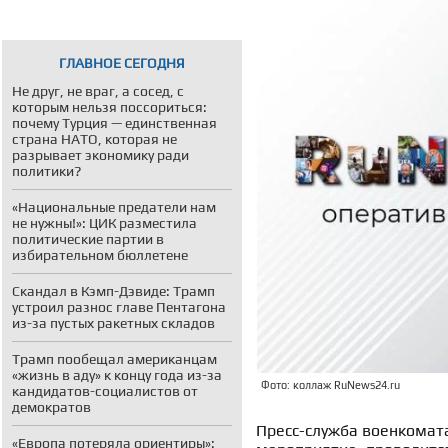
ГЛАВНОЕ СЕГОДНЯ
Не друг, не враг, а сосед, с
которым нельзя поссориться:
почему Турция — единственная
страна НАТО, которая не
разрывает экономику ради
политики?
«Национальные предатели нам
не нужны!»: ЦИК разместила
политические партии в
избирательном бюллетене
Скандал в Кэмп-Дэвиде: Трамп
устроил разнос главе Пентагона
из-за пустых ракетных складов
Трамп пообещал американцам
«жизнь в аду» к концу года из-за
Фото: коллаж RuNews24.ru
кандидатов-социалистов от
демократов
Пресс-служба военкомата
«Европа потеряла ориентиры»: