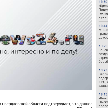
19:50
«Ермо
Подмо
гекта
нужн
19:44
МЧС п
граде
двух 
19:29
Конец
созда
отред
борьб
19:23
Втори
подер
11%, 
захва
19:15
«Капс
Омске
 Свердловской области подтверждает, что данное
пробе