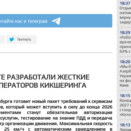
18:37
Отдых
напом
верну
итайте нас в телеграм
задер
18:29
«Рабо
враче
призн
62% с
18:20
«Мы б
Азер
ГЕ РАЗРАБОТАЛИ ЖЕСТКИЕ
Украи
на фо
ПЕРАТОРОВ КИКШЕРИНГА
Киев
18:15
Конец
урга готовит новый пакет требований к сервисам
2027 
в, который может вступить в силу до конца 2026
станд
ментами станут обязательная авторизация
«Кала
суслуги», тестирование на знание ПДД и передача
тр организации движения. Максимальная скорость
18:13
а 25 км/ч с автоматическим замедлением в
Леони