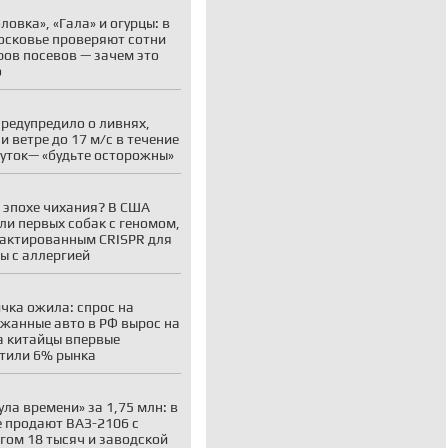
ловка», «Гала» и огурцы: в
сковье проверяют сотни
ров посевов — зачем это
о
редупредило о ливнях,
 и ветре до 17 м/с в течение
суток— «будьте осторожны»
 эпохе чихания? В США
ли первых собак с геномом,
актированным CRISPR для
ы с аллергией
чка ожила: спрос на
жанные авто в РФ вырос на
а китайцы впервые
тили 6% рынка
ула времени» за 1,75 млн: в
 продают ВАЗ-2106 с
гом 18 тысяч и заводской