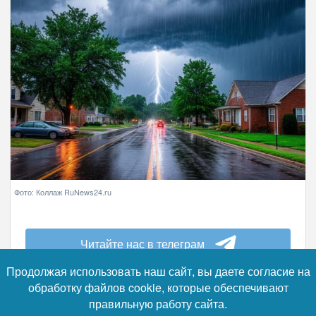
Фото: Коллаж RuNews24.ru
Читайте нас в телеграм
Продолжая использовать наш сайт, вы даете согласие на
По данным метеоролога Алексея Пулина,
обработку файлов cookie, которые обеспечивают
днём и вечером 28 июля возможна не
правильную работу сайта.