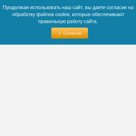
Продолжая использовать наш сайт, вы даете согласие на
обработку файлов cookie, которые обеспечивают
правильную работу сайта.
Фото: Коллаж RuNews24.ru
Согласен
Читайте нас в телеграм
По данным метеоролога Алексея Пулина,
днём и вечером 28 июля возможна не
только отдельные грозы, но и линейная
система гроз — так называемая «линия
шквалов». Наиболее жарко будет на
востоке области: там антициклон
сохранится дольше, и воздух успеет
прогреться до прихода облачности.
В Екатеринбурге сегодня днём ожидается