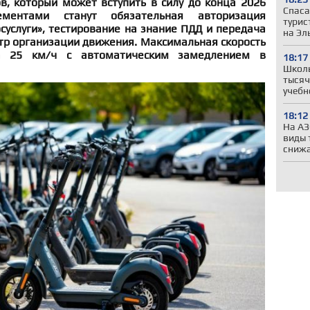
в, который может вступить в силу до конца 2026
Спаса
ментами станут обязательная авторизация
турис
суслуги», тестирование на знание ПДД и передача
на Эл
тр организации движения. Максимальная скорость
а 25 км/ч с автоматическим замедлением в
18:17
Школы
тысяч
учебн
18:12
На АЗ
виды 
сниж