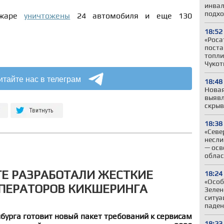
инвал
подхо
ожаре
уничтожены
24 автомобиля и еще 130
18:52
«Роса
поста
топли
Чукот
итайте нас в телеграм
18:48
Новая
выявл
скрыв
18:38
«Севе
несли
— осв
облас
ГЕ РАЗРАБОТАЛИ ЖЕСТКИЕ
18:24
«Особ
ПЕРАТОРОВ КИКШЕРИНГА
Зелен
ситуа
паден
урга готовит новый пакет требований к сервисам
18:23