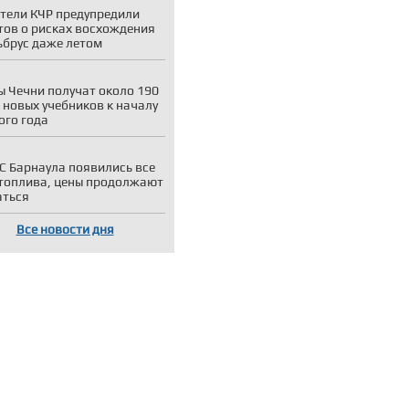
тели КЧР предупредили
тов о рисках восхождения
ьбрус даже летом
 Чечни получат около 190
 новых учебников к началу
ого года
С Барнаула появились все
топлива, цены продолжают
аться
Все новости дня