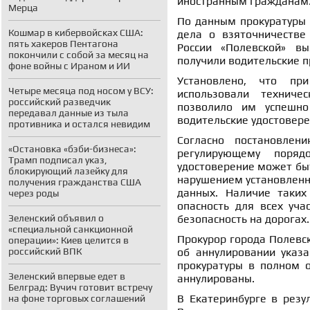
иностранным гражданам
Мерца
По данным прокуратуры 
Кошмар в кибервойсках США:
дела о взяточничестве
пять хакеров Пентагона
России «Полевской» в
покончили с собой за месяц на
получили водительские пр
фоне войны с Ираном и ИИ
Установлено, что пр
Четыре месяца под носом у ВСУ:
использовали техниче
российский разведчик
позволило им успешно
передавал данные из тыла
водительские удостовере
противника и остался невидим
Согласно постановлен
«Остановка «бэби-бизнеса»:
регулирующему поряд
Трамп подписал указ,
удостоверение может быт
блокирующий лазейку для
нарушением установленн
получения гражданства США
данных. Наличие таких
через роды
опасность для всех уч
Зеленский объявил о
безопасность на дорогах.
«специальной санкционной
Прокурор города Полевск
операции»: Киев целится в
российский ВПК
об аннулировании указа
прокуратуры в полном о
Зеленский впервые едет в
аннулированы.
Белград: Вучич готовит встречу
В Екатеринбурге в резу
на фоне торговых соглашений