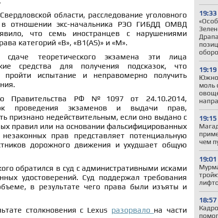
.
19:33
Свердловской области, расследование уголовного
«Особ
 в отношении экс-начальника РЭО ГИБДД ОМВД
Зелен
ыявило, что семь иностранцев с нарушениями
Драпа
ава категорий «В», «B1(AS)» и «М».
позиц
обор
и сдаче теоретического экзамена эти лица
ские средства для получения подсказок, что
19:19
 пройти испытание и неправомерно получить
Южно
ния.
моль 
овоще
ию Правительства РФ №1097 от 24.10.2014,
напр
ок проведения экзаменов и выдачи прав,
ь признано недействительным, если оно выдано с
19:15
ых правил или на основании фальсифицированных
Магад
приме
 незаконных прав представляет потенциальную
чем п
астников дорожного движения и ухудшает общую
19:01
Мурма
ого обратился в суд с административными исками
тройк
нных удостоверений. Суд поддержал требования
лифто
бъеме, в результате чего права были изъяты и
18:57
Кадро
льтате столкновения с Lexus
разорвало
на части
помог