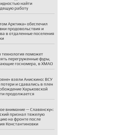
идностью найти
дящую работу
том Арктика» обеспечил
вки продовольствия и
ва в отдаленные поселения
ки
 технология поможет
ять перегруженные фуры,
ающие госномера, в ХМАО
ряне» взяли Анискино: ВСУ
 потери и сдавались в плен
обождение Харьковской
ти продолжается
ое внимание — Славянску»:
ский признал тяжелую
цию на фронте после
ия Константиновки