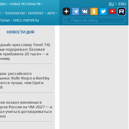
RU
|
ENG
ДФО
НОВЫЕ РЕГИОНЫ РФ
Е
ТЕХНОЛОГИИ
ИНТЕРНЕТ
АВТО
СТАТЬИ
ПРЕСС-ПОРТРЕТЫ
НОВОСТИ ДНЯ
дный» кроссовер Tenet T4L
ые подорожал: базовая
я прибавила 20 тысяч — и
очему
окс российского
ынка: Rolls-Royce и Bentley
ются лучше, чем Opel и
lt
ов назвал виновных в
уске России на ЧМ-2027 — и
ал учиться договариваться
рно