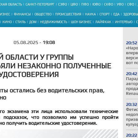
КАЯ ОБЛАСТЬ
САНКТ-ПЕТЕРБУРГ
СЗФО
ЦФО
ПФО
ЮФО
СКФО
УФО
СФО
ИЗНЕС
ФИНАНСЫ
ОБЩЕСТВО
ПРОИСШЕСТВИЯ
НАУКА
СПОРТ
ЕДА
ЗДОРОВЬ
КИНО
СТИЛЬ
ДОМ
НЕДВИЖИМОСТЬ
ШОУ-БИЗНЕС
ЛАЙФХАК
ИНТЕРВЬЮ
05.08.2025 -
19:08
20:52
«Наро
вперв
Й ОБЛАСТИ У ГРУППЫ
верси
вот п
ЪЯЛИ НЕЗАКОННО ПОЛУЧЕННЫЕ
УДОСТОВЕРЕНИЯ
20:42
Парад
автор
прода
ты остались без водительских прав,
Renau
но
20:32
Фетис
го экзамена эти лица использовали технические
недоп
я подсказок, что позволило им успешно пройти
призв
о получить водительские удостоверения.
кулуа
20:22