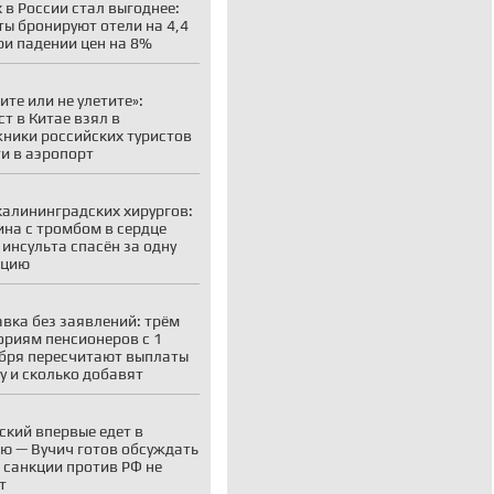
 в России стал выгоднее:
ты бронируют отели на 4,4
ри падении цен на 8%
ите или не улетите»:
ст в Китае взял в
ники российских туристов
ти в аэропорт
калининградских хирургов:
на с тромбом в сердце
 инсульта спасён за одну
ацию
вка без заявлений: трём
ориям пенсионеров с 1
бря пересчитают выплаты
у и сколько добавят
ский впервые едет в
ю — Вучич готов обсуждать
о санкции против РФ не
т