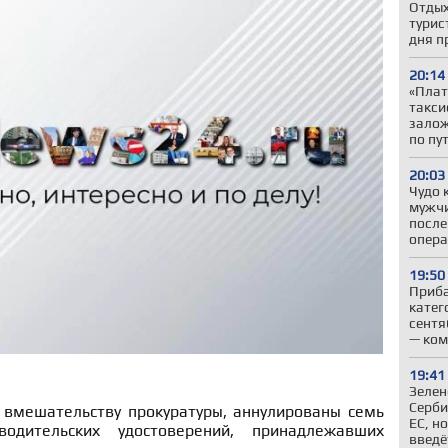
Отдых
турис
дня п
20:14
«Плат
такси
залож
по пу
20:03
Чудо 
мужчи
после
опер
19:50
Приба
катег
сентя
— ком
19:41
Зелен
Серби
 вмешательству прокуратуры, аннулированы семь
ЕС, н
одительских удостоверений, принадлежавших
введё