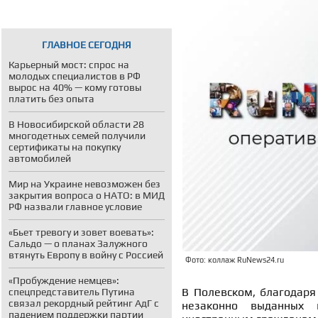
ГЛАВНОЕ СЕГОДНЯ
Карьерный мост: спрос на
молодых специалистов в РФ
вырос на 40% — кому готовы
платить без опыта
В Новосибирской области 28
многодетных семей получили
сертификаты на покупку
автомобилей
Мир на Украине невозможен без
закрытия вопроса о НАТО: в МИД
РФ назвали главное условие
«Бьет тревогу и зовет воевать»:
Сальдо — о планах Залужного
втянуть Европу в войну с Россией
Фото: коллаж RuNews24.ru
«Пробуждение немцев»:
В Полевском, благодаря
спецпредставитель Путина
связал рекордный рейтинг АдГ с
незаконно выданных в
падением поддержки партии