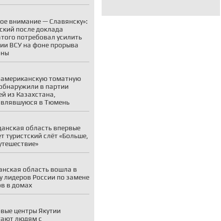
ое внимание — Славянску»:
ский после доклада
того потребовал усилить
ии ВСУ на фоне прорыва
оны
американскую томатную
обнаружили в партии
й из Казахстана,
авлявшуюся в Тюмень
анская область впервые
т туристский слёт «Больше,
утешествие»
нская область вошла в
у лидеров России по замене
в в домах
вые центры Якутии
ают людям с