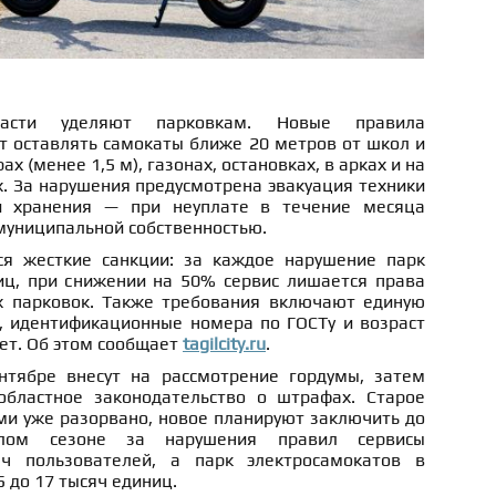
асти уделяют парковкам. Новые правила
т оставлять самокаты ближе 20 метров от школ и
ах (менее 1,5 м), газонах, остановках, в арках и на
. За нарушения предусмотрена эвакуация техники
й хранения — при неуплате в течение месяца
муниципальной собственностью.
ся жесткие санкции: за каждое нарушение парк
ц, при снижении на 50% сервис лишается права
х парковок. Также требования включают единую
 идентификационные номера по ГОСТу и возраст
лет. Об этом сообщает
tagilcity.ru
.
нтябре внесут на рассмотрение гордумы, затем
областное законодательство о штрафах. Старое
ми уже разорвано, новое планируют заключить до
лом сезоне за нарушения правил сервисы
ч пользователей, а парк электросамокатов в
5 до 17 тысяч единиц.