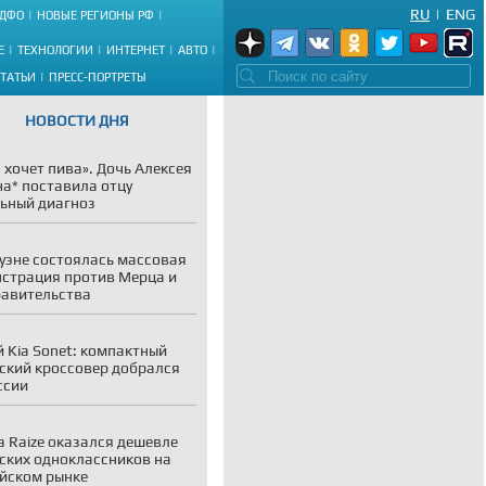
RU
|
ENG
ДФО
НОВЫЕ РЕГИОНЫ РФ
Е
ТЕХНОЛОГИИ
ИНТЕРНЕТ
АВТО
СТАТЬИ
ПРЕСС-ПОРТРЕТЫ
НОВОСТИ ДНЯ
 хочет пива». Дочь Алексея
а* поставила отцу
ьный диагноз
уэне состоялась массовая
страция против Мерца и
равительства
 Kia Sonet: компактный
ский кроссовер добрался
ссии
a Raize оказался дешевле
ских одноклассников на
йском рынке