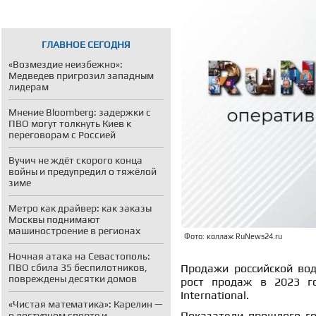
ГЛАВНОЕ СЕГОДНЯ
«Возмездие неизбежно»:
Медведев пригрозил западным
лидерам
Мнение Bloomberg: задержки с
ПВО могут толкнуть Киев к
переговорам с Россией
Вучич не ждёт скорого конца
войны и предупредил о тяжёлой
зиме
Метро как драйвер: как заказы
Москвы поднимают
машиностроение в регионах
Фото: коллаж RuNews24.ru
Ночная атака на Севастополь:
ПВО сбила 35 беспилотников,
Продажи российской во
повреждены десятки домов
рост продаж в 2023 г
International.
«Чистая математика»: Карелин —
Показатели прошлого го
о доступном спорте и