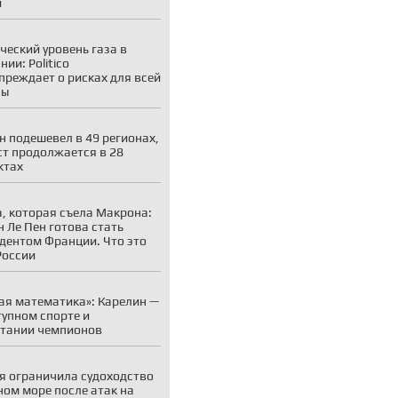
и
ческий уровень газа в
ии: Politico
преждает о рисках для всей
пы
н подешевел в 49 регионах,
ст продолжается в 28
ктах
, которая съела Макрона:
 Ле Пен готова стать
дентом Франции. Что это
России
ая математика»: Карелин —
тупном спорте и
тании чемпионов
я ограничила судоходство
ном море после атак на