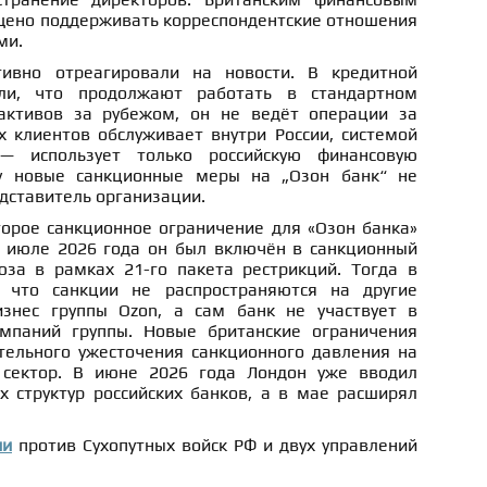
щено поддерживать корреспондентские отношения
ми.
ивно отреагировали на новости. В кредитной
ули, что продолжают работать в стандартном
активов за рубежом, он не ведёт операции за
х клиентов обслуживает внутри России, системой
— использует только российскую финансовую
му новые санкционные меры на „Озон банк“ не
дставитель организации.
торое санкционное ограничение для «Озон банка»
В июле 2026 года он был включён в санкционный
юза в рамках 21-го пакета рестрикций. Тогда в
 что санкции не распространяются на другие
знес группы Ozon, а сам банк не участвует в
омпаний группы. Новые британские ограничения
тельного ужесточения санкционного давления на
 сектор. В июне 2026 года Лондон уже вводил
х структур российских банков, а в мае расширял
ии
против Сухопутных войск РФ и двух управлений