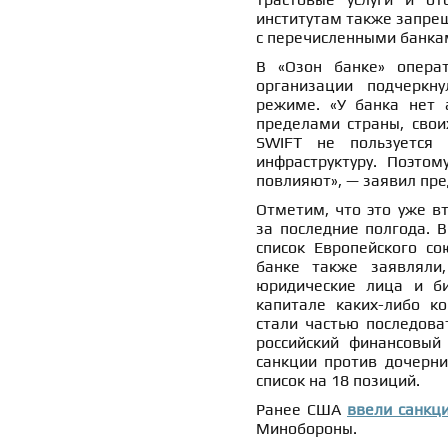
институтам также запре
с перечисленными банка
В «Озон банке» операт
организации подчеркн
режиме. «У банка нет 
пределами страны, свои
SWIFT не пользуется 
инфраструктуру. Поэто
повлияют», — заявил пре
Отметим, что это уже в
за последние полгода. 
список Европейского со
банке также заявляли,
юридические лица и би
капитале каких-либо к
стали частью последова
российский финансовый
санкции против дочерни
список на 18 позиций.
Ранее США
ввели санкц
Минобороны.