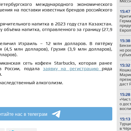
Месс
тербургского международного экономического
ения на поставки известных брендов российского
15:47
Крити
Герман
ячительного напитка в 2023 году стал Казахстан.
преду
у объёма напитка, отправленного за границу (27,9
Евро
15:38
еличил Израиль – 12 млн долларов. В пятёрку
Бензи
(4,5 млн долларов), Грузия (3,9 млн долларов),
но ро
лларов).
субъе
иканская сеть кофеен Starbucks, которая ранее
15:32
 в России, подала
заявку на регистрацию
ряда
Кошка
.
Марин
прези
наследственный алкоголизм.
даст 
15:28
«Чист
о дос
воспи
итайте нас в телеграм
15:13
Турци
в Чёр