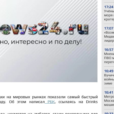
17:24
Учёны
моря 
крате
17:07
«Возм
Медве
лиде
16:57
Мнени
ПВО м
перег
16:49
Вучич
войны
зиме
16:41
Метро
дки на мировых рынках показали самый быстрый
Моск
оду. Об этом написал
РБК
, ссылаясь на Drinks
машин
да, несмотря на эмбарго, стали рекордными для
16:33