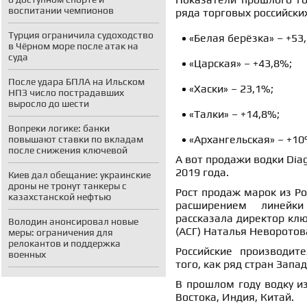
воспитании чемпионов
ряда торговых российски
Турция ограничила судоходство
«Белая берёзка» – +53,
в Чёрном море после атак на
суда
«Царская» – +43,8%;
После удара БПЛА на Ильском
«Хаски» – 23,1%;
НПЗ число пострадавших
выросло до шести
«Талки» – +14,8%;
Вопреки логике: банки
«Архангельская» – +10
повышают ставки по вкладам
после снижения ключевой
А вот продажи водки Dia
2019 года.
Киев дал обещание: украинские
дроны не тронут танкеры с
Рост продаж марок из Ро
казахстанской нефтью
расширением линейки
рассказала директор клю
Володин анонсировал новые
(АСГ) Наталья Неворотов
меры: ограничения для
релокантов и поддержка
Российские производит
военных
того, как ряд стран Запа
В прошлом году водку и
Востока, Индия, Китай.