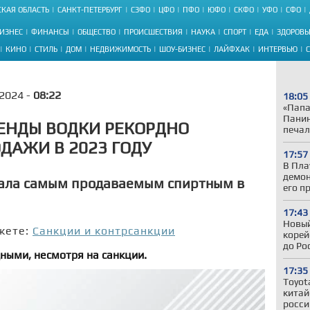
КАЯ ОБЛАСТЬ
САНКТ-ПЕТЕРБУРГ
СЗФО
ЦФО
ПФО
ЮФО
СКФО
УФО
СФО
ИЗНЕС
ФИНАНСЫ
ОБЩЕСТВО
ПРОИСШЕСТВИЯ
НАУКА
СПОРТ
ЕДА
ЗДОРОВЬ
КИНО
СТИЛЬ
ДОМ
НЕДВИЖИМОСТЬ
ШОУ-БИЗНЕС
ЛАЙФХАК
ИНТЕРВЬЮ
.2024 -
08:22
18:05
«Папа
Панин
ЕНДЫ ВОДКИ РЕКОРДНО
печал
ДАЖИ В 2023 ГОДУ
17:57
В Пла
демон
стала самым продаваемым спиртным в
его п
17:43
Новый
жете:
Санкции и контрсанкции
корей
до Ро
ными, несмотря на санкции.
17:35
Toyot
китай
росси