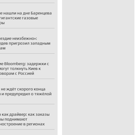
е нашли на дне Баренцева
гигантские газовые
ры
ездие неизбежно»:
дев пригрозил западным
рам
е Bloomberg: задержки с
огут толкнуть Киев к
оворам с Россией
 не ждёт скорого конца
 и предупредил о тяжёлой
 как драйвер: как заказы
вы поднимают
остроение в регионах