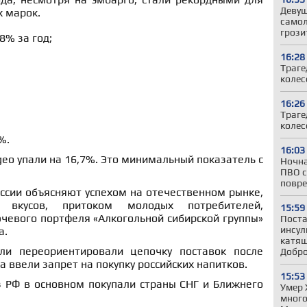
Девуш
х марок.
самол
грози
8% за год;
16:28
Траге
колес
16:26
Траге
колес
%.
16:03
geo упали на 16,7%. Это минимальный показатель с
Ночна
ПВО с
повре
ссии объясняют успехом на отечественном рынке,
 вкусов, притоком молодых потребителей,
15:59
чевого портфеля «Алкогольной сибирской группы»
Поста
инсул
а.
катящ
ели переориентировали цепочку поставок после
Добр
да ввели запрет на покупку российских напитков.
15:53
з РФ в основном покупали страны СНГ и Ближнего
Умер 
много