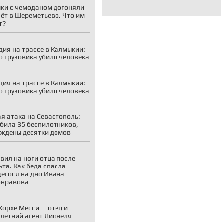
ки с чемоданом догоняли
ёт в Шереметьево. Что им
т?
дия на трассе в Калмыкии:
о грузовика убило человека
дия на трассе в Калмыкии:
о грузовика убило человека
я атака на Севастополь:
била 35 беспилотников,
ждены десятки домов
вил на ноги отца после
ьта. Как беда спасла
егося на дно Ивана
онравова
Хорхе Месси — отец и
летний агент Лионеля