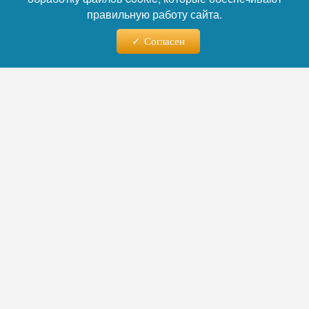
суммы в рамках закона
о защите прав
правильную работу сайта.
потребителей
.
Согласен
Напомним, что УК начали рассылать
красные квитанции
должникам по ЖКХ.
Автор:
Наталья Никифорова
Читайте нас в телеграм
21.07.2026 - 10:59
Юрист Бондарь объяснил, как