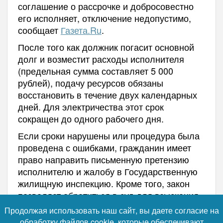
соглашение о рассрочке и добросовестно
его исполняет, отключение недопустимо,
сообщает
Газета.Ru
.
После того как должник погасит основной
долг и возместит расходы исполнителя
(предельная сумма составляет 5 000
рублей), подачу ресурсов обязаны
восстановить в течение двух календарных
дней. Для электричества этот срок
сокращен до одного рабочего дня.
Если сроки нарушены или процедура была
проведена с ошибками, гражданин имеет
право направить письменную претензию
исполнителю и жалобу в Государственную
жилищную инспекцию. Кроме того, закон
позволяет обратиться в суд для взыскания
убытков, компенсации морального вреда и
Продолжая использовать наш сайт, вы даете согласие на
штрафа в размере 50% от присужденной
обработку файлов cookie, которые обеспечивают