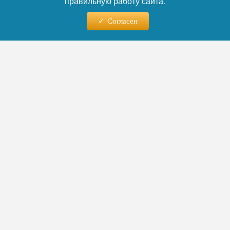
правильную работу сайта.
14.07.2026 - 20:45
Согласен
Отель за 2500 и кредит под
3%: власти Крыма и
Севастополя спасают бизнес
от коллапса
Власти Крыма и Севастополя утвердили
комплекс мер поддержки бизнеса,
пострадавшего от дефицита топлива,
перебоев с электроэнергией и сокращения
туристического потока. Особое внимание —
сфере гостеприимства. Малый бизнес
получит кредитные каникулы и отсрочки по
аренде, а для жителей полуострова
запущена акция с проживанием в гостевых