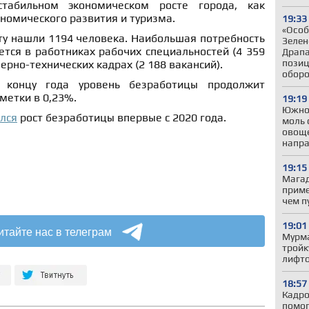
стабильном экономическом росте города, как
номического развития и туризма.
19:33
«Особ
ту нашли 1194 человека. Наибольшая потребность
Зелен
тся в работниках рабочих специальностей (4 359
Драпа
позиц
ерно-технических кадрах (2 188 вакансий).
обор
к концу года уровень безработицы продолжит
метки в 0,23%.
19:19
Южно
лся
рост безработицы впервые с 2020 года.
моль 
овоще
напр
19:15
Магад
приме
чем п
19:01
итайте нас в телеграм
Мурма
тройк
лифто
18:57
Кадро
помог