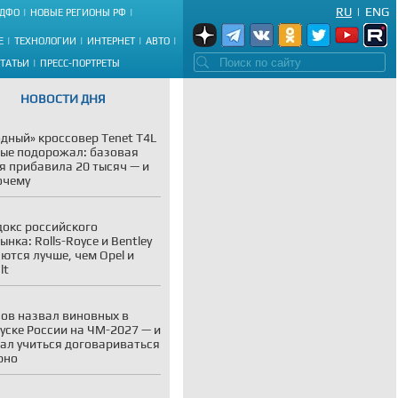
RU
|
ENG
ДФО
НОВЫЕ РЕГИОНЫ РФ
Е
ТЕХНОЛОГИИ
ИНТЕРНЕТ
АВТО
СТАТЬИ
ПРЕСС-ПОРТРЕТЫ
НОВОСТИ ДНЯ
дный» кроссовер Tenet T4L
ые подорожал: базовая
я прибавила 20 тысяч — и
очему
окс российского
ынка: Rolls-Royce и Bentley
ются лучше, чем Opel и
lt
ов назвал виновных в
уске России на ЧМ-2027 — и
ал учиться договариваться
рно