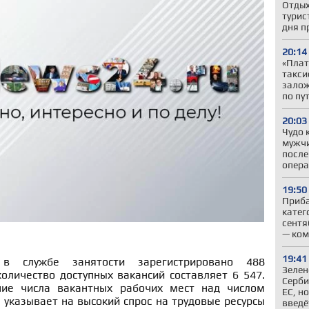
Отдых
турис
дня п
20:14
«Плат
такси
залож
по пу
20:03
Чудо 
мужчи
после
опер
19:50
Приба
катег
сентя
— ком
19:41
 службе занятости зарегистрировано 488
Зелен
оличество доступных вакансий составляет 6 547.
Серби
ие числа вакантных рабочих мест над числом
ЕС, н
 указывает на высокий спрос на трудовые ресурсы
введё