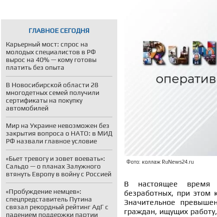
ГЛАВНОЕ СЕГОДНЯ
Карьерный мост: спрос на
молодых специалистов в РФ
вырос на 40% — кому готовы
платить без опыта
В Новосибирской области 28
многодетных семей получили
сертификаты на покупку
автомобилей
Мир на Украине невозможен без
закрытия вопроса о НАТО: в МИД
РФ назвали главное условие
«Бьет тревогу и зовет воевать»:
Фото: коллаж RuNews24.ru
Сальдо — о планах Залужного
втянуть Европу в войну с Россией
В настоящее время в
«Пробуждение немцев»:
безработных, при этом к
спецпредставитель Путина
Значительное превышен
связал рекордный рейтинг АдГ с
граждан, ищущих работу,
падением поддержки партии