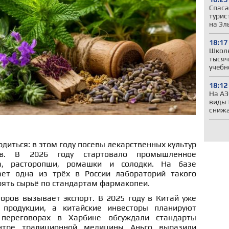
Спаса
турис
на Эл
18:17
Школы
тысяч
учебн
18:12
На АЗ
виды 
сниж
рдиться: в этом году посевы лекарственных культур
ов. В 2026 году стартовало промышленное
а, расторопши, ромашки и солодки. На базе
ает одна из трёх в России лабораторий такого
рять сырьё по стандартам фармакопеи.
оров вызывает экспорт. В 2025 году в Китай уже
 продукции, а китайские инвесторы планируют
 переговорах в Харбине обсуждали стандарты
нтре традиционной медицины Аньго выразили