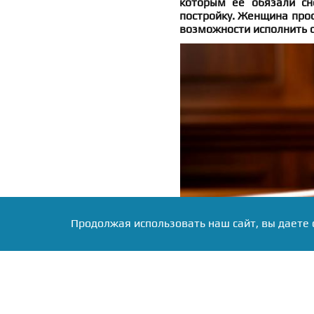
которым её обязали сн
постройку. Женщина прос
возможности исполнить 
Продолжая использовать наш сайт, вы даете 
Фото: Коллаж RuNews24.ru