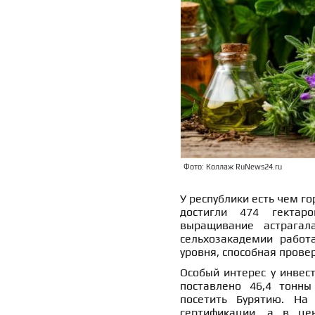
Фото: Коллаж RuNews24.ru
У республики есть чем го
достигли 474 гектар
выращивание астрагал
сельхозакадемии работ
уровня, способная прове
Особый интерес у инвест
поставлено 46,4 тонны
посетить Бурятию. На
сертификации, а в це