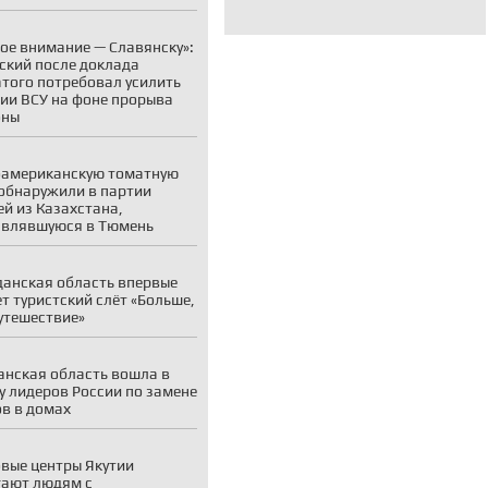
ое внимание — Славянску»:
ский после доклада
того потребовал усилить
ии ВСУ на фоне прорыва
оны
американскую томатную
обнаружили в партии
й из Казахстана,
авлявшуюся в Тюмень
анская область впервые
т туристский слёт «Больше,
утешествие»
нская область вошла в
у лидеров России по замене
в в домах
вые центры Якутии
ают людям с