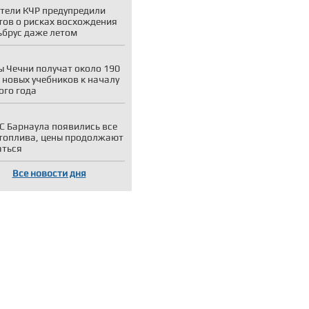
тели КЧР предупредили
тов о рисках восхождения
ьбрус даже летом
 Чечни получат около 190
 новых учебников к началу
ого года
С Барнаула появились все
топлива, цены продолжают
аться
Все новости дня