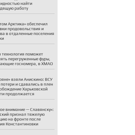
идностью найти
дящую работу
том Арктика» обеспечил
вки продовольствия и
ва в отдаленные поселения
ки
 технология поможет
ять перегруженные фуры,
ающие госномера, в ХМАО
ряне» взяли Анискино: ВСУ
 потери и сдавались в плен
обождение Харьковской
ти продолжается
ое внимание — Славянску»:
ский признал тяжелую
цию на фронте после
ия Константиновки