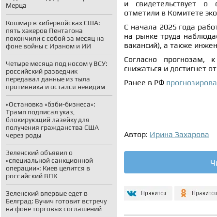
и свидетельствует о 
Мерца
отметили в Комитете эко
Кошмар в кибервойсках США:
С начала 2025 года рабо
пять хакеров Пентагона
на рынке труда наблюдае
покончили с собой за месяц на
вакансий), а также инжен
фоне войны с Ираном и ИИ
Согласно прогнозам, 
Четыре месяца под носом у ВСУ:
снижаться и достигнет от
российский разведчик
передавал данные из тыла
Ранее в РФ
прогнозирова
противника и остался невидим
«Остановка «бэби-бизнеса»:
Трамп подписал указ,
блокирующий лазейку для
получения гражданства США
Автор:
Ирина Захарова
через роды
Зеленский объявил о
«специальной санкционной
Ч
операции»: Киев целится в
российский ВПК
Зеленский впервые едет в
Белград: Вучич готовит встречу
на фоне торговых соглашений