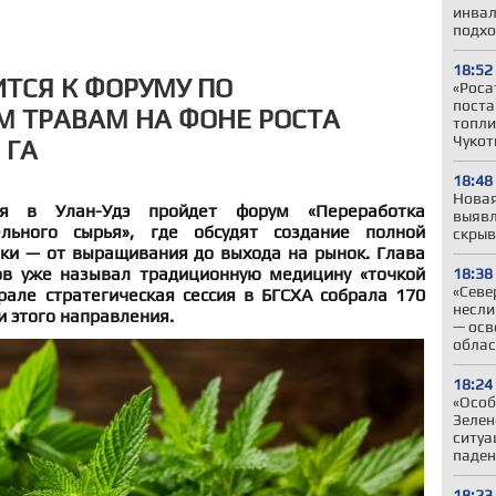
инвал
подхо
18:52
ИТСЯ К ФОРУМУ ПО
«Роса
поста
 ТРАВАМ НА ФОНЕ РОСТА
топли
Чукот
 ГА
18:48
Новая
 в Улан-Удэ пройдет форум «Переработка
выявл
ельного сырья», где обсудят создание полной
скрыв
ки — от выращивания до выхода на рынок. Глава
ов уже называл традиционную медицину «точкой
18:38
«Севе
рале стратегическая сессия в БГСХА собрала 170
несли
и этого направления.
— осв
облас
18:24
«Особ
Зелен
ситуа
паден
18:23