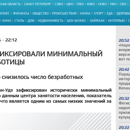
КАЯ ОБЛАСТЬ
САНКТ-ПЕТЕРБУРГ
СЗФО
ЦФО
ПФО
ЮФО
СКФО
УФО
СФО
ИЗНЕС
ФИНАНСЫ
ОБЩЕСТВО
ПРОИСШЕСТВИЯ
НАУКА
СПОРТ
ЕДА
ЗДОРОВЬ
КИНО
СТИЛЬ
ДОМ
НЕДВИЖИМОСТЬ
ШОУ-БИЗНЕС
ЛАЙФХАК
ИНТЕРВЬЮ
5 -
22:12
20:52
«Наро
вперв
АФИКСИРОВАЛИ МИНИМАЛЬНЫЙ
верси
вот п
БОТИЦЫ
20:42
Парад
о снизилось число безработных
автор
прода
Renau
н-Удэ зафиксирован исторически минимальный
 данным центра занятости населения, показатель
20:32
 что является одним из самых низких значений за
Фетис
недоп
призв
кулуа
20:22