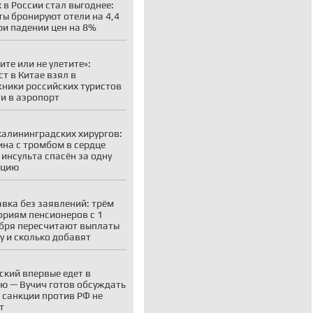
 в России стал выгоднее:
ты бронируют отели на 4,4
ри падении цен на 8%
ите или не улетите»:
ст в Китае взял в
ники российских туристов
ти в аэропорт
калининградских хирургов:
на с тромбом в сердце
 инсульта спасён за одну
ацию
вка без заявлений: трём
ориям пенсионеров с 1
бря пересчитают выплаты
у и сколько добавят
ский впервые едет в
ю — Вучич готов обсуждать
о санкции против РФ не
т