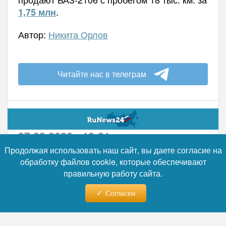
.
1,75 млн
Автор:
Никита Орлов
Читайте нас в телеграм
07.08.2026 - 12:01
Продолжая использовать наш сайт, вы даете согласие на
обработку файлов cookie, которые обеспечивают
Российский авторынок в 2026-
правильную работу сайта.
м: массовые бренды
проиграли премиуму
Согласен
Статистика за семь месяцев 2026 года,