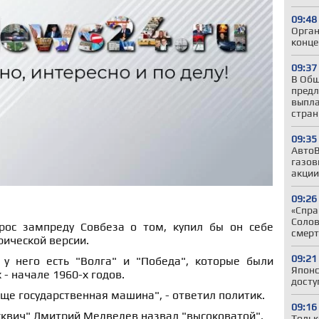
09:48
Орган
конце
09:37
В Общ
предл
выпла
стра
09:35
АвтоВ
газов
акции
09:26
«Спра
Солов
рос зампреду Совбеза о том, купил бы он себе
смерт
рической версии.
09:21
у него есть "Волга" и "Победа", которые были
Японс
- начале 1960-х годов.
досту
 еще государственная машина", - ответил политик.
09:16
сквич" Дмитрий Медведев назвал "высоковатой".
Тольк