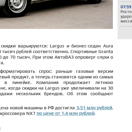
07:59
Росто
ударо
масси
скидки варьируются: Largus и бизнес-седан Aura
 тысяч рублей соответственно. Спортивные Granta
20 до 70 тысяч. При этом АвтоВАЗ опроверг слухи о
а.
форматировать спрос: раньше газовые версии
вый продукт, а теперь становятся одним из самых
й в линейке. Компания продолжает летнюю
е, когда скидки на Largus уже увеличивали на 30
одажи нескольких брендов. Об этом сообщают
цена новой машины в РФ достигла
3,51 млн рублей
.
 кроссовера NX7
по цене от 1,4 млн рублей
.
о