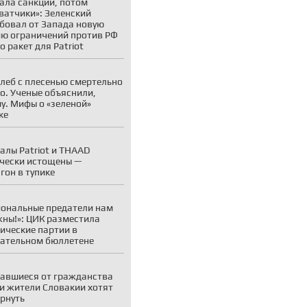
ала санкции, потом
ватчики»: Зеленский
бовал от Запада новую
ю ограничений против РФ
о ракет для Patriot
хлеб с плесенью смертельно
о. Ученые объяснили,
у. Мифы о «зеленой»
ке
алы Patriot и THAAD
чески истощены —
гон в тупике
ональные предатели нам
жны!»: ЦИК разместила
ические партии в
ательном бюллетене
авшиеся от гражданства
и жители Словакии хотят
ернуть