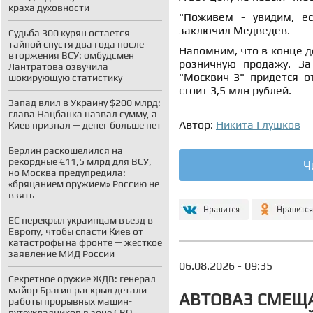
краха духовности
"Поживем - увидим, ес
заключил Медведев.
Судьба 300 курян остается
тайной спустя два года после
Напомним, что в конце д
вторжения ВСУ: омбудсмен
розничную продажу. За
Лантратова озвучила
"Москвич-3" придется о
шокирующую статистику
стоит 3,5 млн рублей.
Запад влил в Украину $200 млрд:
глава Нацбанка назвал сумму, а
Автор:
Никита Глушков
Киев признал — денег больше нет
Берлин раскошелился на
рекордные €11,5 млрд для ВСУ,
Ч
но Москва предупредила:
«бряцанием оружием» Россию не
взять
ЕС перекрыл украинцам въезд в
Европу, чтобы спасти Киев от
катастрофы на фронте — жесткое
заявление МИД России
06.08.2026 - 09:35
Секретное оружие ЖДВ: генерал-
майор Брагин раскрыл детали
АВТОВАЗ СМЕЩА
работы прорывных машин-
путеукладчиков в зоне СВО