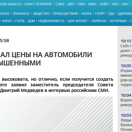
КАЯ ОБЛАСТЬ
САНКТ-ПЕТЕРБУРГ
СЗФО
ЦФО
ПФО
ЮФО
СКФО
УФО
СФО
ИЗНЕС
ФИНАНСЫ
ОБЩЕСТВО
ПРОИСШЕСТВИЯ
НАУКА
СПОРТ
ЕДА
ЗДОРОВЬ
КИНО
СТИЛЬ
ДОМ
НЕДВИЖИМОСТЬ
ШОУ-БИЗНЕС
ЛАЙФХАК
ИНТЕРВЬЮ
5:58
10:15
Собст
дают 
ВАЛ ЦЕНЫ НА АВТОМОБИЛИ
рекор
ВЫШЕННЫМИ
10:05
Израи
минис
высоковата, но отлично, если получится создать
ров в
то заявил заместитель председателя Совета
терро
и Дмитрий Медведев в интервью российским СМИ.
10:04
Ворон
рекор
10:03
Люди 
банка
Почем