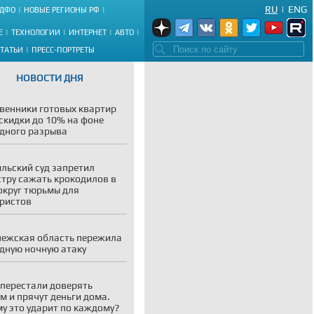
RU
|
ENG
ДФО
НОВЫЕ РЕГИОНЫ РФ
Е
ТЕХНОЛОГИИ
ИНТЕРНЕТ
АВТО
СТАТЬИ
ПРЕСС-ПОРТРЕТЫ
НОВОСТИ ДНЯ
венники готовых квартир
скидки до 10% на фоне
дного разрыва
льский суд запретил
тру сажать крокодилов в
округ тюрьмы для
ристов
ежская область пережила
дную ночную атаку
перестали доверять
м и прячут деньги дома.
у это ударит по каждому?