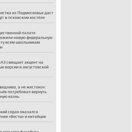
истка из Подмосковья даст
рт в псковском костёле
ественной палате
ожили новую федеральную
ту всем школьникам
ны
АЗ смещает акцент на
ые версии в августовской
ведливо, а не жестоко»:
ьёв потребовал вернуть
ную казнь
кий седан оказался
пнее «Весты» и китайцев
о три сети фастфуда