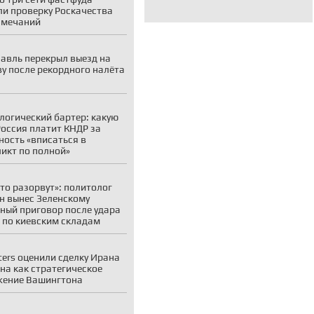
и проверку Роскачества
амечаний
авль перекрыл выезд на
у после рекордного налёта
логический бартер: какую
Россия платит КНДР за
ность «вписаться в
икт по полной»
то разорвут»: политолог
н вынес Зеленскому
ный приговор после удара
 по киевским складам
ters оценили сделку Ирана
на как стратегическое
жение Вашингтона