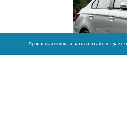
Продолжая использовать наш сайт, вы даете 
Фото: Коллаж RuNews24.ru
По технике это 1,2-ли
Расход топлива в сме
размерам модель сопост
база 2550 мм.
Для сравнения: Lada Ves
минимум 1,631 млн рубле
1,785 млн. Changan Alsvi
2,04 млн. Об этом сооб