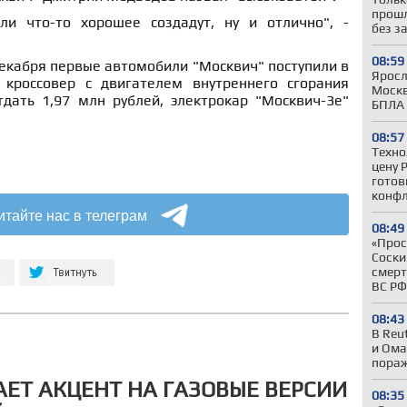
прошл
ли что-то хорошее создадут, ну и отлично", -
без з
08:59
екабря первые автомобили "Москвич" поступили в
Яросл
 кроссовер с двигателем внутреннего сгорания
Москв
тдать 1,97 млн рублей, электрокар "Москвич-3е"
БПЛА
08:57
Техно
цену 
готов
конфл
итайте нас в телеграм
08:49
«Прос
Соски
смерт
ВС РФ
08:43
В Reu
и Ома
пора
ЕТ АКЦЕНТ НА ГАЗОВЫЕ ВЕРСИИ
08:35