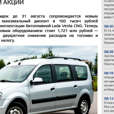
Й АКЦИИ
«Снач
перех
потре
порци
идок до 31 августа сопровождается новым
вмест
 максимальный дисконт в 160 тысяч рублей
омплектации битопливной Lada Vesta CNG. Теперь
08:30
новым оборудованием стоит 1,721 млн рублей —
Есть 
опасн
 двукратное снижение расходов на топливо и
почем
 налогу.
бухан
08:28
Арсен
крити
Пента
08:18
«Наци
не ну
полит
избир
08:13
Отказ
Росси
его в