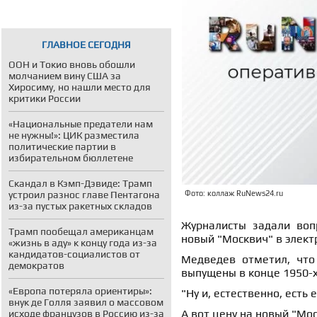
ГЛАВНОЕ СЕГОДНЯ
ООН и Токио вновь обошли
молчанием вину США за
Хиросиму, но нашли место для
критики России
«Национальные предатели нам
не нужны!»: ЦИК разместила
политические партии в
избирательном бюллетене
Скандал в Кэмп-Дэвиде: Трамп
устроил разнос главе Пентагона
Фото: коллаж RuNews24.ru
из-за пустых ракетных складов
Журналисты задали воп
Трамп пообещал американцам
новый "Москвич" в элект
«жизнь в аду» к концу года из-за
кандидатов-социалистов от
Медведев отметил, что 
демократов
выпущены в конце 1950-х 
«Европа потеряла ориентиры»:
"Ну и, естественно, есть
внук де Голля заявил о массовом
А вот цену на новый "Мо
исходе французов в Россию из-за