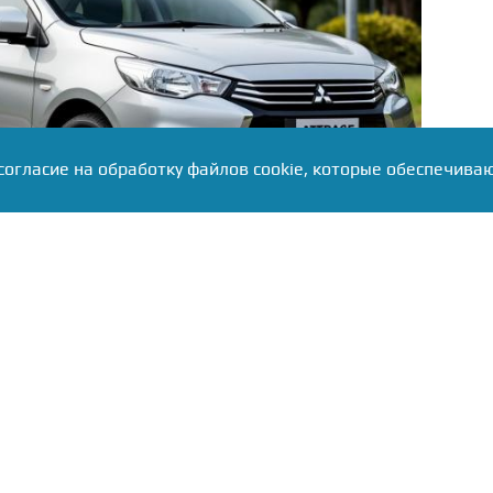
согласие на обработку файлов cookie, которые обеспечива
тровый 80-сильный мотор в паре с вариатором.
шанном цикле — около 5 литров на сотню. По
авима с Lada Granta: длина 4245 мм, колёсная
ta 2026 года в кузове седан с вариатором стоит
й, а в комплектации с климат-контролем — уже от
n оценивается в 2,069 млн, Belgee S50 стартует с
щают
«Автоновости дня»
.