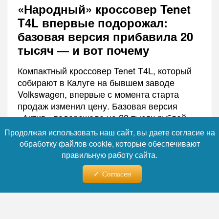
«Народный» кроссовер Tenet
T4L впервые подорожал:
базовая версия прибавила 20
тысяч — и вот почему
Компактный кроссовер Tenet T4L, который
собирают в Калуге на бывшем заводе
Volkswagen, впервые с момента старта
продаж изменил цену. Базовая версия
«Актив» подорожала на 20 тысяч рублей,
тогда как топ-комплектация «Прайм»
Продолжая использовать наш сайт, вы даете согласие на
осталась на прежнем уровне. Причина —
обработку файлов cookie, которые обеспечивают
высокий спрос: в июле модель вошла в
правильную работу сайта.
топ-5 самых продаваемых автомобилей в
России.
Согласен