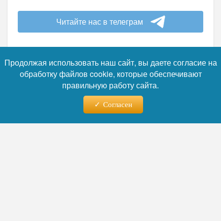
Читайте нас в телеграм
Продолжая использовать наш сайт, вы даете согласие на
обработку файлов cookie, которые обеспечивают
правильную работу сайта.
09.08.2026 - 19:13
Согласен
«В 50 раз больше серы»:
Моржаретто предупредил
владельцев современных
авто об опасности бензина
«Евро-2»
Автоэксперт Игорь Моржаретто
предупредил владельцев современных