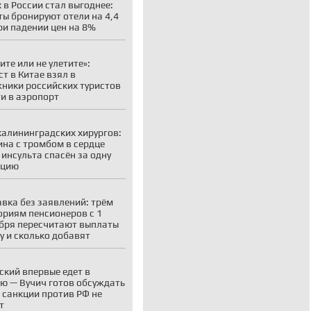
 в России стал выгоднее:
ты бронируют отели на 4,4
ри падении цен на 8%
ите или не улетите»:
ст в Китае взял в
ники российских туристов
ти в аэропорт
калининградских хирургов:
на с тромбом в сердце
 инсульта спасён за одну
ацию
вка без заявлений: трём
ориям пенсионеров с 1
бря пересчитают выплаты
у и сколько добавят
ский впервые едет в
ю — Вучич готов обсуждать
о санкции против РФ не
т