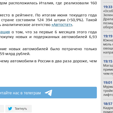
едом расположилась Италия, где реализовали 160
19:33
«Особ
место в рейтинге. По итогам июня текущего года
Зелен
Драпа
стране составили 124 394 штуки (+50,9%). Такой
позиц
 аналитическое агентство
«Автостат»
.
обор
мация
о том, что за первые 6 месяцев этого года
19:19
покупку новых и подержанных автомобилей 6,93
Южно
моль 
овоще
ение новых автомобилей было потрачено только
напр
59 млрд рублей.
очему автомобили в России в два раза дороже, чем
19:15
Магад
приме
чем п
19:01
Мурма
тройк
итайте нас в телеграм
лифто
18:57
Кадро
помог