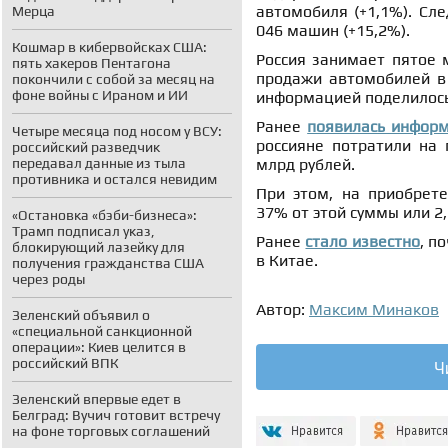
автомобиля (+1,1%). Сл
Мерца
046 машин (+15,2%).
Кошмар в кибервойсках США:
Россия занимает пятое 
пять хакеров Пентагона
продажи автомобилей в 
покончили с собой за месяц на
фоне войны с Ираном и ИИ
информацией поделилось
Ранее
появилась инфор
Четыре месяца под носом у ВСУ:
россияне потратили на 
российский разведчик
передавал данные из тыла
млрд рублей.
противника и остался невидим
При этом, на приобрет
37% от этой суммы или 2,
«Остановка «бэби-бизнеса»:
Трамп подписал указ,
Ранее
стало известно
, п
блокирующий лазейку для
в Китае.
получения гражданства США
через роды
Автор:
Максим Минаков
Зеленский объявил о
«специальной санкционной
операции»: Киев целится в
российский ВПК
Ч
Зеленский впервые едет в
Белград: Вучич готовит встречу
на фоне торговых соглашений