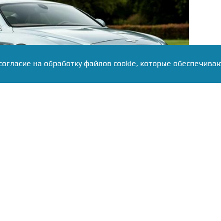
согласие на обработку файлов cookie, которые обеспечива
гентства «Автостат» Сергей Целиков представил
ьных брендов, которые россияне практически
нварь–июль 2026 года продажи Opel, Jaguar и Alfa
о 6 новых автомобилей.
 продемонстрировали Acura (7 машин), Fiat (9),
некогда лидер рынка Renault, который разошелся