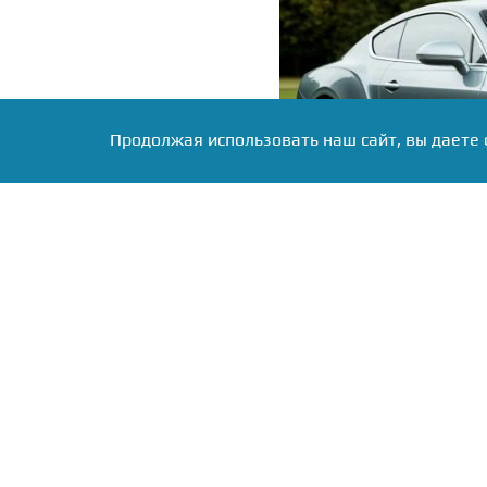
Продолжая использовать наш сайт, вы даете 
Фото: коллаж RuNews24.ru
Глава аналитического а
антирейтинг автомобил
перестали покупать. За я
Romeo составили всего п
Чуть лучшие показатели
Peugeot (21), а также 