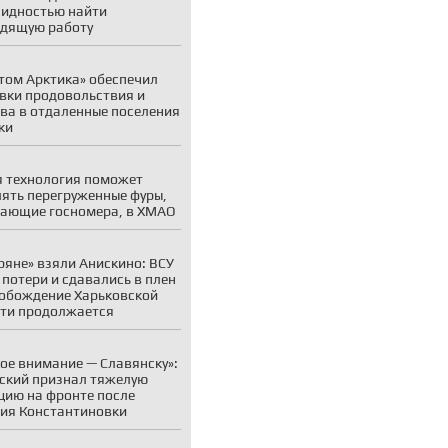
идностью найти
дящую работу
том Арктика» обеспечил
вки продовольствия и
ва в отдаленные поселения
ки
 технология поможет
ять перегруженные фуры,
ающие госномера, в ХМАО
ряне» взяли Анискино: ВСУ
 потери и сдавались в плен
обождение Харьковской
ти продолжается
ое внимание — Славянску»:
ский признал тяжелую
цию на фронте после
ия Константиновки