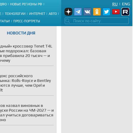
RU
|
ENG
ДФО
НОВЫЕ РЕГИОНЫ РФ
Е
ТЕХНОЛОГИИ
ИНТЕРНЕТ
АВТО
СТАТЬИ
ПРЕСС-ПОРТРЕТЫ
НОВОСТИ ДНЯ
дный» кроссовер Tenet T4L
ые подорожал: базовая
я прибавила 20 тысяч — и
очему
окс российского
ынка: Rolls-Royce и Bentley
ются лучше, чем Opel и
lt
ов назвал виновных в
уске России на ЧМ-2027 — и
ал учиться договариваться
рно