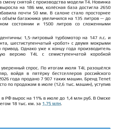
 смену снятой с производства модели T4. Новинка
выросла на 186 мм, колёсная база достигла 2650
ибавила почти 50 мм. В салоне стало просторнее
а объём багажника увеличился на 135 литров — до
тном состоянии и 1500 литров со сложенными
дентичны: 1,5-литровый турбомотор на 147 л.с. и
та, шестиступенчатый «робот» с двумя мокрыми
 привод. Однако уже к концу года производитель
ую версию T4L с семиступенчатой коробкой
уверенный спрос. По итогам июля T4L разошёлся
яр, войдя в пятёрку бестселлеров российского
2026 года продано 7 907 таких машин. Бренд Tenet
то по продажам в июле (12,6 тыс. машин), уступив
м
в РФ вырос на 11% в июле до 1,4 млн руб. В Омске
егом 18 тыс. км. за
1,75 млн
.