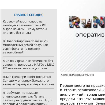
ГЛАВНОЕ СЕГОДНЯ
Карьерный мост: спрос на
молодых специалистов в РФ
вырос на 40% — кому готовы
платить без опыта
В Новосибирской области 28
многодетных семей получили
сертификаты на покупку
автомобилей
Мир на Украине невозможен без
закрытия вопроса о НАТО: в МИД
РФ назвали главное условие
Фото: коллаж RuNews24.ru
«Бьет тревогу и зовет воевать»:
Сальдо — о планах Залужного
втянуть Европу в войну с Россией
Первое место по продаж
в стране реализовали 2
«Пробуждение немцев»:
аналогичный период мину
спецпредставитель Путина
продали 181 712 машин,
связал рекордный рейтинг АдГ с
лидеров замкнула Вели
падением поддержки партии