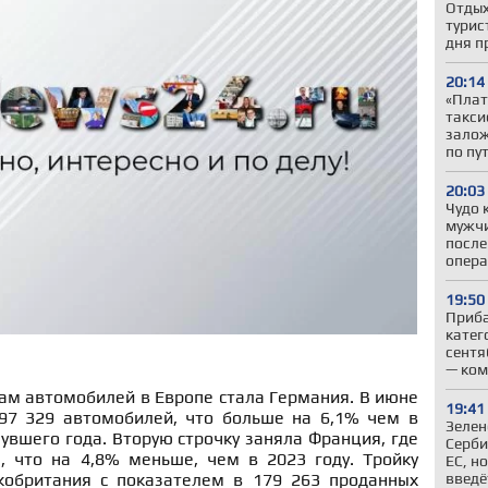
Отдых
турис
дня п
20:14
«Плат
такси
залож
по пу
20:03
Чудо 
мужчи
после
опер
19:50
Приба
катег
сентя
— ком
ам автомобилей в Европе стала Германия. В июне
19:41
97 329 автомобилей, что больше на 6,1% чем в
Зелен
вшего года. Вторую строчку заняла Франция, где
Серби
 что на 4,8% меньше, чем в 2023 году. Тройку
ЕС, н
введё
кобритания с показателем в 179 263 проданных