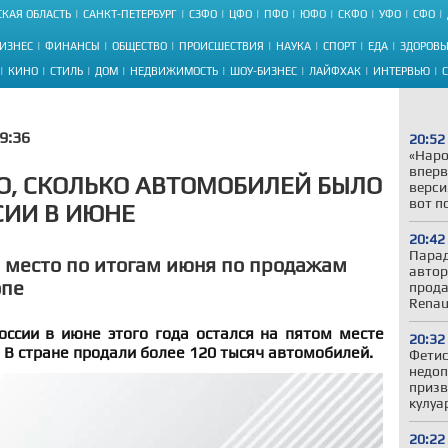
КАЯ ОБЛАСТЬ
САНКТ-ПЕТЕРБУРГ
СЗФО
ЦФО
ПФО
ЮФО
СКФО
УФО
СФО
ИЗНЕС
ФИНАНСЫ
ОБЩЕСТВО
ПРОИСШЕСТВИЯ
НАУКА
СПОРТ
ЕДА
ЗДОРОВЬ
КИНО
СТИЛЬ
ДОМ
НЕДВИЖИМОСТЬ
ШОУ-БИЗНЕС
ЛАЙФХАК
ИНТЕРВЬЮ
9:36
20:52
«Наро
вперв
О, СКОЛЬКО АВТОМОБИЛЕЙ БЫЛО
верси
вот п
СИИ В ИЮНЕ
20:42
Парад
е место по итогам июня по продажам
автор
опе
прода
Renau
ссии в июне этого года остался на пятом месте
20:32
. В стране продали более 120 тысяч автомобилей.
Фетис
недоп
призв
кулуа
20:22