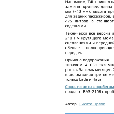
Напомним, T4L пришёл на
заметно крупнее: длина 
мм (+40 мм), высота пр
для задних пассажиров, 
475 литров в стандар
сиденьями.
Технически все версии и
210 Нм крутящего момен
сцеплениями и передний
обещает полноприводн
передач.
Причина подорожания — 
тиражом 4 051 экземпл
рынка. За семь месяцев 
в целом занял третье мес
только Lada и Haval.
Спрос на авто с пробего
продают ВАЗ-2106 с проб
Автор:
Никита Орлов