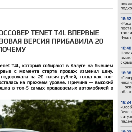
инвал
подхо
18:52
«Роса
поста
ОССОВЕР TENET T4L ВПЕРВЫЕ
топли
Чукот
ЗОВАЯ ВЕРСИЯ ПРИБАВИЛА 20
 ПОЧЕМУ
18:48
Новая
выявл
скрыв
enet T4L, который собирают в Калуге на бывшем
ервые с момента старта продаж изменил цену.
18:38
 подорожала на 20 тысяч рублей, тогда как топ-
«Севе
сталась на прежнем уровне. Причина — высокий
несли
— осв
ошла в топ-5 самых продаваемых автомобилей в
облас
18:24
«Особ
Зелен
ситуа
паден
18:23