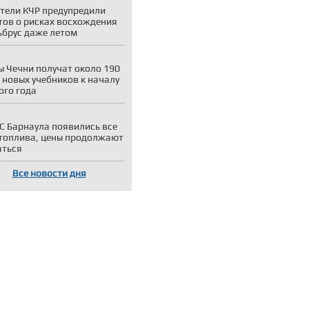
тели КЧР предупредили
тов о рисках восхождения
ьбрус даже летом
 Чечни получат около 190
 новых учебников к началу
ого года
С Барнаула появились все
топлива, цены продолжают
аться
Все новости дня