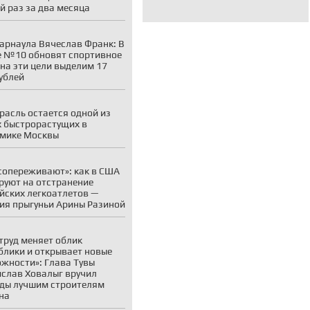
й раз за два месяца
арнаула Вячеслав Франк: В
 №10 обновят спортивное
 на эти цели выделим 17
ублей
расль остается одной из
 быстрорастущих в
мике Москвы
сопереживают»: как в США
руют на отстранение
йских легкоатлетов —
ия прыгуньи Арины Разиной
труд меняет облик
блики и открывает новые
жности»: Глава Тувы
слав Ховалыг вручил
ды лучшим строителям
на