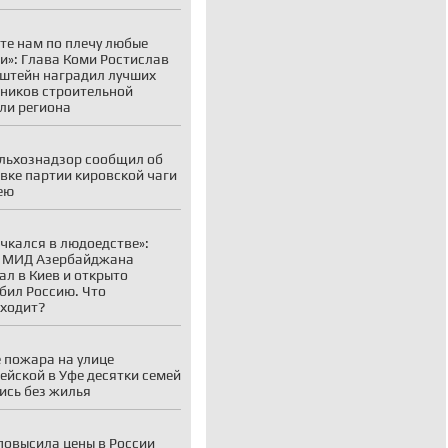
те нам по плечу любые
и»: Глава Коми Ростислав
штейн наградил лучших
ников строительной
ли региона
льхознадзор сообщил об
вке партии кировской чаги
ею
чкался в людоедстве»:
а МИД Азербайджана
ал в Киев и открыто
бил Россию. Что
ходит?
 пожара на улице
ейской в Уфе десятки семей
ись без жилья
 повысила цены в России