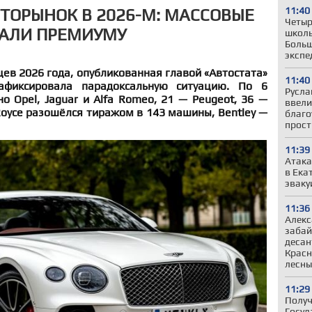
11:40
ТОРЫНОК В 2026-М: МАССОВЫЕ
Четыр
РАЛИ ПРЕМИУМУ
школь
Больш
экспе
цев 2026 года, опубликованная главой «Автостата»
11:40
афиксировала парадоксальную ситуацию. По 6
Русла
 Opel, Jaguar и Alfa Romeo, 21 — Peugeot, 36 —
ввели
-Royce разошёлся тиражом в 143 машины, Bentley —
благо
прост
11:39
Атака
в Ека
эваку
11:36
Алекс
забай
десан
Красн
лесн
11:29
Получ
Госуд