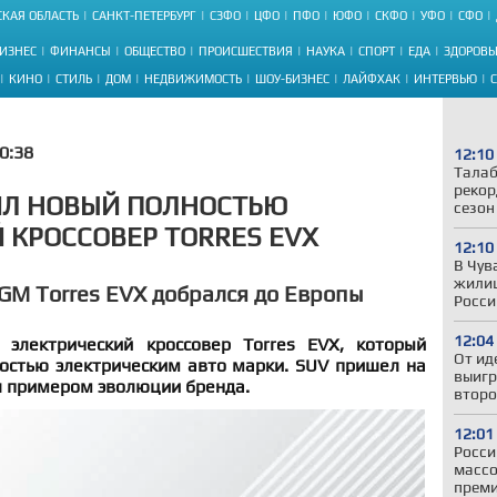
КАЯ ОБЛАСТЬ
САНКТ-ПЕТЕРБУРГ
СЗФО
ЦФО
ПФО
ЮФО
СКФО
УФО
СФО
ИЗНЕС
ФИНАНСЫ
ОБЩЕСТВО
ПРОИСШЕСТВИЯ
НАУКА
СПОРТ
ЕДА
ЗДОРОВЬ
КИНО
СТИЛЬ
ДОМ
НЕДВИЖИМОСТЬ
ШОУ-БИЗНЕС
ЛАЙФХАК
ИНТЕРВЬЮ
0:38
12:10
Талаб
рекор
ИЛ НОВЫЙ ПОЛНОСТЬЮ
сезон
 КРОССОВЕР TORRES EVX
12:10
В Чув
жили
GM Torres EVX добрался до Европы
Росси
12:04
электрический кроссовер Torres EVX, который
От ид
остью электрическим авто марки. SUV пришел на
выигр
ал примером эволюции бренда.
второ
12:01
Росси
массо
прем