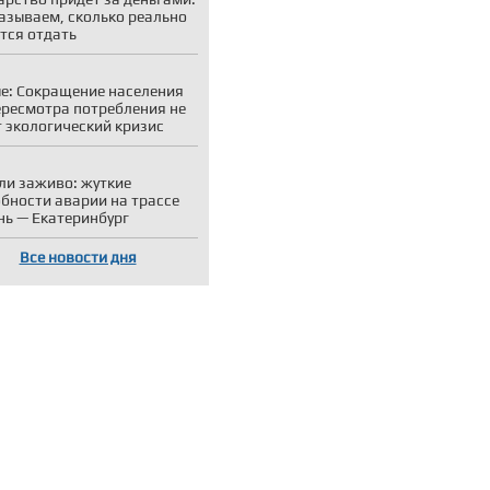
азываем, сколько реально
тся отдать
е: Сокращение населения
ересмотра потребления не
 экологический кризис
ли заживо: жуткие
бности аварии на трассе
ь — Екатеринбург
Все новости дня