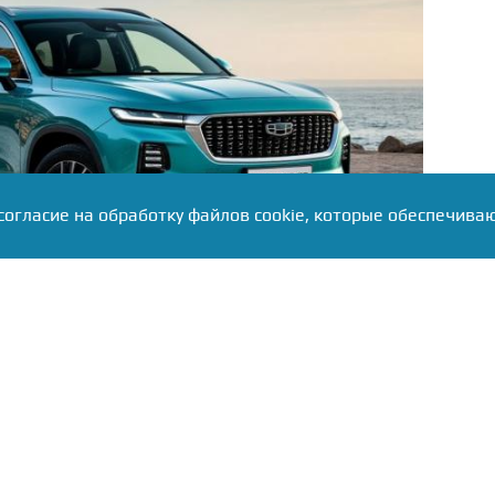
согласие на обработку файлов cookie, которые обеспечива
 Monjaro в комплектации «Флагман» подорожал на
 до 4,95 млн), Coolray прибавил 25 тыс., а Cityray в
25–45 тыс. рублей.
 с общеотраслевым трендом — в июле из десяти
прайс-листы, шесть повысили цены. Dongfeng и
 тыс. рублей, Evolute — 100–150 тысяч. По данным