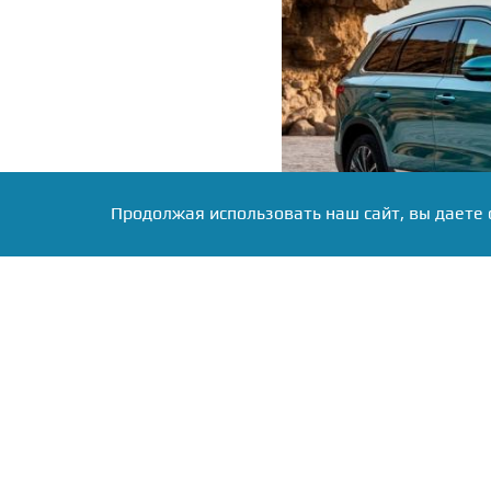
Продолжая использовать наш сайт, вы даете 
Фото: Коллаж RuNews24.ru
В сумме с июля топовый
55 тыс. рублей (с 4,9 млн
зависимости от версии — 
Эксперты связывают это
брендов, переписавших 
Foton прибавили 100–200