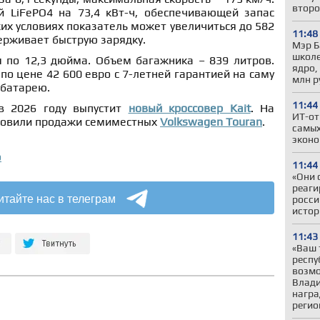
второ
 LiFePO4 на 73,4 кВт-ч, обеспечивающей запас
ких условиях показатель может увеличиться до 582
11:48
ерживает быструю зарядку.
Мэр Б
школе
я по 12,3 дюйма. Объем багажника – 839 литров.
ядро,
по цене 42 600 евро с 7-летней гарантией на саму
млн р
 батарею.
11:44
в 2026 году выпустит
новый кроссовер Kait
. На
ИТ-от
новили продажи семиместных
Volkswagen Touran
.
самых
эконо
о
11:44
«Они 
реаги
итайте нас в телеграм
росси
истор
11:43
«Ваш 
респу
возмо
Влади
награ
регио