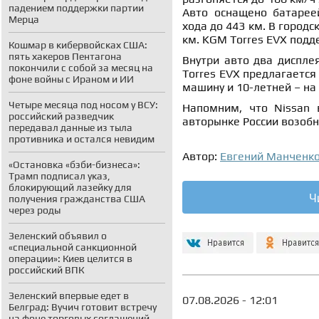
падением поддержки партии
Авто оснащено батареей
Мерца
хода до 443 км. В городс
км. KGM Torres EVX подд
Кошмар в кибервойсках США:
пять хакеров Пентагона
Внутри авто два диспле
покончили с собой за месяц на
Torres EVX предлагается 
фоне войны с Ираном и ИИ
машину и 10-летней – на
Четыре месяца под носом у ВСУ:
Напомним, что Nissan 
российский разведчик
авторынке России возоб
передавал данные из тыла
противника и остался невидим
Автор:
Евгений Манченк
«Остановка «бэби-бизнеса»:
Трамп подписал указ,
блокирующий лазейку для
Ч
получения гражданства США
через роды
Зеленский объявил о
«специальной санкционной
операции»: Киев целится в
российский ВПК
Зеленский впервые едет в
07.08.2026 - 12:01
Белград: Вучич готовит встречу
на фоне торговых соглашений