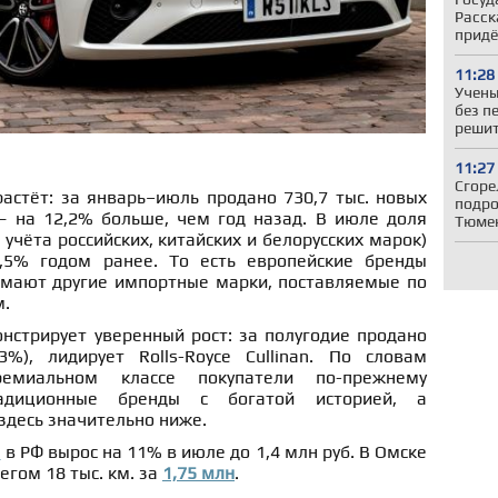
Расск
придё
11:28
Учены
без п
решит
11:27
Сгоре
астёт: за январь–июль продано 730,7 тыс. новых
подро
 на 12,2% больше, чем год назад. В июле доля
Тюмен
учёта российских, китайских и белорусских марок)
,5% годом ранее. То есть европейские бренды
нимают другие импортные марки, поставляемые по
м.
нстрирует уверенный рост: за полугодие продано
%), лидирует Rolls-Royce Cullinan. По словам
ремиальном классе покупатели по-прежнему
адиционные бренды с богатой историей, а
 здесь значительно ниже.
м
в РФ вырос на 11% в июле до 1,4 млн руб. В Омске
егом 18 тыс. км. за
1,75 млн
.