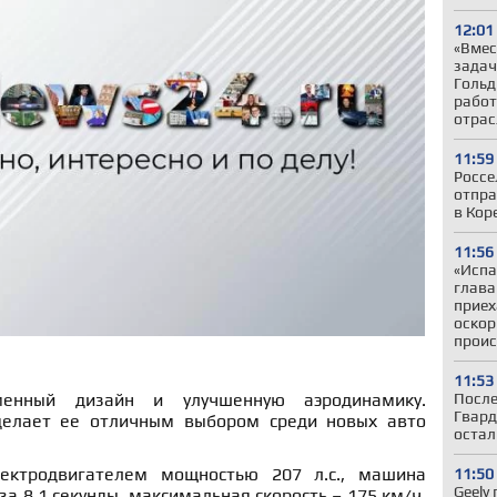
12:01
«Вмес
задач
Гольд
работ
отрас
11:59
Россе
отпра
в Кор
11:56
«Испа
глав
приех
оскор
проис
11:53
После
енный дизайн и улучшенную аэродинамику.
Гвард
елает ее отличным выбором среди новых авто
остал
ектродвигателем мощностью 207 л.с., машина
11:50
Geely
за 8,1 секунды, максимальная скорость – 175 км/ч.