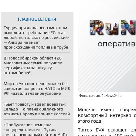
ГЛАВНОЕ СЕГОДНЯ
Турция признала невозможным
выполнить требование ЕС: «газ
любой, но только не российский»
— Анкара не знает
происхождения топлива в трубе
В Новосибирской области 28
многодетных семей получили
сертификаты на покупку
автомобилей
Мир на Украине невозможен без
закрытия вопроса о НАТО: в МИД
РФ назвали главное условие
Фото: коллаж RuNews24.ru
«Бьет тревогу и зовет воевать»:
Сальдо — о планах Залужного
Модель имеет соврем
втянуть Европу в войну с Россией
Комфортный интерьер д
этого года.
«Пробуждение немцев»:
Torres EVX оснащен эл
спецпредставитель Путина
связал рекордный рейтинг АдГ с
разгоняется до 100 км/ч 