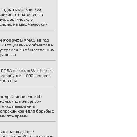
надцать московских
ников отправились в
ую арктическую
дицию на мыс Челюскин
н Кухарук: В ХМАО за год
 20 социальных объектов и
устроили 73 общественных
ранства
 БПЛА на склад Wildberries
теринбурге — 800 человек
ированы
андр Осипов: Еще 60
кальских пожарных-
тников выехали в
оярский край для борьбы с
ыми пожарами
или наследство?
арство придёт за деньгами.