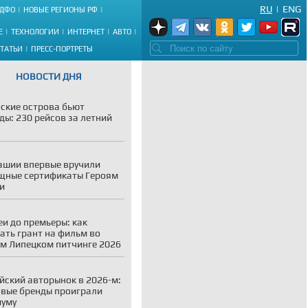
RU
|
ENG
ДФО
НОВЫЕ РЕГИОНЫ РФ
Е
ТЕХНОЛОГИИ
ИНТЕРНЕТ
АВТО
СТАТЬИ
ПРЕСС-ПОРТРЕТЫ
НОВОСТИ ДНЯ
ские острова бьют
ды: 230 рейсов за летний
ашии впервые вручили
щные сертификаты Героям
и
еи до премьеры: как
ать грант на фильм во
м Липецком питчинге 2026
йский авторынок в 2026-м:
вые бренды проиграли
иуму