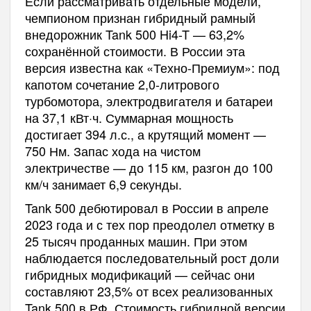
Если рассматривать отдельные модели,
чемпионом признан гибридный рамный
внедорожник Tank 500 Hi4-T — 63,2%
сохранённой стоимости. В России эта
версия известна как «Техно-Премиум»: под
капотом сочетание 2,0-литрового
турбомотора, электродвигателя и батареи
на 37,1 кВт·ч. Суммарная мощность
достигает 394 л.с., а крутящий момент —
750 Нм. Запас хода на чистом
электричестве — до 115 км, разгон до 100
км/ч занимает 6,9 секунды.
Tank 500 дебютировал в России в апреле
2023 года и с тех пор преодолел отметку в
25 тысяч проданных машин. При этом
наблюдается последовательный рост доли
гибридных модификаций — сейчас они
составляют 23,5% от всех реализованных
Tank 500 в РФ. Стоимость гибридной версии