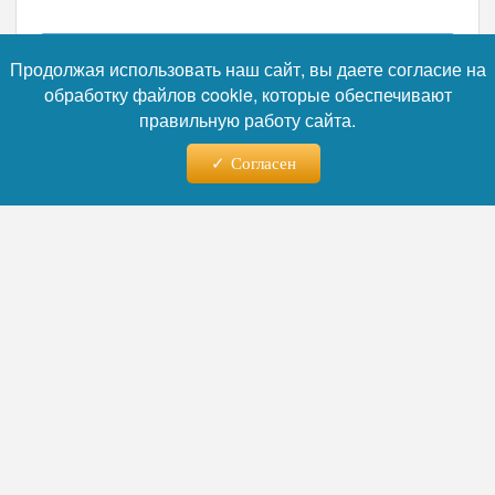
Читайте нас в телеграм
Продолжая использовать наш сайт, вы даете согласие на
обработку файлов cookie, которые обеспечивают
правильную работу сайта.
Согласен
09.08.2026 - 19:13
«В 50 раз больше серы»:
Моржаретто предупредил
владельцев современных
авто об опасности бензина
«Евро-2»
Автоэксперт Игорь Моржаретто
предупредил владельцев современных