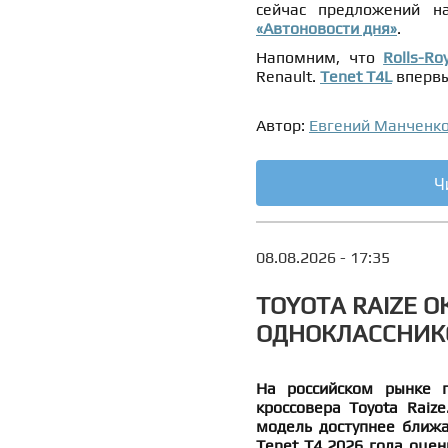
сейчас предложений н
«Автоновости дня»
.
Напомним, что
Rolls-Ro
Renault.
Tenet T4L
впервы
Автор:
Евгений Манченк
Ч
08.08.2026 - 17:35
TOYOTA RAIZE 
ОДНОКЛАССНИК
На российском рынке п
кроссовера Toyota Raize
модель доступнее ближа
Tenet T4 2026 года оцени