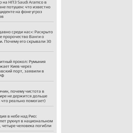
 на НПЗ Saudi Aramco в
не потушен: что известно
циденте на фоне угроз
ов
давно среди нас»: Раскрыто
е пророчество Ванги о
и. Почему его скрывали 30
итный прокол: Румыния
жает Киев через
вский порт, заявили в
РФ
ичин, почему чистота в
ире не держится дольше
и что реально помогает)
дия в небе над Рио:
лет рухнул в национальном
, четыре человека погибли