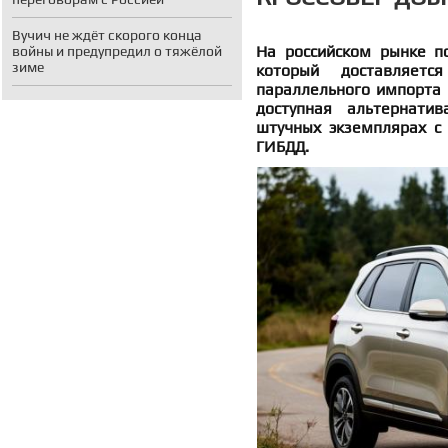
Вучич не ждёт скорого конца
На российском рынке по
войны и предупредил о тяжёлой
зиме
который доставляет
параллельного импорта 
доступная альтернатив
штучных экземплярах с
ГИБДД.