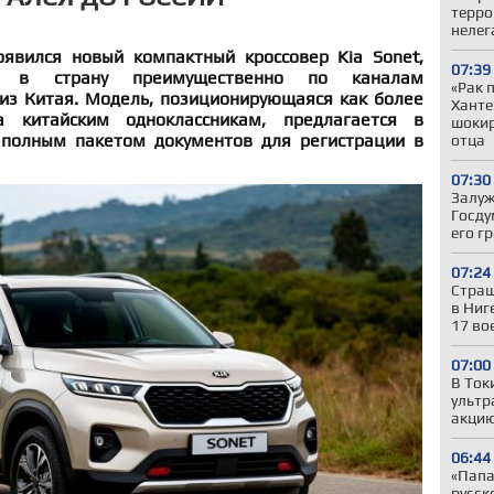
терро
нелег
явился новый компактный кроссовер Kia Sonet,
07:39
ся в страну преимущественно по каналам
«Рак 
из Китая. Модель, позиционирующаяся как более
Ханте
а китайским одноклассникам, предлагается в
шокир
 полным пакетом документов для регистрации в
отца
07:30
Залуж
Госду
его г
07:24
Страш
в Ниг
17 во
07:00
В Ток
ультр
акцию
06:44
«Папа,
русск