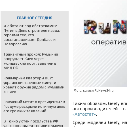
ГЛАВНОЕ СЕГОДНЯ
«Работают под обстрелами»:
Путин в День строителя назвал
героями тех, кто
восстанавливает Донбасс и
Новороссию
Транзитный прокол: Румыния
вооружает Киев через
молдавский порт, заявили в
МИД РФ
Кошмарные квартиры ВСУ:
украинские военные живут и
хранят оружие рядом с мумиями
Фото: коллаж RuNews24.ru
хозяев
Залужный метит в президенты? В
Таким образом, Geely вп
Госдуме раскрыли истинную цель
автопроизводителей в
его громких заявлений
«Автостат»
.
В Токио у стен посольства РФ
Среди моделей Geely, н
ультраправые устроили шумную