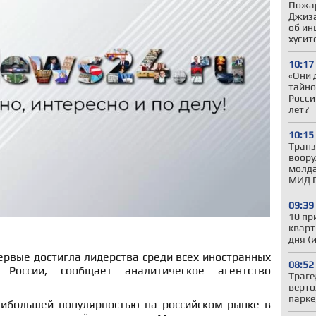
Пожар
Джиза
об ин
хусит
10:17
«Они 
тайно
Росси
лет?
10:15
Транз
воору
молда
МИД 
09:39
10 пр
кварт
дня (
ервые достигла лидерства среди всех иностранных
08:52
 России, сообщает аналитическое агентство
Траге
верто
парке
аибольшей популярностью на российском рынке в