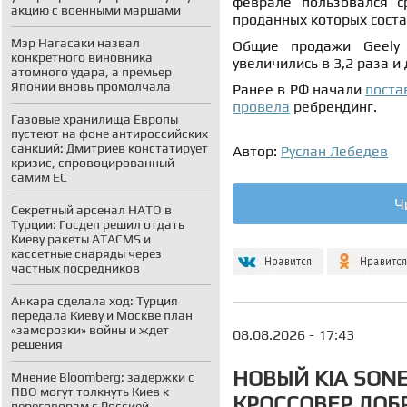
феврале пользовался с
акцию с военными маршами
проданных которых соста
Мэр Нагасаки назвал
Общие продажи Geely
конкретного виновника
увеличились в 3,2 раза и
атомного удара, а премьер
Японии вновь промолчала
Ранее в РФ начали
поста
провела
ребрендинг.
Газовые хранилища Европы
пустеют на фоне антироссийских
санкций: Дмитриев констатирует
Автор:
Руслан Лебедев
кризис, спровоцированный
самим ЕС
Ч
Секретный арсенал НАТО в
Турции: Госдеп решил отдать
Киеву ракеты ATACMS и
кассетные снаряды через
частных посредников
Анкара сделала ход: Турция
передала Киеву и Москве план
«заморозки» войны и ждет
08.08.2026 - 17:43
решения
НОВЫЙ KIA SON
Мнение Bloomberg: задержки с
ПВО могут толкнуть Киев к
КРОССОВЕР ДОБ
переговорам с Россией