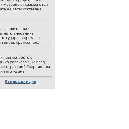
и массово отказываются
ить на латышском вне
ы
агасаки назвал
етного виновника
ого удара, а премьер
и вновь промолчала
й нам непросто»:
янко рассказал, как год
 со страстной Скорпионом
ил его жизнь
Все новости дня