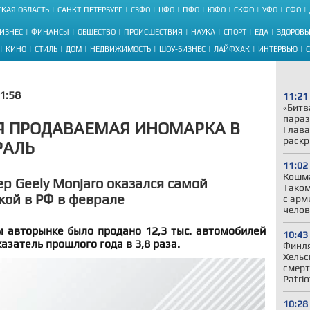
КАЯ ОБЛАСТЬ
САНКТ-ПЕТЕРБУРГ
СЗФО
ЦФО
ПФО
ЮФО
СКФО
УФО
СФО
ИЗНЕС
ФИНАНСЫ
ОБЩЕСТВО
ПРОИСШЕСТВИЯ
НАУКА
СПОРТ
ЕДА
ЗДОРОВЬ
КИНО
СТИЛЬ
ДОМ
НЕДВИЖИМОСТЬ
ШОУ-БИЗНЕС
ЛАЙФХАК
ИНТЕРВЬЮ
1:58
11:21
«Битв
параз
Я ПРОДАВАЕМАЯ ИНОМАРКА В
Глава
раскр
РАЛЬ
11:02
Кошма
ер Geely Monjaro оказался самой
Таком
ой в РФ в феврале
с арм
челов
м авторынке было продано 12,3 тыс. автомобилей
10:43
азатель прошлого года в 3,8 раза.
Финля
Хельс
смерт
Patrio
10:28