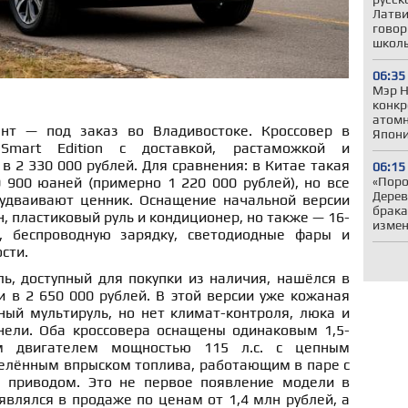
Латви
говор
школ
06:35
Мэр Н
конкр
атомн
нт — под заказ во Владивостоке. Кроссовер в
Япони
Smart Edition с доставкой, растаможкой и
 2 330 000 рублей. Для сравнения: в Китае такая
06:15
 900 юаней (примерно 1 220 000 рублей), но все
«Поро
Дерев
удваивают ценник. Оснащение начальной версии
брака
, пластиковый руль и кондиционер, но также — 16-
измен
 беспроводную зарядку, светодиодные фары и
сти.
ь, доступный для покупки из наличия, нашёлся в
 в 2 650 000 рублей. В этой версии уже кожаная
ный мультируль, но нет климат-контроля, люка и
ели. Оба кроссовера оснащены одинаковым 1,5-
м двигателем мощностью 115 л.с. с цепным
елённым впрыском топлива, работающим в паре с
 приводом. Это не первое появление модели в
являлся в продаже по ценам от 1,4 млн рублей, а