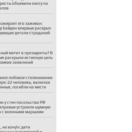
ристы объявили охоту на
алов
пожирает его заживо»:
р Байден впервые раскрыл
ующие детали страданий
ный метит в президенты? В
ме раскрыли истинную цель
ромких заявлений
ное лобовое столкновение
ере: 22 человека, включая
енных, погибли на месте
ио у стен посольства РФ
аправые устроили шумную
 с военными маршами
 не хочу!»: дети
оязычных родителей в