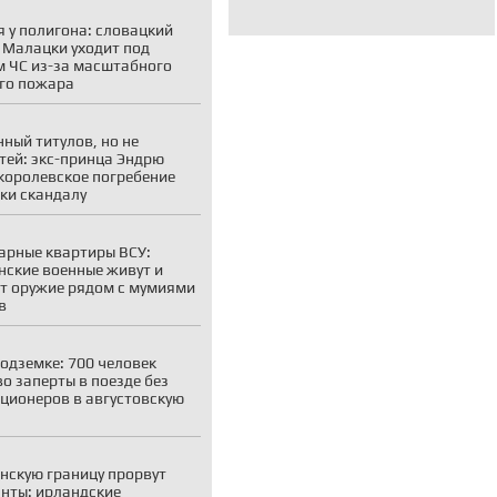
 у полигона: словацкий
 Малацки уходит под
 ЧС из-за масштабного
го пожара
ный титулов, но не
тей: экс-принца Эндрю
королевское погребение
ки скандалу
рные квартиры ВСУ:
нские военные живут и
т оружие рядом с мумиями
в
подземке: 700 человек
о заперты в поезде без
ционеров в августовскую
нскую границу прорвут
нты: ирландские