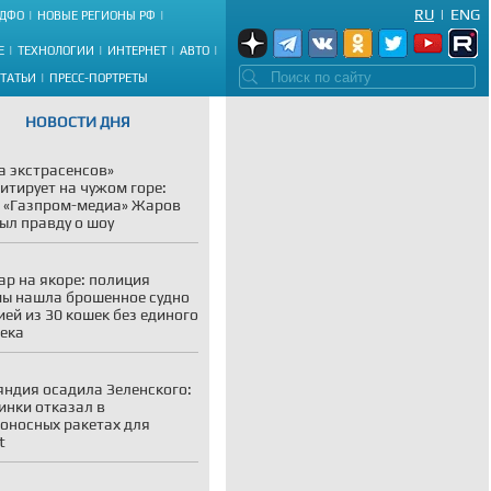
RU
|
ENG
ДФО
НОВЫЕ РЕГИОНЫ РФ
Е
ТЕХНОЛОГИИ
ИНТЕРНЕТ
АВТО
СТАТЬИ
ПРЕСС-ПОРТРЕТЫ
НОВОСТИ ДНЯ
а экстрасенсов»
итирует на чужом горе:
 «Газпром-медиа» Жаров
ыл правду о шоу
р на якоре: полиция
ы нашла брошенное судно
ией из 30 кошек без единого
ека
ндия осадила Зеленского:
инки отказал в
оносных ракетах для
t