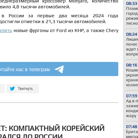
реднеразмерный кроссовер Monjaro, количество
08:33
вило 4,8 тысячи автомобилей.
Пламя
город
 в России за первые два месяца 2024 года
режим
 достигли отметки в 21,3 тысячи автомобилей.
лесно
влять
новые фургоны от Ford из КНР, а также Chery
08:24
Лишен
почес
ждет 
вопре
08:16
итайте нас в телеграм
Кошма
украи
храня
хозяе
07:59
Ад в 
зажив
конди
жару
ET: КОМПАКТНЫЙ КОРЕЙСКИЙ
07:48
Брита
РАЛСЯ ДО РОССИИ
мигра