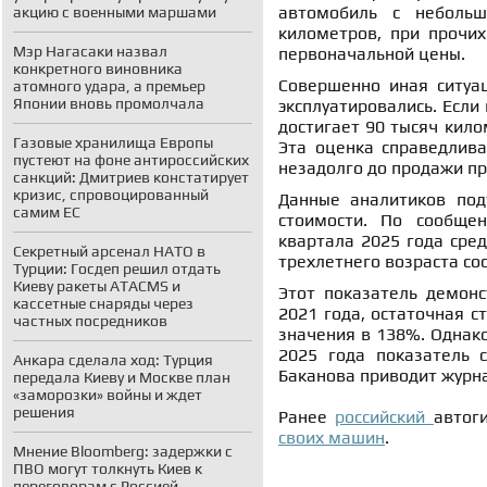
автомобиль с небольш
акцию с военными маршами
километров, при прочих
Мэр Нагасаки назвал
первоначальной цены.
конкретного виновника
Совершенно иная ситуа
атомного удара, а премьер
Японии вновь промолчала
эксплуатировались. Если
достигает 90 тысяч кило
Газовые хранилища Европы
Эта оценка справедлив
пустеют на фоне антироссийских
незадолго до продажи п
санкций: Дмитриев констатирует
кризис, спровоцированный
Данные аналитиков под
самим ЕС
стоимости. По сообщен
квартала 2025 года сре
Секретный арсенал НАТО в
трехлетнего возраста со
Турции: Госдеп решил отдать
Киеву ракеты ATACMS и
Этот показатель демонс
кассетные снаряды через
2021 года, остаточная с
частных посредников
значения в 138%. Однако
2025 года показатель 
Анкара сделала ход: Турция
Баканова приводит журн
передала Киеву и Москве план
«заморозки» войны и ждет
решения
Ранее
российский
автог
своих машин
.
Мнение Bloomberg: задержки с
ПВО могут толкнуть Киев к
переговорам с Россией