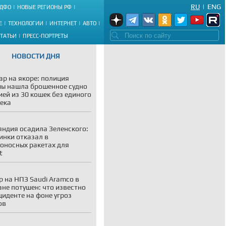
RU
|
ENG
ДФО
НОВЫЕ РЕГИОНЫ РФ
Е
ТЕХНОЛОГИИ
ИНТЕРНЕТ
АВТО
СТАТЬИ
ПРЕСС-ПОРТРЕТЫ
НОВОСТИ ДНЯ
р на якоре: полиция
ы нашла брошенное судно
ией из 30 кошек без единого
ека
ндия осадила Зеленского:
инки отказал в
оносных ракетах для
t
 на НПЗ Saudi Aramco в
не потушен: что известно
циденте на фоне угроз
ов