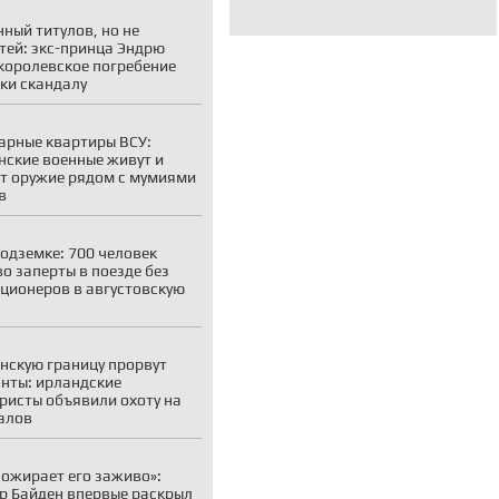
ный титулов, но не
тей: экс-принца Эндрю
королевское погребение
ки скандалу
рные квартиры ВСУ:
нские военные живут и
т оружие рядом с мумиями
в
подземке: 700 человек
о заперты в поезде без
ционеров в августовскую
нскую границу прорвут
нты: ирландские
ристы объявили охоту на
алов
пожирает его заживо»:
р Байден впервые раскрыл