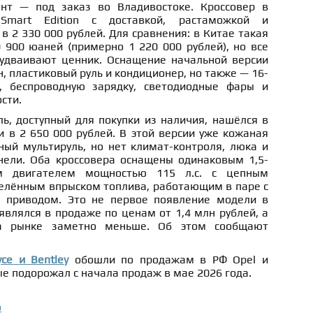
нт — под заказ во Владивостоке. Кроссовер в
Smart Edition с доставкой, растаможкой и
 2 330 000 рублей. Для сравнения: в Китае такая
 900 юаней (примерно 1 220 000 рублей), но все
удваивают ценник. Оснащение начальной версии
, пластиковый руль и кондиционер, но также — 16-
 беспроводную зарядку, светодиодные фары и
сти.
ь, доступный для покупки из наличия, нашёлся в
 в 2 650 000 рублей. В этой версии уже кожаная
ный мультируль, но нет климат-контроля, люка и
ели. Оба кроссовера оснащены одинаковым 1,5-
м двигателем мощностью 115 л.с. с цепным
елённым впрыском топлива, работающим в паре с
 приводом. Это не первое появление модели в
являлся в продаже по ценам от 1,4 млн рублей, а
а рынке заметно меньше. Об этом сообщают
yce и Bentley
обошли по продажам в РФ Opel и
е подорожал с начала продаж в мае 2026 года.
о