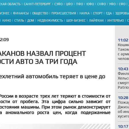
КАЯ ОБЛАСТЬ
САНКТ-ПЕТЕРБУРГ
СЗФО
ЦФО
ПФО
ЮФО
СКФО
УФО
СФО
ИЗНЕС
ФИНАНСЫ
ОБЩЕСТВО
ПРОИСШЕСТВИЯ
НАУКА
СПОРТ
ЕДА
ЗДОРОВЬ
КИНО
СТИЛЬ
ДОМ
НЕДВИЖИМОСТЬ
ШОУ-БИЗНЕС
ЛАЙФХАК
ИНТЕРВЬЮ
2:09
11:02
Кошма
Таком
АКАНОВ НАЗВАЛ ПРОЦЕНТ
с арм
челов
СТИ АВТО ЗА ТРИ ГОДА
10:43
Финля
рехлетний автомобиль теряет в цене до
Хельс
смерт
Patrio
оссии в возрасте трех лет теряют в стоимости от
10:28
сти от пробега. Эта цифра сильно зависит от
Пожар
остояния машины. При этом рынок демонстрирует
Джиза
об ин
а аномального роста цен, когда подержанные
хусит
10:17