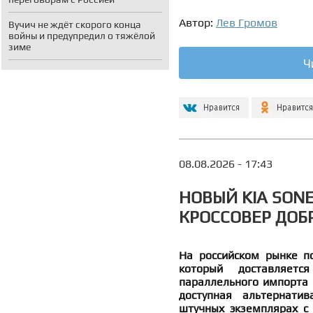
Автор:
Лев Громов
Вучич не ждёт скорого конца
войны и предупредил о тяжёлой
зиме
Ч
08.08.2026 - 17:43
НОВЫЙ KIA SON
КРОССОВЕР ДОБ
На российском рынке по
который доставляет
параллельного импорта 
доступная альтернатив
штучных экземплярах с