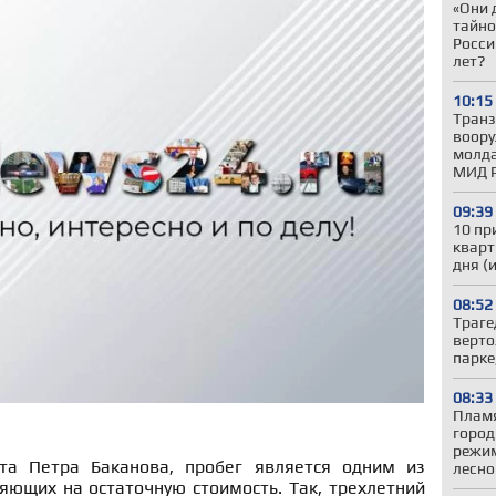
«Они 
тайно
Росси
лет?
10:15
Транз
воору
молда
МИД 
09:39
10 пр
кварт
дня (
08:52
Траге
верто
парке
08:33
Пламя
город
режим
та Петра Баканова, пробег является одним из
лесно
яющих на остаточную стоимость. Так, трехлетний