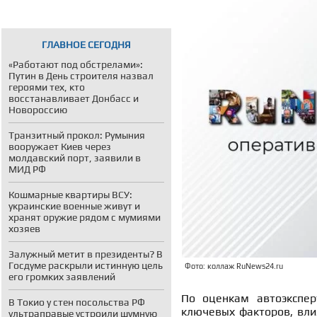
ГЛАВНОЕ СЕГОДНЯ
«Работают под обстрелами»:
Путин в День строителя назвал
героями тех, кто
восстанавливает Донбасс и
Новороссию
Транзитный прокол: Румыния
вооружает Киев через
молдавский порт, заявили в
МИД РФ
Кошмарные квартиры ВСУ:
украинские военные живут и
хранят оружие рядом с мумиями
хозяев
Залужный метит в президенты? В
Госдуме раскрыли истинную цель
Фото: коллаж RuNews24.ru
его громких заявлений
По оценкам автоэкспер
В Токио у стен посольства РФ
ключевых факторов, вли
ультраправые устроили шумную