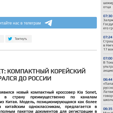
шокир
отца
07:30
Залуж
итайте нас в телеграм
Госду
его г
07:24
Страш
в Ниг
17 во
07:00
В Ток
ультр
ET: КОМПАКТНЫЙ КОРЕЙСКИЙ
акцию
РАЛСЯ ДО РОССИИ
06:44
«Папа,
русск
Латви
явился новый компактный кроссовер Kia Sonet,
говор
ся в страну преимущественно по каналам
школ
из Китая. Модель, позиционирующаяся как более
а китайским одноклассникам, предлагается в
06:35
 полным пакетом документов для регистрации в
Мэр Н