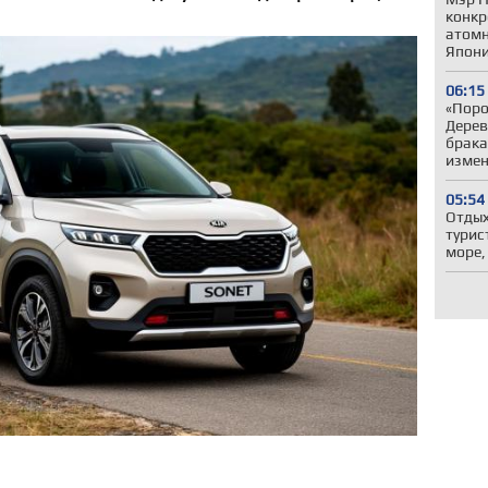
конкр
атомн
Япони
06:15
«Поро
Дерев
брака
измен
05:54
Отдых
турис
море,