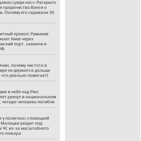
давно среди нас»: Раскрыто
е пророчество Ванги о
и. Почему его скрывали 30
итный прокол: Румыния
жает Киев через
вский порт, заявили в
РФ
ичин, почему чистота в
ире не держится дольше
и что реально помогает)
дия в небе над Рио:
лет рухнул в национальном
, четыре человека погибли
 у полигона: словацкий
 Малацки уходит под
 ЧС из-за масштабного
го пожара