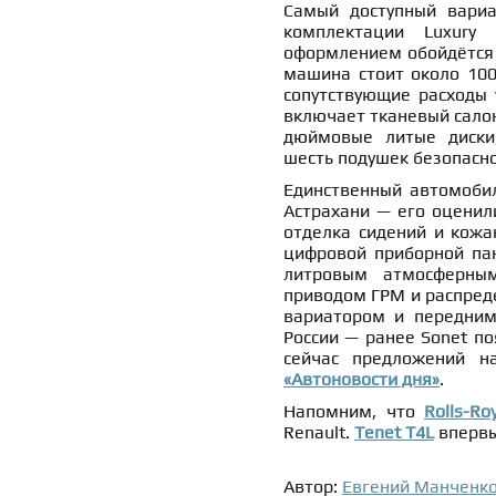
Самый доступный вариа
комплектации Luxury 
оформлением обойдётся в
машина стоит около 100
сопутствующие расходы 
включает тканевый салон
дюймовые литые диски,
шесть подушек безопасно
Единственный автомобил
Астрахани — его оценили
отделка сидений и кожа
цифровой приборной пан
литровым атмосферны
приводом ГРМ и распред
вариатором и передним
России — ранее Sonet по
сейчас предложений н
«Автоновости дня»
.
Напомним, что
Rolls-Ro
Renault.
Tenet T4L
впервы
Автор:
Евгений Манченк