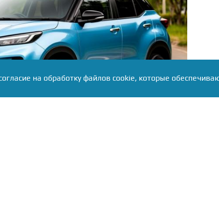
согласие на обработку файлов cookie, которые обеспечива
т в Рязани предлагают под заказ за 1 830 000
я машина с 1,0-литровым турбомотором мощностью
ором — агрегат 1KR-VET известен экономичностью,
тавляет около 5,4 литра на 100 км. За эти деньги
ондиционер, мультимедиа с сенсорным экраном,
и и двухцветный кузов с чёрной крышей. Правда,
нопка запуска двигателя в этой версии не