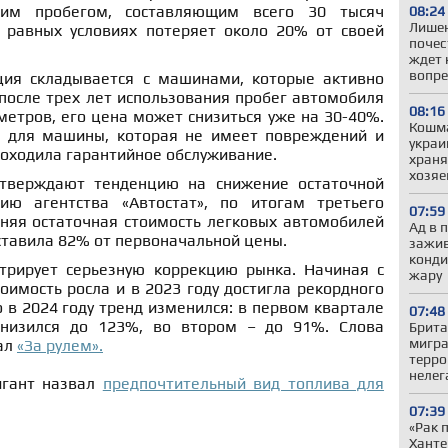
им пробегом, составляющим всего 30 тысяч
08:24
Лишен
 равных условиях потеряет около 20% от своей
почес
ждет 
вопре
ция складывается с машинами, которые активно
 после трех лет использования пробег автомобиля
08:16
метров, его цена может снизиться уже на 30-40%.
Кошма
а для машины, которая не имеет повреждений и
украи
роходила гарантийное обслуживание.
храня
хозяе
тверждают тенденцию на снижение остаточной
ию агентства «Автостат», по итогам третьего
07:59
дняя остаточная стоимость легковых автомобилей
Ад в 
ставила 82% от первоначальной цены.
зажив
конди
трирует серьезную коррекцию рынка. Начиная с
жару
тоимость росла и в 2023 году достигла рекордного
 в 2024 году тренд изменился: в первом квартале
07:48
снизился до 123%, во втором – до 91%. Слова
Брита
мигра
ал
«За рулем».
терро
нелег
игант назвал
предпочтительный вид топлива для
07:39
«Рак 
Ханте