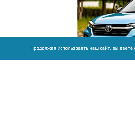
Продолжая использовать наш сайт, вы даете 
Фото: Коллаж RuNews24.ru
Самый бюджетный вариан
рублей. Это леворульна
98 л.с. в паре с вариат
его смешанный расход сос
покупатель получает к
литые 17-дюймовые диск
климат-контроль и к