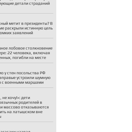
ующие детали страданий
ный метит в президенты? В
ме раскрыли истинную цель
ромких заявлений
ное лобовое столкновение
ере: 22 человека, включая
енных, погибли на месте
ио у стен посольства РФ
аправые устроили шумную
 с военными маршами
 не хочу!»: дети
оязычных родителей в
и массово отказываются
ить на латышском вне
ы
агасаки назвал