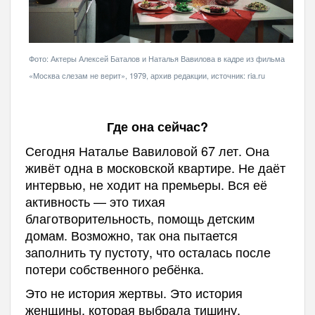
Фото: Актеры Алексей Баталов и Наталья Вавилова в кадре из фильма
«Москва слезам не верит», 1979, архив редакции, источник: ria.ru
Где она сейчас?
Сегодня Наталье Вавиловой 67 лет. Она
живёт одна в московской квартире. Не даёт
интервью, не ходит на премьеры. Вся её
активность — это тихая
благотворительность, помощь детским
домам. Возможно, так она пытается
заполнить ту пустоту, что осталась после
потери собственного ребёнка.
Это не история жертвы. Это история
женщины, которая выбрала тишину.