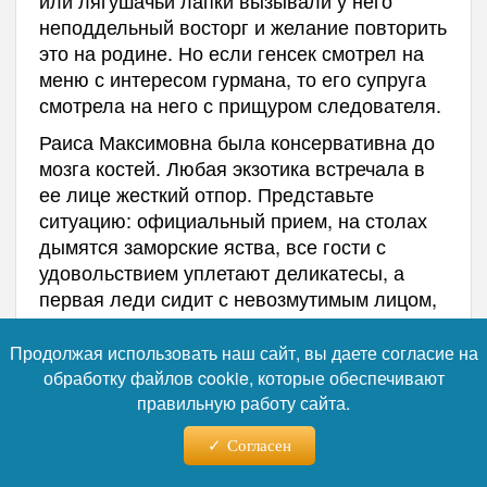
или лягушачьи лапки вызывали у него
неподдельный восторг и желание повторить
это на родине. Но если генсек смотрел на
меню с интересом гурмана, то его супруга
смотрела на него с прищуром следователя.
Раиса Максимовна была консервативна до
мозга костей. Любая экзотика встречала в
ее лице жесткий отпор. Представьте
ситуацию: официальный прием, на столах
дымятся заморские яства, все гости с
удовольствием уплетают деликатесы, а
первая леди сидит с невозмутимым лицом,
но есть отказывается. Скандал? Нет, просто
«кухонный детектив».
Продолжая использовать наш сайт, вы даете согласие на
обработку файлов cookie, которые обеспечивают
Поварам приходилось идти на хитрости,
правильную работу сайта.
граничащие с дипломатическим искусством.
Пока гости наслаждались лягушачьими
Согласен
лапками, перед Раисой Максимовной