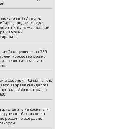
ой
-монстр за 127 тысяч:
ибирец продаёт «Оку» с
вом от Subaru — давление
ара и эмоции
нтированы
вич 3» подешевел на 360
рублей: кроссовер можно
ь дешевле Lada Vesta за
млн
а» в сборной и €2 млн в год:
варо взорвал скандалом
 провала Узбекистана на
026
туристов это не коснется»:
нд урезает безвиз до 30
 но россияне всё равно
рекорды