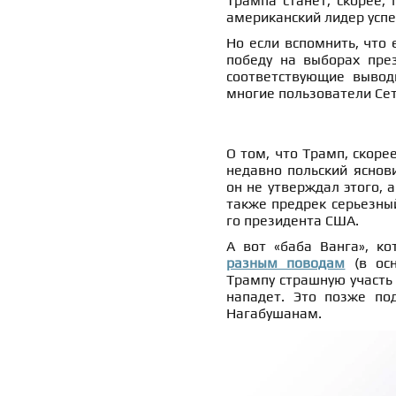
Трампа станет, скорее,
американский лидер успе
Но если вспомнить, что
победу на выборах пре
соответствующие вывод
многие пользователи Сет
О том, что Трамп, скорее
недавно польский яснов
он не утверждал этого, 
также предрек серьезный
го президента США.
А вот «баба Ванга», к
разным поводам
(в осн
Трампу страшную участь 
нападет. Это позже под
Нагабушанам.