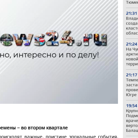
Тюмен
21:31
Влади
созда
класт
облас
21:24
На Чу
аркти
новой
терри
21:17
Темпе
заста
прове
Югре
19:54
Крупн
Подмо
враче
верто
емены – во втором квартале
Бала
роисходят важные, поистине эпохальные события,