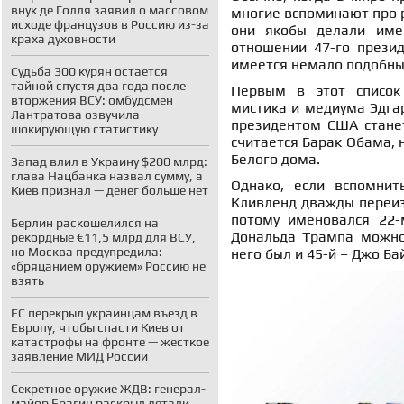
внук де Голля заявил о массовом
многие вспоминают про р
исходе французов в Россию из-за
они якобы делали име
краха духовности
отношении 47-го презид
имеется немало подобны
Судьба 300 курян остается
тайной спустя два года после
Первым в этот список
вторжения ВСУ: омбудсмен
мистика и медиума Эдгар
Лантратова озвучила
президентом США стане
шокирующую статистику
считается Барак Обама, н
Белого дома.
Запад влил в Украину $200 млрд:
глава Нацбанка назвал сумму, а
Однако, если вспомнит
Киев признал — денег больше нет
Кливленд дважды переизб
потому именовался 22-
Берлин раскошелился на
Дональда Трампа можно 
рекордные €11,5 млрд для ВСУ,
но Москва предупредила:
него был и 45-й – Джо Ба
«бряцанием оружием» Россию не
взять
ЕС перекрыл украинцам въезд в
Европу, чтобы спасти Киев от
катастрофы на фронте — жесткое
заявление МИД России
Секретное оружие ЖДВ: генерал-
майор Брагин раскрыл детали