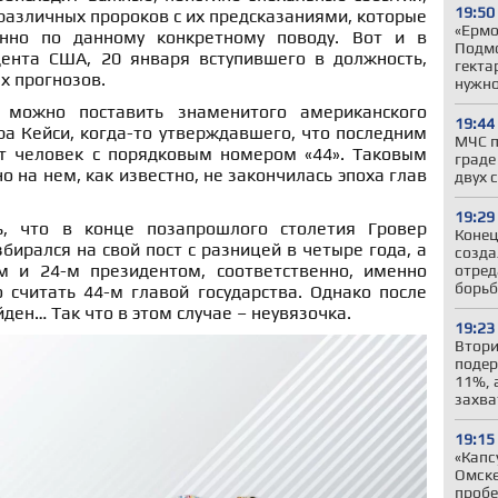
19:50
азличных пророков с их предсказаниями, которые
«Ермо
нно по данному конкретному поводу. Вот и в
Подмо
ента США, 20 января вступившего в должность,
гекта
х прогнозов.
нужн
 можно поставить знаменитого американского
19:44
а Кейси, когда-то утверждавшего, что последним
МЧС п
т человек с порядковым номером «44». Таковым
граде
о на нем, как известно, не закончилась эпоха глав
двух 
19:29
ь, что в конце позапрошлого столетия Гровер
Конец
ирался на свой пост с разницей в четыре года, а
созда
м и 24-м президентом, соответственно, именно
отред
борьб
считать 44-м главой государства. Однако после
йден… Так что в этом случае – неувязочка.
19:23
Втори
подер
11%, 
захва
19:15
«Капс
Омске
пробе