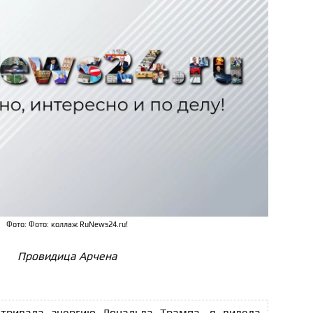
Фото: Фото: коллаж RuNews24.ru!
Провидица Арчена
атривала энергию Дональда Трампа, я видела