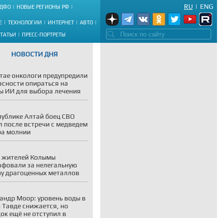
RU
|
ENG
ДФО
НОВЫЕ РЕГИОНЫ РФ
Е
ТЕХНОЛОГИИ
ИНТЕРНЕТ
АВТО
СТАТЬИ
ПРЕСС-ПОРТРЕТЫ
НОВОСТИ ДНЯ
тае онкологи предупредили
асности опираться на
ы ИИ для выбора лечения
публике Алтай боец СВО
 после встречи с медведем
ра молнии
 жителей Колымы
фовали за нелегальную
у драгоценных металлов
андр Моор: уровень воды в
и Тавде снижается, но
ок ещё не отступил в