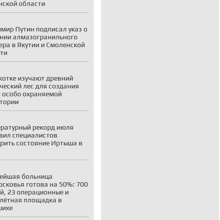
ской области
мир Путин подписал указ о
нии алмазогранильного
ера в Якутии и Смоленской
ти
котке изучают древний
ческий лес для создания
 особо охраняемой
тории
ратурный рекорд июля
вил специалистов
рить состояние Иртыша в
ейшая больница
сковья готова на 50%: 700
й, 23 операционные и
лётная площадка в
шихе