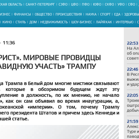
КАЯ ОБЛАСТЬ
САНКТ-ПЕТЕРБУРГ
СЗФО
ЦФО
ПФО
ЮФО
СКФО
УФО
СФО
ИЗНЕС
ФИНАНСЫ
ОБЩЕСТВО
ПРОИСШЕСТВИЯ
НАУКА
СПОРТ
ЕДА
ЗДОРОВЬ
КИНО
СТИЛЬ
ДОМ
НЕДВИЖИМОСТЬ
ШОУ-БИЗНЕС
ЛАЙФХАК
ИНТЕРВЬЮ
 -
11:36
22:53
На Ал
об оп
РИСТ». МИРОВЫЕ ПРОВИДЦЫ
совет
АВИДНУЮ УЧАСТЬ» ТРАМПУ
22:46
В Рес
выжил
а Трампа в Белый дом многие мистики связывают
и уда
я, которые в обозримом будущем ждут эту
тупление в должность, по их мнению, не начало
22:05
Троих
», как он сам объявил во время инаугурации, а,
оштра
аокеанской «империи». О том, почему Трампу
добыч
его президента Штатов и причем здесь Кеннеди и
ашей статье.
21:59
Алекс
Туре 
павод