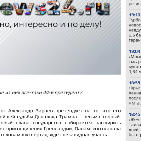
резин
19:10
Турбо
новос
надду
0,5 б
гара
19:04
«Моск
тыс. 
купит
1,34 
18:55
«Крыс
же из них все-таки 44-й президент?
Канна
после
ЧМ-2
лог Александр Зараев претендует на то, что его
18:45
нейшей судьбы Дональда Трампа – весьма точный.
«99% 
овый глава государства собирается расширить
Таила
ет присоединения Гренландии, Панамского канала
дней,
 словам «эксперта», ждет незавидная участь.
бьют 