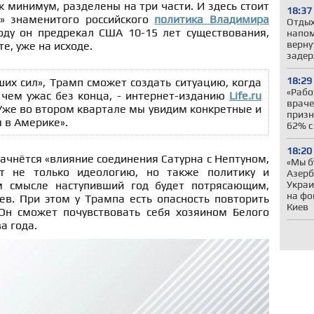
ак минимум, разделены на три части. И здесь стоит
18:37
а» знаменитого российского
политика Владимира
Отдых
году он предрекал США 10-15 лет существования,
напом
верну
е, уже на исходе.
задер
18:29
их сил», Трамп сможет создать ситуацию, когда
«Рабо
 чем ужас без конца, - интернет-изданию
Life.ru
враче
 Уже во втором квартале мы увидим конкретные и
призн
 в Америке».
62% с
18:20
начнётся «влияние соединения Сатурна с Нептуном,
«Мы б
т не только идеологию, но также политику и
Азер
Украи
м смысле наступивший год будет потрясающим,
на фо
ев. При этом у Трампа есть опасность повторить
Киев
Он сможет почувствовать себя хозяином Белого
а года.