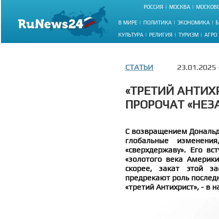
РОССИЯ
МОСКВА
МОСКОВС
В МИРЕ
ПОЛИТИКА
ЭКОНОМИКА
Б
КУЛЬТУРА
РЕЛИГИЯ
ТУРИЗМ
АГРО
СТАТЬИ
23.01.2025
«ТРЕТИЙ АНТИХ
ПРОРОЧАТ «НЕЗ
С возвращением Дональд
глобальные изменени
«сверхдержаву». Его вс
«золотого века Америки
скорее, закат этой з
предрекают роль последн
«третий Антихрист», - в н