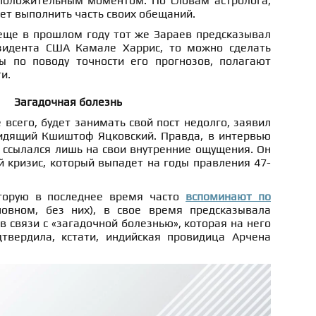
 положительным моментом. По словам астролога,
ет выполнить часть своих обещаний.
 еще в прошлом году тот же Зараев предсказывал
зидента США Камале Харрис, то можно сделать
ы по поводу точности его прогнозов, полагают
и.
Загадочная болезнь
 всего, будет занимать свой пост недолго, заявил
идящий Кшиштоф Яцковский. Правда, в интервью
а ссылался лишь на свои внутренние ощущения. Он
 кризис, который выпадет на годы правления 47-
оторую в последнее время часто
вспоминают по
овном, без них), в свое время предсказывала
в связи с «загадочной болезнью», которая на него
твердила, кстати, индийская провидица Арчена