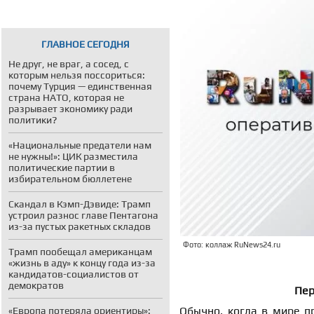
ГЛАВНОЕ СЕГОДНЯ
Не друг, не враг, а сосед, с
которым нельзя поссориться:
почему Турция — единственная
страна НАТО, которая не
разрывает экономику ради
политики?
«Национальные предатели нам
не нужны!»: ЦИК разместила
политические партии в
избирательном бюллетене
Скандал в Кэмп-Дэвиде: Трамп
устроил разнос главе Пентагона
из-за пустых ракетных складов
Фото: коллаж RuNews24.ru
Трамп пообещал американцам
«жизнь в аду» к концу года из-за
кандидатов-социалистов от
демократов
Пер
Обычно, когда в мире п
«Европа потеряла ориентиры»: