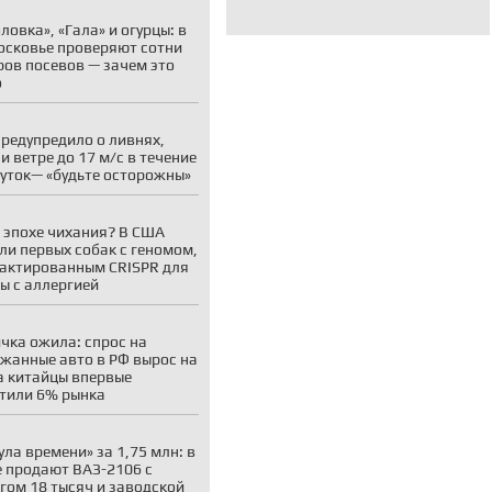
ловка», «Гала» и огурцы: в
сковье проверяют сотни
ров посевов — зачем это
о
редупредило о ливнях,
 и ветре до 17 м/с в течение
суток— «будьте осторожны»
 эпохе чихания? В США
ли первых собак с геномом,
актированным CRISPR для
ы с аллергией
чка ожила: спрос на
жанные авто в РФ вырос на
а китайцы впервые
тили 6% рынка
ула времени» за 1,75 млн: в
 продают ВАЗ-2106 с
гом 18 тысяч и заводской