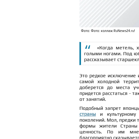
Фото: Фото: коллаж RuNews24.ru!
«Когда метель, 
голыми ногами. Под юб
рассказывает старшекл
Это редкое исключение и
самой холодной терри
доберется до места у
придется расстаться - т
от занятий.
Подобный запрет японц
страны
и культурному 
поколений. Мол, предки 
формы жители Страны 
ценность. По им мне
благоприятно сказывает