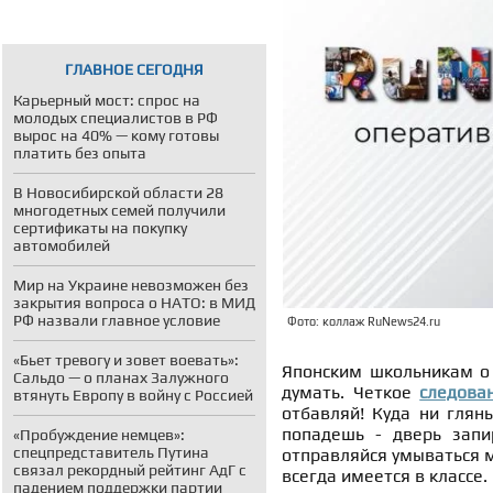
ГЛАВНОЕ СЕГОДНЯ
Карьерный мост: спрос на
молодых специалистов в РФ
вырос на 40% — кому готовы
платить без опыта
В Новосибирской области 28
многодетных семей получили
сертификаты на покупку
автомобилей
Мир на Украине невозможен без
закрытия вопроса о НАТО: в МИД
РФ назвали главное условие
Фото: коллаж RuNews24.ru
«Бьет тревогу и зовет воевать»:
Японским школьникам о
Сальдо — о планах Залужного
думать. Четкое
следова
втянуть Европу в войну с Россией
отбавляй! Куда ни глянь
попадешь - дверь запи
«Пробуждение немцев»:
спецпредставитель Путина
отправляйся умываться м
связал рекордный рейтинг АдГ с
всегда имеется в классе.
падением поддержки партии