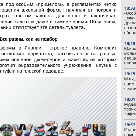
е под особым «прицелом», в регламентах четко
19:33
ношения школьной формы: начиная от покроя и
«Особ
рах, цветом заколок для волос и заканчивая
Зелен
шение колготок даже в зимнее время. Объясняем,
Драпа
ниц отсутствует эта деталь туалета.
позиц
обор
Все равны, как на подбор
19:19
формы в Японии - строгое правило. Комплект
Южно
моль 
несколько вариантов, рассчитанных на разные
овоще
тимы ношение джемперов и жакетов, на которых
напр
оготип образовательного учреждения, блузка с
 туфли на плоской подошве.
19:15
Магад
приме
чем п
19:01
Мурма
тройк
лифто
18:57
Кадро
помог