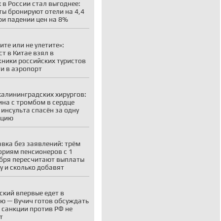
 в России стал выгоднее:
ты бронируют отели на 4,4
ри падении цен на 8%
ите или не улетите»:
ст в Китае взял в
ники российских туристов
ти в аэропорт
калининградских хирургов:
на с тромбом в сердце
 инсульта спасён за одну
ацию
вка без заявлений: трём
ориям пенсионеров с 1
бря пересчитают выплаты
у и сколько добавят
ский впервые едет в
ю — Вучич готов обсуждать
о санкции против РФ не
т