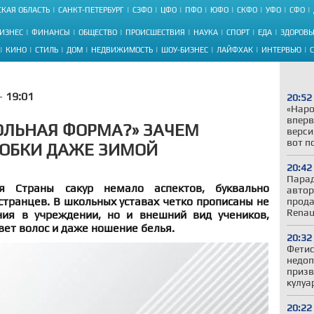
КАЯ ОБЛАСТЬ
САНКТ-ПЕТЕРБУРГ
СЗФО
ЦФО
ПФО
ЮФО
СКФО
УФО
СФО
ИЗНЕС
ФИНАНСЫ
ОБЩЕСТВО
ПРОИСШЕСТВИЯ
НАУКА
СПОРТ
ЕДА
ЗДОРОВЬ
КИНО
СТИЛЬ
ДОМ
НЕДВИЖИМОСТЬ
ШОУ-БИЗНЕС
ЛАЙФХАК
ИНТЕРВЬЮ
 -
19:01
20:52
«Наро
вперв
ОЛЬНАЯ ФОРМА?» ЗАЧЕМ
верси
вот п
 ЮБКИ ДАЖЕ ЗИМОЙ
20:42
Парад
я Страны сакур немало аспектов, буквально
автор
транцев. В школьных уставах четко прописаны не
прода
Renau
ния в учреждении, но и внешний вид учеников,
вет волос и даже ношение белья.
20:32
Фетис
недоп
призв
кулуа
20:22