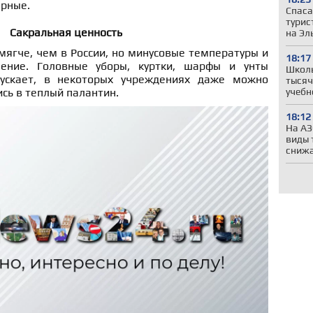
ерные.
Спаса
турис
Сакральная ценность
на Эл
ягче, чем в России, но минусовые температуры и
18:17
ение. Головные уборы, куртки, шарфы и унты
Школы
ускает, в некоторых учреждениях даже можно
тысяч
учебн
ись в теплый палантин.
18:12
На АЗ
виды 
сниж